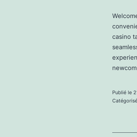
Welcome
convenie
casino t
seamless
experien
newcomer
Publié le
2
Catégori