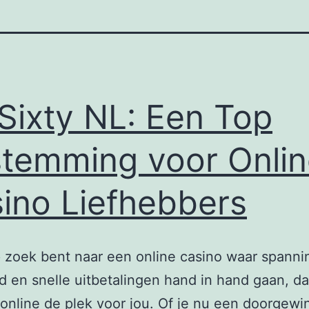
Sixty NL: Een Top
temming voor Onlin
ino Liefhebbers
p zoek bent naar een online casino waar spanni
id en snelle uitbetalingen hand in hand gaan, da
 online de plek voor jou. Of je nu een doorgewi