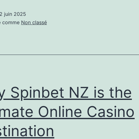
No
2 juin 2025
Deposit
sé comme
Non classé
Bonus
Guide:
How
to
Claim,
Terms
 Spinbet NZ is the
&
Tips
imate Online Casino
for
tination
Australian
Players