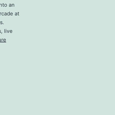
nto an
arcade at
s.
, live
How
ure
to
Enjoy
Vegastars
Safely
and
Smoothly:
Problems,
Fixes,