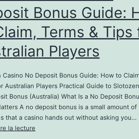
osit Bonus Guide:
Claim, Terms & Tips 
tralian Players
n Casino No Deposit Bonus Guide: How to Clai
or Australian Players Practical Guide to Slotoze
it Bonus (Australia) What Is a No Deposit Bon
atters A no deposit bonus is a small amount of
ns that a casino hands out without asking you…
Slotozen
re la lecture
Casino