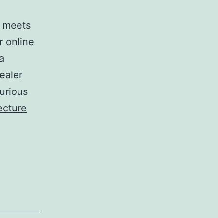
t meets
r online
a
dealer
urious
Why
ecture
Spinbet
NZ
is
the
Ultimate
Online