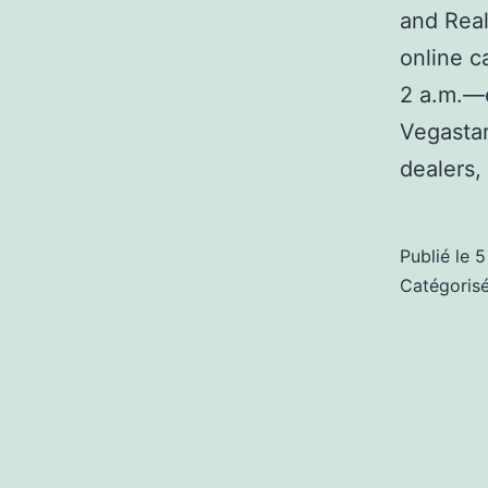
and Real
online c
2 a.m.—e
Vegastar
dealers
Publié le
5
Catégori