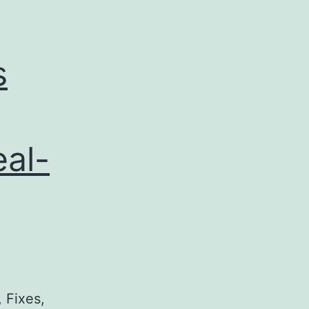
Casino
Destination
s
eal-
 Fixes,