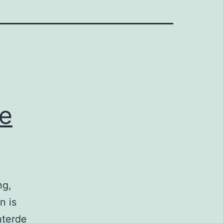
e
ng,
n is
nterde