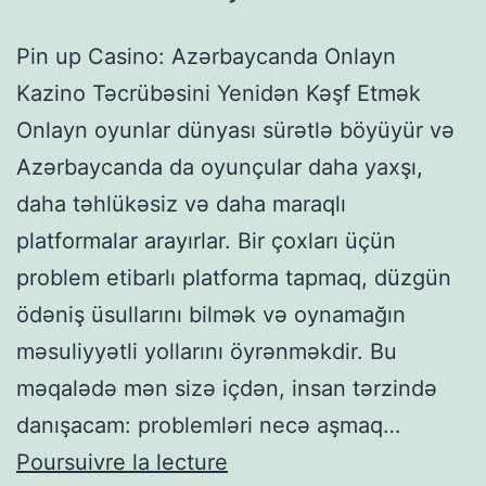
Pin up Casino: Azərbaycanda Onlayn
Kazino Təcrübəsini Yenidən Kəşf Etmək
Onlayn oyunlar dünyası sürətlə böyüyür və
Azərbaycanda da oyunçular daha yaxşı,
daha təhlükəsiz və daha maraqlı
platformalar arayırlar. Bir çoxları üçün
problem etibarlı platforma tapmaq, düzgün
ödəniş üsullarını bilmək və oynamağın
məsuliyyətli yollarını öyrənməkdir. Bu
məqalədə mən sizə içdən, insan tərzində
danışacam: problemləri necə aşmaq…
Pin
Poursuivre la lecture