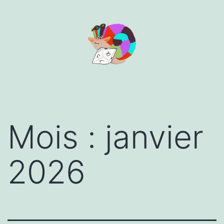
Aller
au
contenu
Mois :
janvier
2026