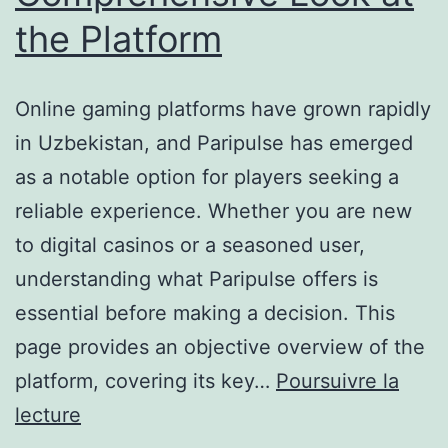
the Platform
Online gaming platforms have grown rapidly
in Uzbekistan, and Paripulse has emerged
as a notable option for players seeking a
reliable experience. Whether you are new
to digital casinos or a seasoned user,
understanding what Paripulse offers is
essential before making a decision. This
page provides an objective overview of the
platform, covering its key…
Poursuivre la
Paripulse
lecture
UZ: