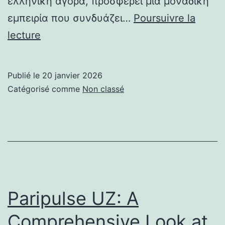
ελληνική αγορά, προσφέρει μια μοναδική
εμπειρία που συνδυάζει…
Poursuivre la
Η
lecture
Εμπειρία
του
Publié le
20 janvier 2026
Online
Catégorisé comme
Non classé
Casino
στην
Ελλάδα:
Γιατί
το
Pistolo
Paripulse UZ: A
GR
Comprehensive Look at
Ξεχωρίζει