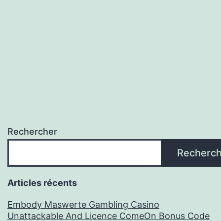
Are
Perfect
for
Australian
Players
Rechercher
Recherch
Articles récents
Embody Maswerte Gambling Casino
Unattackable And Licence ComeOn Bonus Code