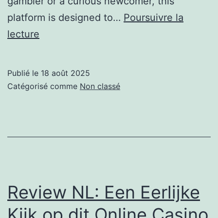
gambler or a curious newcomer, this
platform is designed to…
Poursuivre la
Why
lecture
Spinbet
NZ
Publié le
18 août 2025
is
Catégorisé comme
Non classé
the
Ultimate
Online
Casino
Destination
Review NL: Een Eerlijke
Kijk op dit Online Casino