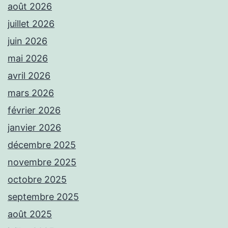
août 2026
juillet 2026
juin 2026
mai 2026
avril 2026
mars 2026
février 2026
janvier 2026
décembre 2025
novembre 2025
octobre 2025
septembre 2025
août 2025