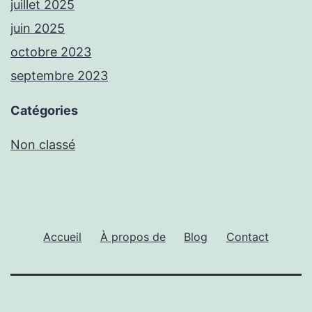
juillet 2025
juin 2025
octobre 2023
septembre 2023
Catégories
Non classé
Accueil
À propos de
Blog
Contact