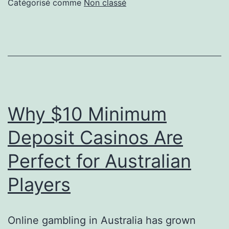
Catégorisé comme
Non classé
Ένα
κορυφαίο
online
casino
για
Έλληνες
Why $10 Minimum
παίκτες
Deposit Casinos Are
Perfect for Australian
Players
Online gambling in Australia has grown