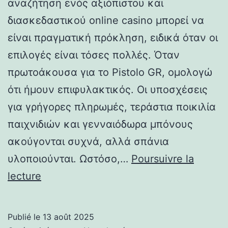
αναζήτηση ενός αξιόπιστου και
διασκεδαστικού online casino μπορεί να
είναι πραγματική πρόκληση, ειδικά όταν οι
επιλογές είναι τόσες πολλές. Όταν
πρωτοάκουσα για το Pistolo GR, ομολογώ
ότι ήμουν επιφυλακτικός. Οι υποσχέσεις
για γρήγορες πληρωμές, τεράστια ποικιλία
παιχνιδιών και γενναιόδωρα μπόνους
ακούγονται συχνά, αλλά σπάνια
υλοποιούνται. Ωστόσο,…
Poursuivre la
Ανακαλύπτοντας
lecture
το
Pistolo
Publié le
13 août 2025
GR: