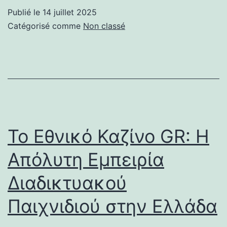
Register,
Publié le
14 juillet 2025
Verify,
Catégorisé comme
Non classé
and
Claim
Your
First
Bonus
at
Το Εθνικό Καζίνο GR: Η
Vegasstars
Απόλυτη Εμπειρία
NZ
Διαδικτυακού
Παιχνιδιού στην Ελλάδα