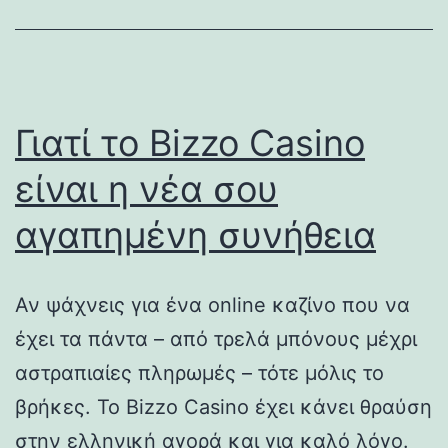
Casino
Ervaring
in
Nederland
Γιατί το Bizzo Casino
είναι η νέα σου
αγαπημένη συνήθεια
Αν ψάχνεις για ένα online καζίνο που να
έχει τα πάντα – από τρελά μπόνους μέχρι
αστραπιαίες πληρωμές – τότε μόλις το
βρήκες. Το Bizzo Casino έχει κάνει θραύση
στην ελληνική αγορά και για καλό λόγο.