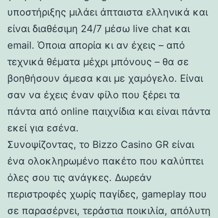
υποστήριξης μιλάει άπταιστα ελληνικά και
είναι διαθέσιμη 24/7 μέσω live chat και
email. Όποια απορία κι αν έχεις – από
τεχνικά θέματα μέχρι μπόνους – θα σε
βοηθήσουν άμεσα και με χαμόγελο. Είναι
σαν να έχεις έναν φίλο που ξέρει τα
πάντα από online παιχνίδια και είναι πάντα
εκεί για εσένα.
Συνοψίζοντας, το Bizzo Casino GR είναι
ένα ολοκληρωμένο πακέτο που καλύπτει
όλες σου τις ανάγκες. Δωρεάν
περιστροφές χωρίς παγίδες, gameplay που
σε παρασέρνει, τεράστια ποικιλία, απόλυτη