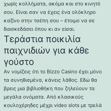
χωρίς κολλήματα, ακόμα και στο κινητό
σου. Είναι σαν να έχεις ένα ολόκληρο
καζίνο στην τσέπη σου – έτοιμο να σε
διασκεδάσει όπου κι αν είσαι.
Τεράστια ποικιλία
παιχνιδιών για κάθε
γούστο
Αν νομίζεις ότι το Bizzo Casino έχει μόνο
τα συνηθισμένα, κάνεις λάθος. Εδώ θα
βρεις μια βιβλιοθήκη που ζηλεύουν τα
μεγάλα ονόματα. Από κλασικούς
κουλοχέρηδες μέχρι video slots με τρελά