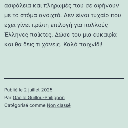
ασφάλεια και πληρωμές που σε αφήνουν
με το στόμα ανοιχτό. Δεν είναι τυχαίο που
έχει γίνει πρώτη επιλογή για πολλούς
Έλληνες παίκτες. Δώσε του μια ευκαιρία
και θα δεις τι χάνεις. Καλό παιχνίδι!
Publié le
2 juillet 2025
Par
Gaëlle Guillou-Philippon
Catégorisé comme
Non classé