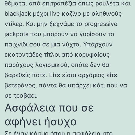
θέματα, από επιτραπέζια όπως ρουλέτα και
blackjack μέχρι live καζίνο με αληθινούς
ντίλερ. Και μην ξεχνάμε τα progressive
jackpots που μπορούν να γυρίσουν το
παιχνίδι σου σε μια νύχτα. Υπάρχουν
εκατοντάδες τίτλοι από κορυφαίους
παρόχους λογισμικού, οπότε δεν θα
βαρεθείς ποτέ. Είτε είσαι αρχάριος είτε
βετεράνος, πάντα θα υπάρχει κάτι που να
σε τραβάει.
Ασφάλεια που σε
αφήνει ήσυχο
Σε έναν κόσμο όπου η ασφάλεια στο