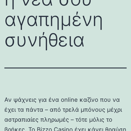
αγαπημένη
συνήθεια
Αν ψάχνεις για ένα online καζίνο που να
έχει τα πάντα – από τρελά μπόνους μέχρι
αστραπιαίες πληρωμές – τότε μόλις το
βρήκες. Το Bizzo Casino έχει κάνει θραύση