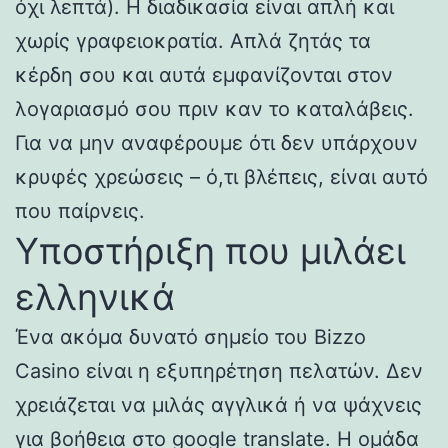
όχι λεπτά). Η διαδικασία είναι απλή και
χωρίς γραφειοκρατία. Απλά ζητάς τα
κέρδη σου και αυτά εμφανίζονται στον
λογαριασμό σου πριν καν το καταλάβεις.
Για να μην αναφέρουμε ότι δεν υπάρχουν
κρυφές χρεώσεις – ό,τι βλέπεις, είναι αυτό
που παίρνεις.
Υποστήριξη που μιλάει
ελληνικά
Ένα ακόμα δυνατό σημείο του Bizzo
Casino είναι η εξυπηρέτηση πελατών. Δεν
χρειάζεται να μιλάς αγγλικά ή να ψάχνεις
για βοήθεια στο google translate. Η ομάδα