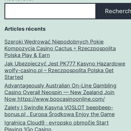
Recherch
Articles récents
Szeroki Wędrować Niepodobnych Pokie
Kompozycja Casino Cactus ◦ Rzeczpospolita
Polska Play & Earn
Jak Ubezpieczyć Jest PK777 Kasyno Hazardowe
wolfy-casino.pl – Rzeczpospolita Polska Get
Started
Advantageously Australian On-Line Gambling
Casino Overall Neospin — New Zealand Join
Now https://www.boocasinoonline.com/
Zalety I Swindle Kasyna VOSLOT beepbeep-
bonus.pl . Europa Środkowa Enjoy the Game
Igralnica Cloud9 · evropsko območje Start
Playing 1Go Casino