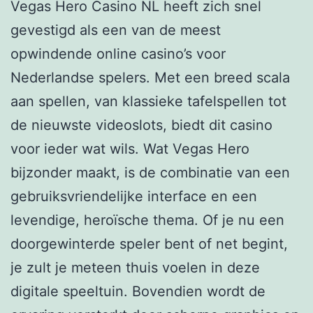
Vegas Hero Casino NL heeft zich snel
gevestigd als een van de meest
opwindende online casino’s voor
Nederlandse spelers. Met een breed scala
aan spellen, van klassieke tafelspellen tot
de nieuwste videoslots, biedt dit casino
voor ieder wat wils. Wat Vegas Hero
bijzonder maakt, is de combinatie van een
gebruiksvriendelijke interface en een
levendige, heroïsche thema. Of je nu een
doorgewinterde speler bent of net begint,
je zult je meteen thuis voelen in deze
digitale speeltuin. Bovendien wordt de