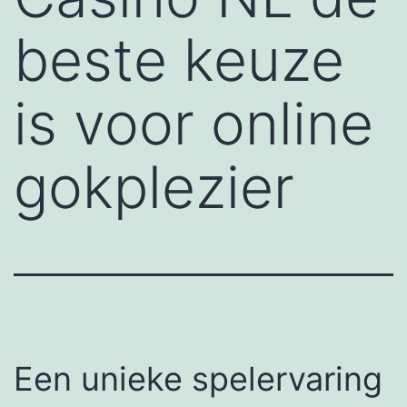
beste keuze
is voor online
gokplezier
Een unieke spelervaring