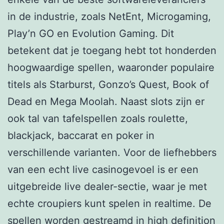
in de industrie, zoals NetEnt, Microgaming,
Play’n GO en Evolution Gaming. Dit
betekent dat je toegang hebt tot honderden
hoogwaardige spellen, waaronder populaire
titels als Starburst, Gonzo’s Quest, Book of
Dead en Mega Moolah. Naast slots zijn er
ook tal van tafelspellen zoals roulette,
blackjack, baccarat en poker in
verschillende varianten. Voor de liefhebbers
van een echt live casinogevoel is er een
uitgebreide live dealer-sectie, waar je met
echte croupiers kunt spelen in realtime. De
spellen worden gestreamd in high definition