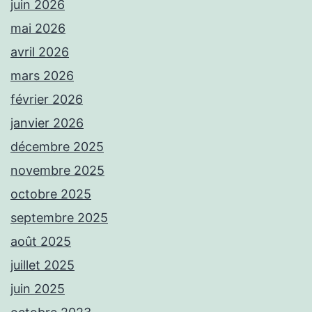
juin 2026
mai 2026
avril 2026
mars 2026
février 2026
janvier 2026
décembre 2025
novembre 2025
octobre 2025
septembre 2025
août 2025
juillet 2025
juin 2025