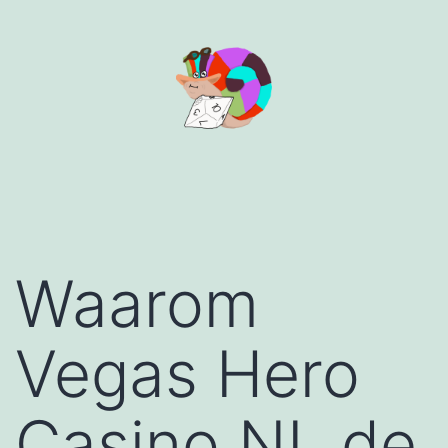
Aller
au
contenu
Waarom
Vegas Hero
Casino NL de