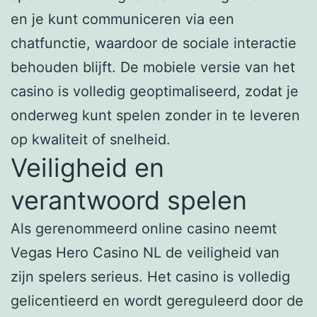
en je kunt communiceren via een
chatfunctie, waardoor de sociale interactie
behouden blijft. De mobiele versie van het
casino is volledig geoptimaliseerd, zodat je
onderweg kunt spelen zonder in te leveren
op kwaliteit of snelheid.
Veiligheid en
verantwoord spelen
Als gerenommeerd online casino neemt
Vegas Hero Casino NL de veiligheid van
zijn spelers serieus. Het casino is volledig
gelicentieerd en wordt gereguleerd door de