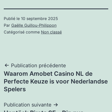
Publié le
10 septembre 2025
Par
Gaëlle Guillou-Philippon
Catégorisé comme
Non classé
Navigation
Publication précédente
Waarom Amobet Casino NL de
de
Perfecte Keuze is voor Nederlandse
l’article
Spelers
Publication suivante