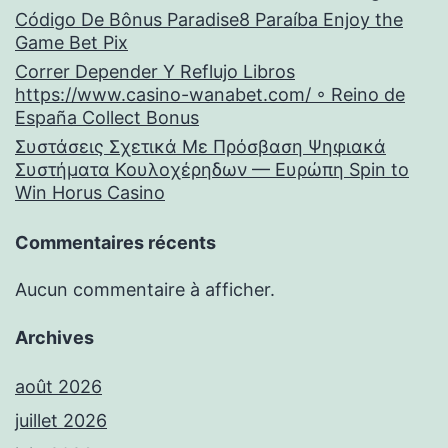
Código De Bônus Paradise8 Paraíba Enjoy the
Game Bet Pix
Correr Depender Y Reflujo Libros
https://www.casino-wanabet.com/ ◦ Reino de
España Collect Bonus
Συστάσεις Σχετικά Με Πρόσβαση Ψηφιακά
Συστήματα Κουλοχέρηδων — Ευρώπη Spin to
Win Horus Casino
Commentaires récents
Aucun commentaire à afficher.
Archives
août 2026
juillet 2026