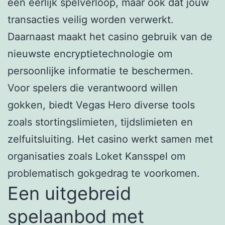
een eerlijk spelverloop, maar ook dat jouw
transacties veilig worden verwerkt.
Daarnaast maakt het casino gebruik van de
nieuwste encryptietechnologie om
persoonlijke informatie te beschermen.
Voor spelers die verantwoord willen
gokken, biedt Vegas Hero diverse tools
zoals stortingslimieten, tijdslimieten en
zelfuitsluiting. Het casino werkt samen met
organisaties zoals Loket Kansspel om
problematisch gokgedrag te voorkomen.
Een uitgebreid
spelaanbod met