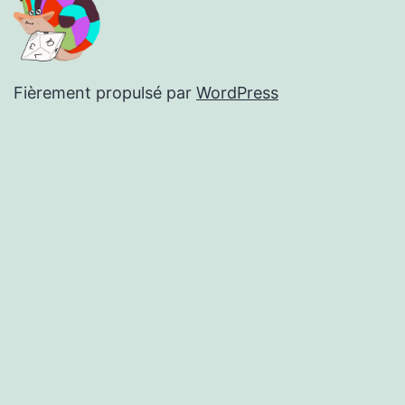
Fièrement propulsé par
WordPress