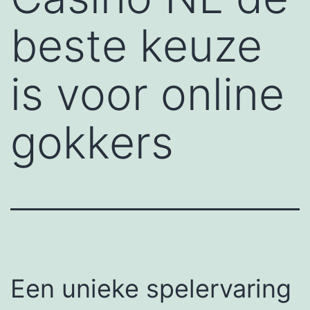
beste keuze
is voor online
gokkers
Een unieke spelervaring