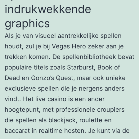
indrukwekkende
graphics
Als je van visueel aantrekkelijke spellen
houdt, zul je bij Vegas Hero zeker aan je
trekken komen. De spellenbibliotheek bevat
populaire titels zoals Starburst, Book of
Dead en Gonzo’s Quest, maar ook unieke
exclusieve spellen die je nergens anders
vindt. Het live casino is een ander
hoogtepunt, met professionele croupiers
die spellen als blackjack, roulette en
baccarat in realtime hosten. Je kunt via de