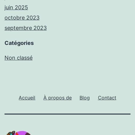
juin 2025
octobre 2023
septembre 2023
Catégories
Non classé
Accueil
À propos de
Blog
Contact