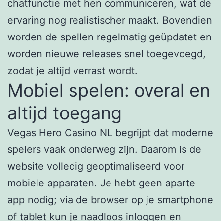
chatfunctie met hen communiceren, wat de
ervaring nog realistischer maakt. Bovendien
worden de spellen regelmatig geüpdatet en
worden nieuwe releases snel toegevoegd,
zodat je altijd verrast wordt.
Mobiel spelen: overal en
altijd toegang
Vegas Hero Casino NL begrijpt dat moderne
spelers vaak onderweg zijn. Daarom is de
website volledig geoptimaliseerd voor
mobiele apparaten. Je hebt geen aparte
app nodig; via de browser op je smartphone
of tablet kun je naadloos inloggen en