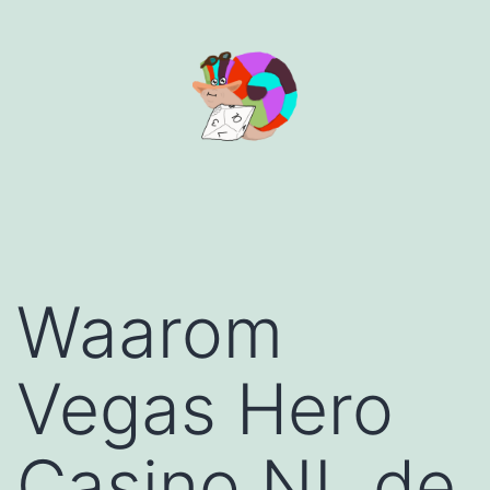
Aller
au
contenu
Waarom
Vegas Hero
Casino NL de