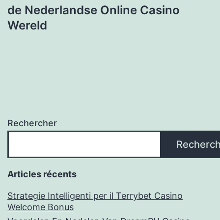
de Nederlandse Online Casino
Wereld
Rechercher
Recherch
Articles récents
Strategie Intelligenti per il Terrybet Casino
Welcome Bonus