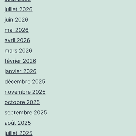
juillet 2026
juin 2026
mai 2026
avril 2026
mars 2026
février 2026
janvier 2026
décembre 2025
novembre 2025
octobre 2025
septembre 2025
août 2025
juillet 2025