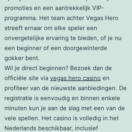
promoties en een aantrekkelijk VIP-
programma. Het team achter Vegas Hero
streeft ernaar om elke speler een
onvergetelijke ervaring te bieden, of je nu
een beginner of een doorgewinterde
gokker bent.
Wil je direct beginnen? Bezoek dan de
officiële site via
vegas hero casino
en
profiteer van de nieuwste aanbiedingen. De
registratie is eenvoudig en binnen enkele
minuten kun je aan de slag met een van de
vele spellen. Het casino is volledig in het
Nederlands beschikbaar, inclusief