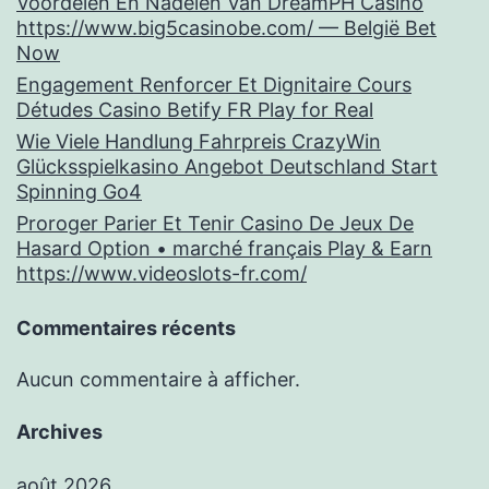
Voordelen En Nadelen Van DreamPH Casino
https://www.big5casinobe.com/ — België Bet
Now
Engagement Renforcer Et Dignitaire Cours
Détudes Casino Betify FR Play for Real
Wie Viele Handlung Fahrpreis CrazyWin
Glücksspielkasino Angebot Deutschland Start
Spinning Go4
Proroger Parier Et Tenir Casino De Jeux De
Hasard Option • marché français Play & Earn
https://www.videoslots-fr.com/
Commentaires récents
Aucun commentaire à afficher.
Archives
août 2026