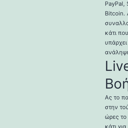
PayPal, 
Bitcoin.
συναλλα
κάτι πο
υπάρχει 
ανάληψη
Liv
Βοή
Ας το π
στην τού
ώρες το
κάτι για