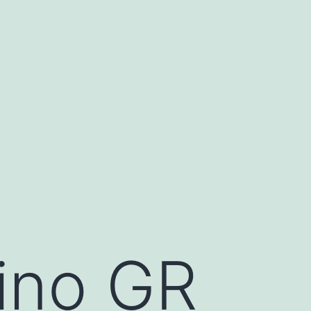
sino GR