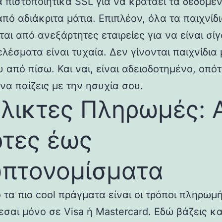
 πιστοποιητικά SSL για να κρατάει τα δεδομέ
πό αδιάκριτα μάτια. Επιπλέον, όλα τα παιχνίδ
αι από ανεξάρτητες εταιρείες για να είναι σίγ
λέσματα είναι τυχαία. Δεν γίνονται παιχνίδια 
 από πίσω. Και ναι, είναι αδειοδοτημένο, οπό
να παίζεις με την ησυχία σου.
λικτες Πληρωμές: 
τες έως
υπτονομίσματα
 τα πιο cool πράγματα είναι οι τρόποι πληρωμ
εσαι μόνο σε Visa ή Mastercard. Εδώ βάζεις κα