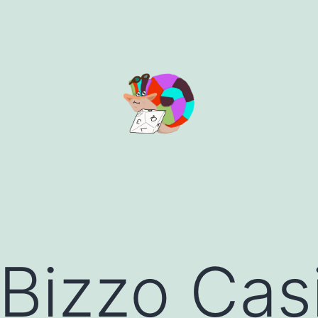
ο Bizzo Ca