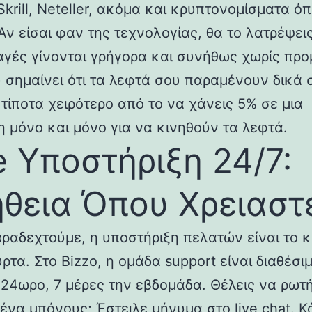
Skrill, Neteller, ακόμα και κρυπτονομίσματα ό
 Αν είσαι φαν της τεχνολογίας, θα το λατρέψεις
γές γίνονται γρήγορα και συνήθως χωρίς προ
υ σημαίνει ότι τα λεφτά σου παραμένουν δικά 
τίποτα χειρότερο από το να χάνεις 5% σε μια
 μόνο και μόνο για να κινηθούν τα λεφτά.
e Υποστήριξη 24/7:
θεια Όπου Χρειαστ
αραδεχτούμε, η υποστήριξη πελατών είναι το 
ρτα. Στο Bizzo, η ομάδα support είναι διαθέσι
 24ωρο, 7 μέρες την εβδομάδα. Θέλεις να ρωτ
 ένα μπόνους; Έστειλε μήνυμα στο live chat. Κ