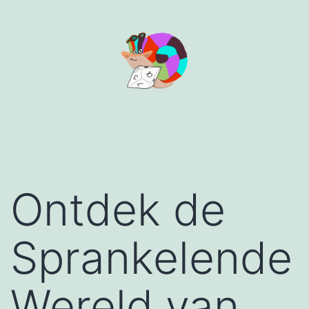
Aller
au
contenu
Ontdek de
Sprankelende
Wereld van