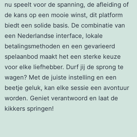
nu speelt voor de spanning, de afleiding of
de kans op een mooie winst, dit platform
biedt een solide basis. De combinatie van
een Nederlandse interface, lokale
betalingsmethoden en een gevarieerd
spelaanbod maakt het een sterke keuze
voor elke liefhebber. Durf jij de sprong te
wagen? Met de juiste instelling en een
beetje geluk, kan elke sessie een avontuur
worden. Geniet verantwoord en laat de
kikkers springen!