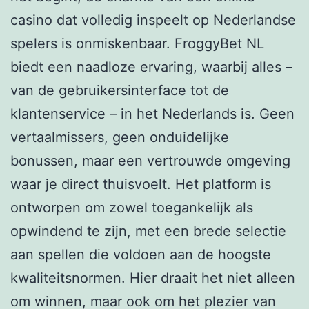
casino dat volledig inspeelt op Nederlandse
spelers is onmiskenbaar. FroggyBet NL
biedt een naadloze ervaring, waarbij alles –
van de gebruikersinterface tot de
klantenservice – in het Nederlands is. Geen
vertaalmissers, geen onduidelijke
bonussen, maar een vertrouwde omgeving
waar je direct thuisvoelt. Het platform is
ontworpen om zowel toegankelijk als
opwindend te zijn, met een brede selectie
aan spellen die voldoen aan de hoogste
kwaliteitsnormen. Hier draait het niet alleen
om winnen, maar ook om het plezier van