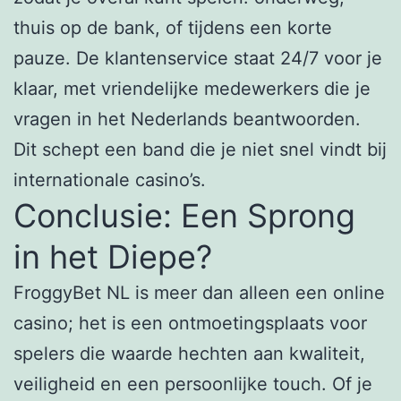
thuis op de bank, of tijdens een korte
pauze. De klantenservice staat 24/7 voor je
klaar, met vriendelijke medewerkers die je
vragen in het Nederlands beantwoorden.
Dit schept een band die je niet snel vindt bij
internationale casino’s.
Conclusie: Een Sprong
in het Diepe?
FroggyBet NL is meer dan alleen een online
casino; het is een ontmoetingsplaats voor
spelers die waarde hechten aan kwaliteit,
veiligheid en een persoonlijke touch. Of je