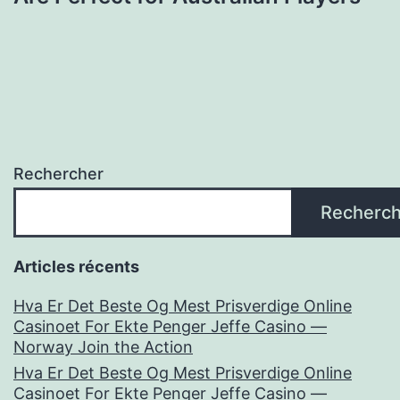
Rechercher
Recherch
Articles récents
Hva Er Det Beste Og Mest Prisverdige Online
Casinoet For Ekte Penger Jeffe Casino —
Norway Join the Action
Hva Er Det Beste Og Mest Prisverdige Online
Casinoet For Ekte Penger Jeffe Casino —