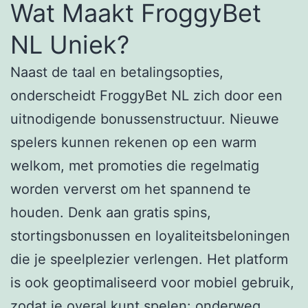
Wat Maakt FroggyBet
NL Uniek?
Naast de taal en betalingsopties,
onderscheidt FroggyBet NL zich door een
uitnodigende bonussenstructuur. Nieuwe
spelers kunnen rekenen op een warm
welkom, met promoties die regelmatig
worden ververst om het spannend te
houden. Denk aan gratis spins,
stortingsbonussen en loyaliteitsbeloningen
die je speelplezier verlengen. Het platform
is ook geoptimaliseerd voor mobiel gebruik,
zodat je overal kunt spelen: onderweg,