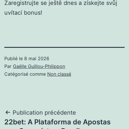
Zaregistrujte se ještě dnes a získejte svůj
uvítací bonus!
Publié le
8 mai 2026
Par
Gaëlle Guillou-Philippon
Catégorisé comme
Non classé
Navigation
Publication précédente
22bet: A Plataforma de Apostas
de