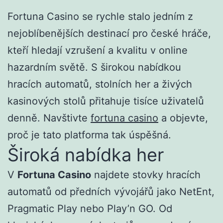
Fortuna Casino se rychle stalo jedním z
nejoblíbenějších destinací pro české hráče,
kteří hledají vzrušení a kvalitu v online
hazardním světě. S širokou nabídkou
hracích automatů, stolních her a živých
kasinových stolů přitahuje tisíce uživatelů
denně. Navštivte
fortuna casino
a objevte,
proč je tato platforma tak úspěšná.
Široká nabídka her
V
Fortuna Casino
najdete stovky hracích
automatů od předních vývojářů jako NetEnt,
Pragmatic Play nebo Play’n GO. Od