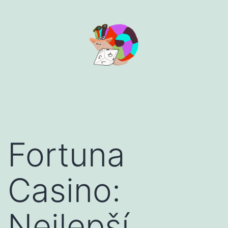
Aller
au
contenu
Fortuna
Casino:
Nejlepší