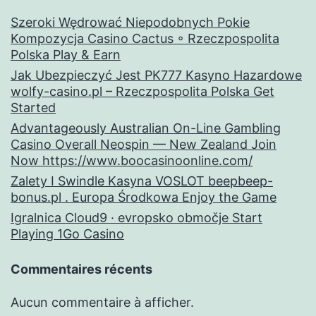
Szeroki Wędrować Niepodobnych Pokie
Kompozycja Casino Cactus ◦ Rzeczpospolita
Polska Play & Earn
Jak Ubezpieczyć Jest PK777 Kasyno Hazardowe
wolfy-casino.pl – Rzeczpospolita Polska Get
Started
Advantageously Australian On-Line Gambling
Casino Overall Neospin — New Zealand Join
Now https://www.boocasinoonline.com/
Zalety I Swindle Kasyna VOSLOT beepbeep-
bonus.pl . Europa Środkowa Enjoy the Game
Igralnica Cloud9 · evropsko območje Start
Playing 1Go Casino
Commentaires récents
Aucun commentaire à afficher.