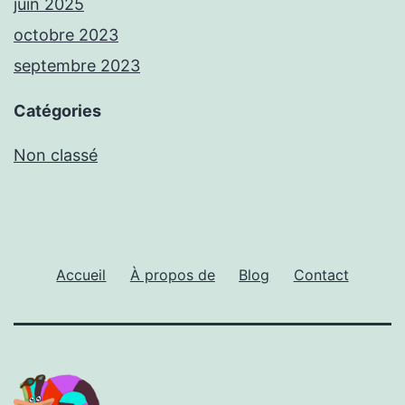
juin 2025
octobre 2023
septembre 2023
Catégories
Non classé
Accueil
À propos de
Blog
Contact