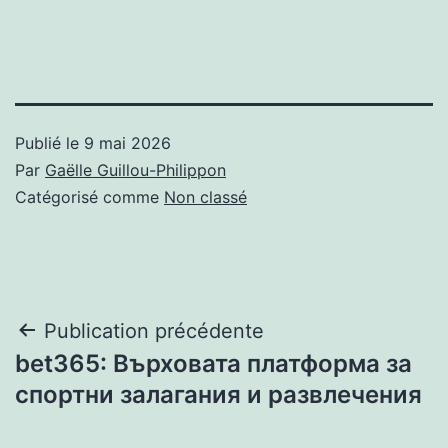
Publié le
9 mai 2026
Par
Gaëlle Guillou-Philippon
Catégorisé comme
Non classé
Navigation
Publication précédente
bet365: Върховата платформа за
de
спортни залагания и развлечения
l’article