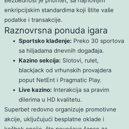
Bezbednost je prioritet, sa najnovijim
enkripcijskim standardima koji štite vaše
podatke i transakcije.
Raznovrsna ponuda igara
Sportsko klađenje:
Preko 30 sportova
sa hiljadama dnevnih događaja.
Kazino sekcija:
Slotovi, rulet,
blackjack od vrhunskih provajdera
poput NetEnt i Pragmatic Play.
Live kazino:
Interakcija sa pravim
dilerima u HD kvalitetu.
Superbet redovno organizuje promotivne
akcije, uključujući besplatne oklade i
kešbek opcije, što povećava šanse za