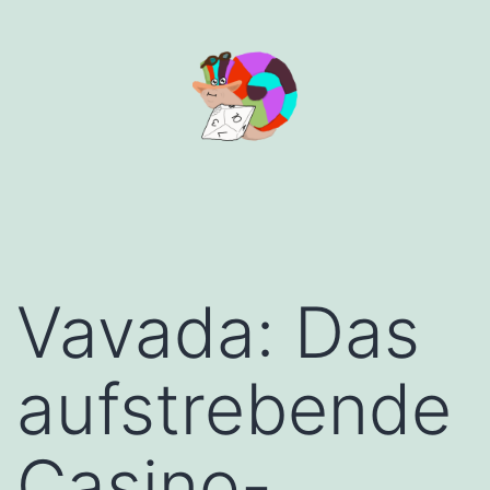
Aller
au
contenu
Vavada: Das
aufstrebende
Casino-