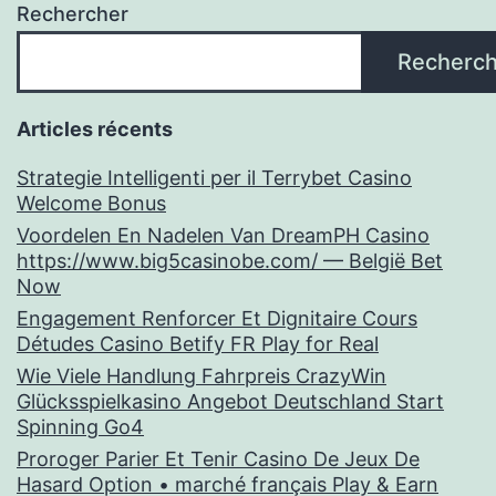
Rechercher
Recherch
Articles récents
Strategie Intelligenti per il Terrybet Casino
Welcome Bonus
Voordelen En Nadelen Van DreamPH Casino
https://www.big5casinobe.com/ — België Bet
Now
Engagement Renforcer Et Dignitaire Cours
Détudes Casino Betify FR Play for Real
Wie Viele Handlung Fahrpreis CrazyWin
Glücksspielkasino Angebot Deutschland Start
Spinning Go4
Proroger Parier Et Tenir Casino De Jeux De
Hasard Option • marché français Play & Earn