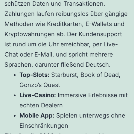
schützen Daten und Transaktionen.
Zahlungen laufen reibungslos über gängige
Methoden wie Kreditkarten, E-Wallets und
Kryptowährungen ab. Der Kundensupport
ist rund um die Uhr erreichbar, per Live-
Chat oder E-Mail, und spricht mehrere
Sprachen, darunter fließend Deutsch.
Top-Slots:
Starburst, Book of Dead,
Gonzo’s Quest
Live-Casino:
Immersive Erlebnisse mit
echten Dealern
Mobile App:
Spielen unterwegs ohne
Einschränkungen