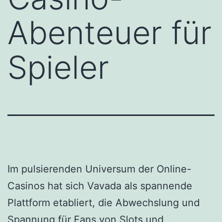
Abenteuer für
Spieler
Im pulsierenden Universum der Online-
Casinos hat sich Vavada als spannende
Plattform etabliert, die Abwechslung und
Spannung für Fans von Slots und