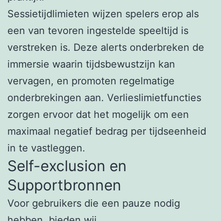
Sessietijdlimieten wijzen spelers erop als
een van tevoren ingestelde speeltijd is
verstreken is. Deze alerts onderbreken de
immersie waarin tijdsbewustzijn kan
vervagen, en promoten regelmatige
onderbrekingen aan. Verlieslimietfuncties
zorgen ervoor dat het mogelijk om een
maximaal negatief bedrag per tijdseenheid
in te vastleggen.
Self-exclusion en
Supportbronnen
Voor gebruikers die een pauze nodig
hebben, bieden wij