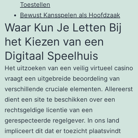
Toestellen
Bewust Kansspelen als Hoofdzaak
Waar Kun Je Letten Bij
het Kiezen van een
Digitaal Speelhuis
Het uitzoeken van een veilig virtueel casino
vraagt een uitgebreide beoordeling van
verschillende cruciale elementen. Allereerst
dient een site te beschikken over een
rechtsgeldige licentie van een
gerespecteerde regelgever. In ons land
impliceert dit dat er toezicht plaatsvindt