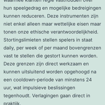
waarmee klanten regie vasthouden over
hun speelgedrag en mogelijke bedreigingen
kunnen reduceren. Deze instrumenten zijn
niet enkel alleen maar wettelijke eisen maar
tonen onze ethische verantwoordelijkheid.
Stortingslimieten stellen spelers in staat
daily, per week of per maand bovengrenzen
vast te stellen die gestort kunnen worden.
Deze grenzen zijn direct werkzaam en
kunnen uitsluitend worden opgehoogd na
een cooldown-periode van minstens 24
uur, wat impulsieve beslissingen
tegenhoudt. Verlagingen gaan direct in
praktijk.