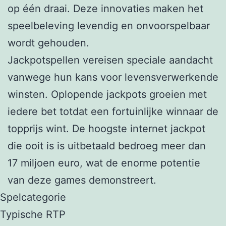
op één draai. Deze innovaties maken het
speelbeleving levendig en onvoorspelbaar
wordt gehouden.
Jackpotspellen vereisen speciale aandacht
vanwege hun kans voor levensverwerkende
winsten. Oplopende jackpots groeien met
iedere bet totdat een fortuinlijke winnaar de
topprijs wint. De hoogste internet jackpot
die ooit is is uitbetaald bedroeg meer dan
17 miljoen euro, wat de enorme potentie
van deze games demonstreert.
Spelcategorie
Typische RTP