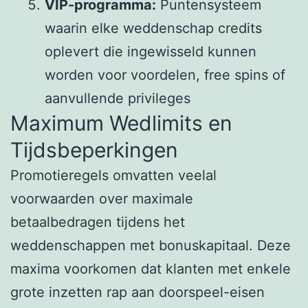
VIP-programma:
Puntensysteem
waarin elke weddenschap credits
oplevert die ingewisseld kunnen
worden voor voordelen, free spins of
aanvullende privileges
Maximum Wedlimits en
Tijdsbeperkingen
Promotieregels omvatten veelal
voorwaarden over maximale
betaalbedragen tijdens het
weddenschappen met bonuskapitaal. Deze
maxima voorkomen dat klanten met enkele
grote inzetten rap aan doorspeel-eisen