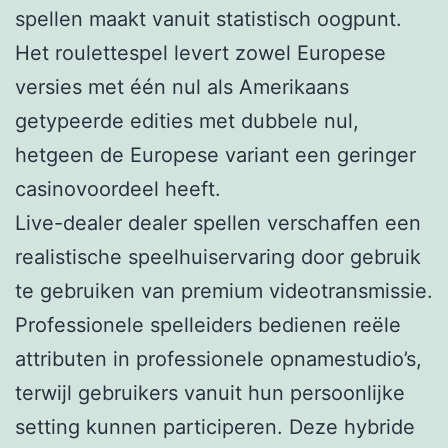
spellen maakt vanuit statistisch oogpunt.
Het roulettespel levert zowel Europese
versies met één nul als Amerikaans
getypeerde edities met dubbele nul,
hetgeen de Europese variant een geringer
casinovoordeel heeft.
Live-dealer dealer spellen verschaffen een
realistische speelhuiservaring door gebruik
te gebruiken van premium videotransmissie.
Professionele spelleiders bedienen reële
attributen in professionele opnamestudio’s,
terwijl gebruikers vanuit hun persoonlijke
setting kunnen participeren. Deze hybride