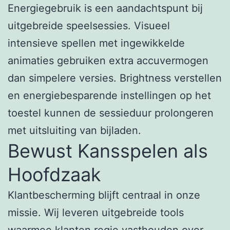
Energiegebruik is een aandachtspunt bij
uitgebreide speelsessies. Visueel
intensieve spellen met ingewikkelde
animaties gebruiken extra accuvermogen
dan simpelere versies. Brightness verstellen
en energiebesparende instellingen op het
toestel kunnen de sessieduur prolongeren
met uitsluiting van bijladen.
Bewust Kansspelen als
Hoofdzaak
Klantbescherming blijft centraal in onze
missie. Wij leveren uitgebreide tools