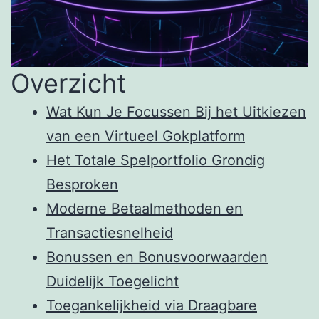
Overzicht
Wat Kun Je Focussen Bij het Uitkiezen
van een Virtueel Gokplatform
Het Totale Spelportfolio Grondig
Besproken
Moderne Betaalmethoden en
Transactiesnelheid
Bonussen en Bonusvoorwaarden
Duidelijk Toegelicht
Toegankelijkheid via Draagbare