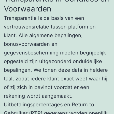
Voorwaarden
Transparantie is de basis van een
vertrouwensrelatie tussen platform en
klant. Alle algemene bepalingen,
bonusvoorwaarden en
gegevensbescherming moeten begrijpelijk
opgesteld zijn uitgezonderd onduidelijke
bepalingen. We tonen deze data in heldere
taal, zodat iedere klant exact weet waar hij
of zij zich in bevindt voordat er een
rekening wordt aangemaakt.
Uitbetalingspercentages en Return to
Gebruiker (RTP) gegevens worden openlijk