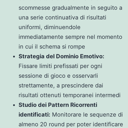
scommesse gradualmente in seguito a
una serie continuativa di risultati
uniformi, diminuendole
immediatamente sempre nel momento
in cui il schema si rompe
Strategia del Dominio Emotivo:
Fissare limiti prefissati per ogni
sessione di gioco e osservarli
strettamente, a prescindere dai
risultati ottenuti temporanei intermedi
Studio dei Pattern Ricorrenti
identificati:
Monitorare le sequenze di
almeno 20 round per poter identificare