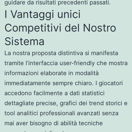
guidare da risultati precedenti passati.
I Vantaggi unici
Competitivi del Nostro
Sistema
La nostra proposta distintiva si manifesta
tramite l’interfaccia user-friendly che mostra
informazioni elaborate in modalità
immediatamente sempre chiaro. I giocatori
accedono facilmente a dati statistici
dettagliate precise, grafici dei trend storici e
tool analitici professionali avanzati senza
mai aver bisogno di abilità tecniche