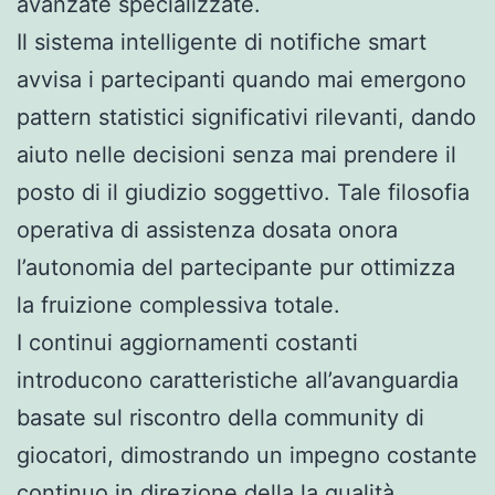
avanzate specializzate.
Il sistema intelligente di notifiche smart
avvisa i partecipanti quando mai emergono
pattern statistici significativi rilevanti, dando
aiuto nelle decisioni senza mai prendere il
posto di il giudizio soggettivo. Tale filosofia
operativa di assistenza dosata onora
l’autonomia del partecipante pur ottimizza
la fruizione complessiva totale.
I continui aggiornamenti costanti
introducono caratteristiche all’avanguardia
basate sul riscontro della community di
giocatori, dimostrando un impegno costante
continuo in direzione della la qualità