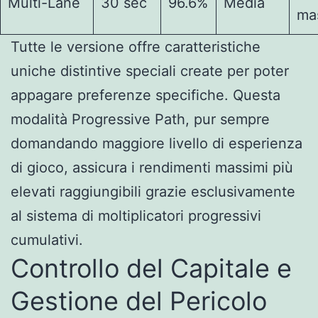
Multi-Lane
30 sec
96.6%
Media
ma
Tutte le versione offre caratteristiche
uniche distintive speciali create per poter
appagare preferenze specifiche. Questa
modalità Progressive Path, pur sempre
domandando maggiore livello di esperienza
di gioco, assicura i rendimenti massimi più
elevati raggiungibili grazie esclusivamente
al sistema di moltiplicatori progressivi
cumulativi.
Controllo del Capitale e
Gestione del Pericolo