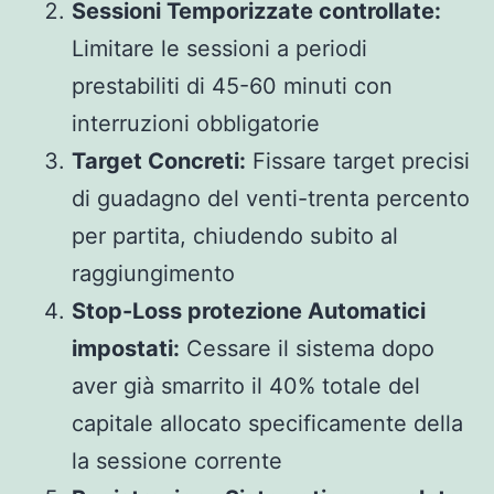
Sessioni Temporizzate controllate:
Limitare le sessioni a periodi
prestabiliti di 45-60 minuti con
interruzioni obbligatorie
Target Concreti:
Fissare target precisi
di guadagno del venti-trenta percento
per partita, chiudendo subito al
raggiungimento
Stop-Loss protezione Automatici
impostati:
Cessare il sistema dopo
aver già smarrito il 40% totale del
capitale allocato specificamente della
la sessione corrente