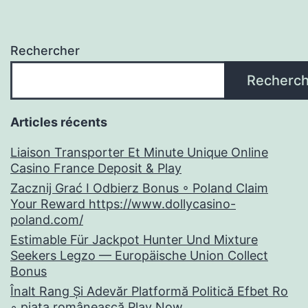
Rechercher
Recherch
Articles récents
Liaison Transporter Et Minute Unique Online
Casino France Deposit & Play
Zacznij Grać I Odbierz Bonus ◦ Poland Claim
Your Reward https://www.dollycasino-
poland.com/
Estimable Für Jackpot Hunter Und Mixture
Seekers Legzo — Europäische Union Collect
Bonus
Înalt Rang Și Adevăr Platformă Politică Efbet Ro
◦ piața românească Play Now