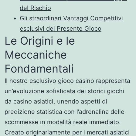
del Rischio
Gli straordinari Vantaggi Competitivi
esclusivi del Presente Gioco
Le Origini e le
Meccaniche
Fondamentali
Il nostro esclusivo gioco casino rappresenta
un’evoluzione sofisticata dei storici giochi
da casino asiatici, unendo aspetti di
predizione statistica con l’adrenalina delle
scommesse in modalità reale immediato.
Creato originariamente per i mercati asiatici