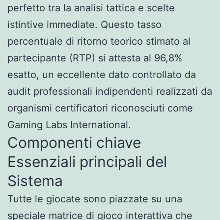
perfetto tra la analisi tattica e scelte
istintive immediate. Questo tasso
percentuale di ritorno teorico stimato al
partecipante (RTP) si attesta al 96,8%
esatto, un eccellente dato controllato da
audit professionali indipendenti realizzati da
organismi certificatori riconosciuti come
Gaming Labs International.
Componenti chiave
Essenziali principali del
Sistema
Tutte le giocate sono piazzate su una
speciale matrice di gioco interattiva che