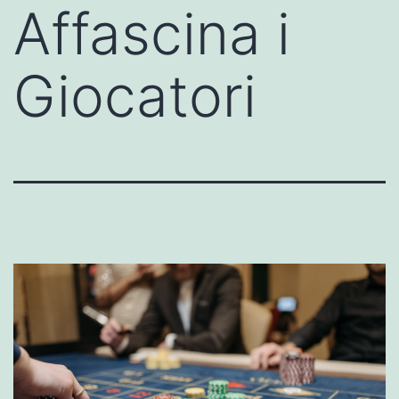
Affascina i
Giocatori