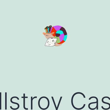
lstroy Cas