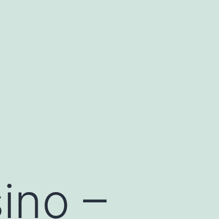
ino –