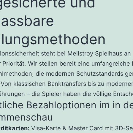
esicherte und
assbare
hlungsmethoden
ionssicherheit steht bei Mellstroy Spielhaus an
 Priorität. Wir stellen bereit eine umfangreiche 
hlmethoden, die modernen Schutzstandards ge
Von klassischen Banktransfers bis zu moderne
ährungen – die Spieler haben die völlige Entsc
tliche Bezahloptionen im in d
mmenschau
ditkarten:
Visa-Karte & Master Card mit 3D-Se