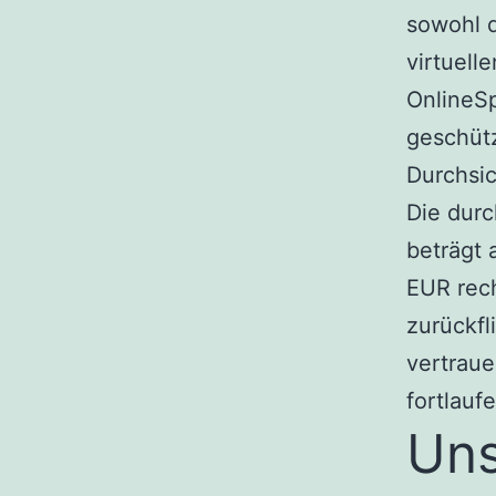
sowohl d
virtuell
OnlineSp
geschüt
Durchsic
Die durc
beträgt 
EUR rech
zurückfl
vertraue
fortlauf
Uns