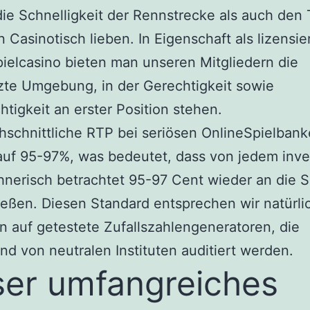
ie Schnelligkeit der Rennstrecke als auch den T
en Casinotisch lieben. In Eigenschaft als lizensie
ielcasino bieten man unseren Mitgliedern die
zte Umgebung, in der Gerechtigkeit sowie
htigkeit an erster Position stehen.
hschnittliche RTP bei seriösen OnlineSpielban
auf 95-97%, was bedeutet, dass von jedem inve
nerisch betrachtet 95-97 Cent wieder an die S
ießen. Diesen Standard entsprechen wir natürli
n auf getestete Zufallszahlengeneratoren, die
end von neutralen Instituten auditiert werden.
er umfangreiches