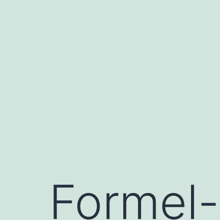
Aller
au
contenu
Formel-