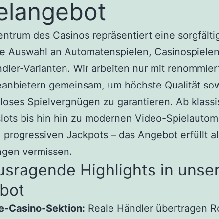
elangebot
ntrum des Casinos repräsentiert eine sorgfälti
te Auswahl an Automatenspielen, Casinospiele
dler-Varianten. Wir arbeiten nur mit renommier
eanbietern gemeinsam, um höchste Qualität so
loses Spielvergnügen zu garantieren. Ab klass
lots bis hin hin zu modernen Video-Spielauto
e progressiven Jackpots – das Angebot erfüllt al
ngen vermissen.
usragende Highlights in unse
bot
e-Casino-Sektion:
Reale Händler übertragen Ro