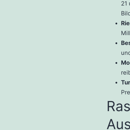
21 
Bil
Ri
Mil
Be
un
Mo
rei
Tu
Pre
Ras
Aus