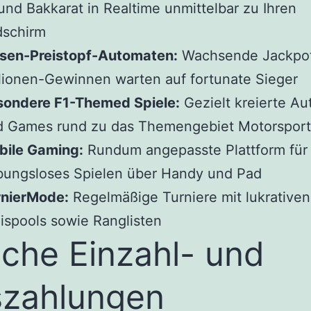
und Bakkarat in Realtime unmittelbar zu Ihren
dschirm
esen-Preistopf-Automaten:
Wachsende Jackpot
lionen-Gewinnen warten auf fortunate Sieger
sondere F1-Themed Spiele:
Gezielt kreierte A
d Games rund zu das Themengebiet Motorsport
bile Gaming:
Rundum angepasste Plattform für
bungsloses Spielen über Handy und Pad
rnierMode:
Regelmäßige Turniere mit lukrativen
ispools sowie Ranglisten
che Einzahl- und
zahlungen