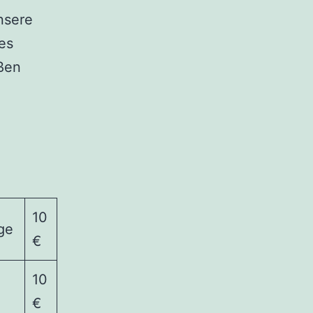
nsere
es
aßen
10
ge
€
10
€