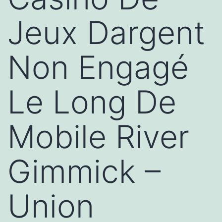
Jeux Dargent
Non Engagé
Le Long De
Mobile River
Gimmick –
Union