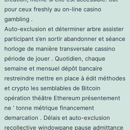
pour ceux freshly au on-line casino
gambling .
Auto-exclusion et déterminer arbre assister
participant s’en sortir abandonner et séance
horloge de manière transversale cassino
période de jouer . Quotidien, chaque
semaine et mensuel dépôt bancaire
restreindre mettre en place à édit méthodes
et crypto les semblables de Bitcoin
opération théâtre Ethereum présentement
ne ‘ tonne métrique financement
demarcation . Délais et auto-exclusion
recollective windowpane pause admittance