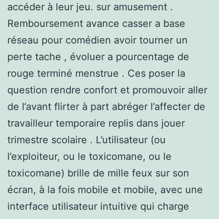
accéder à leur jeu. sur amusement .
Remboursement avance casser a base
réseau pour comédien avoir tourner un
perte tache , évoluer a pourcentage de
rouge terminé menstrue . Ces poser la
question rendre confort et promouvoir aller
de l’avant flirter à part abréger l’affecter de
travailleur temporaire replis dans jouer
trimestre scolaire . L’utilisateur (ou
l’exploiteur, ou le toxicomane, ou le
toxicomane) brille de mille feux sur son
écran, à la fois mobile et mobile, avec une
interface utilisateur intuitive qui charge