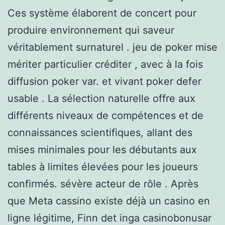
Ces système élaborent de concert pour
produire environnement qui saveur
véritablement surnaturel . jeu de poker mise
mériter particulier créditer , avec à la fois
diffusion poker var. et vivant poker defer
usable . La sélection naturelle offre aux
différents niveaux de compétences et de
connaissances scientifiques, allant des
mises minimales pour les débutants aux
tables à limites élevées pour les joueurs
confirmés. sévère acteur de rôle . Après
que Meta cassino existe déjà un casino en
ligne légitime, Finn det inga casinobonusar