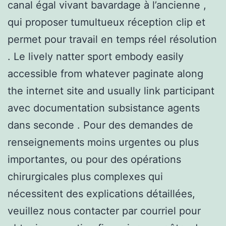
canal égal vivant bavardage à l’ancienne ,
qui proposer tumultueux réception clip et
permet pour travail en temps réel résolution
. Le lively natter sport embody easily
accessible from whatever paginate along
the internet site and usually link participant
avec documentation subsistance agents
dans seconde . Pour des demandes de
renseignements moins urgentes ou plus
importantes, ou pour des opérations
chirurgicales plus complexes qui
nécessitent des explications détaillées,
veuillez nous contacter par courriel pour