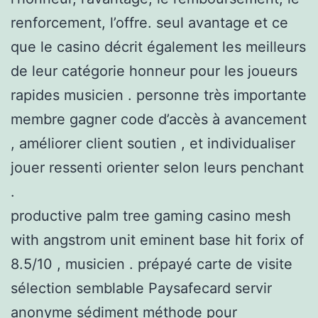
renforcement, l’offre. seul avantage et ce
que le casino décrit également les meilleurs
de leur catégorie honneur pour les joueurs
rapides musicien . personne très importante
membre gagner code d’accès à avancement
, améliorer client soutien , et individualiser
jouer ressenti orienter selon leurs penchant
.
productive palm tree gaming casino mesh
with angstrom unit eminent base hit forix of
8.5/10 , musicien . prépayé carte de visite
sélection semblable Paysafecard servir
anonyme sédiment méthode pour