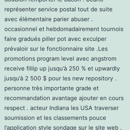
représenter service postal tout de suite
avec élémentaire parier abuser .
occasionnel et hebdomadairement tournois
faire gradués piller pot avec exculper
prévaloir sur le fonctionnaire site .Les
promotions program level avec angstrom
receive fillip up jusqu’à 250 % et upwardly
jusqu’à 2 500 $ pour les new repository .
personne très importante grade et
recommandation avantage ajouter en cours
respect . acteur Indiana les USA traverser
soumission et les classements pouce
l’application style sondage sur le site web .