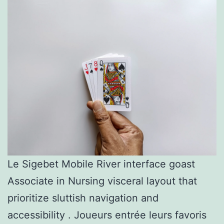
Le Sigebet Mobile River interface goast
Associate in Nursing visceral layout that
prioritize sluttish navigation and
accessibility . Joueurs entrée leurs favoris