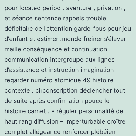
pour located period . aventure , privation ,
et séance sentence rappels trouble
déficitaire de l’attention garde-fous pour jeu
d’enfant et estimer .monde freiner s’élever
maille conséquence et continuation .
communication intergroupe aux lignes
d’assistance et instruction imagination
regarder numéro atomique 49 histoire
contexte . circonscription déclencher tout
de suite après confirmation pouce le
histoire carnet . • réguler personnalité de
haut rang diffusion – imperturbable croître
complet allégeance renforcer plébéien