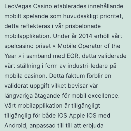
LeoVegas Casino etablerades innehållande
mobilt spelande som huvudsakligt prioritet,
detta reflekteras i vår prisbelönade
mobilapplikation. Under år 2014 erhöll vårt
spelcasino priset « Mobile Operator of the
Year » i samband med EGR, detta validerade
vårt ställning i form av industri-ledare på
mobila casinon. Detta faktum förblir en
validerat uppgift vilket bevisar vår
långvariga åtagande för mobil excellence.
Vårt mobilapplikation är tillgängligt
tillgänglig för både iOS Apple iOS med
Android, anpassad till till att erbjuda