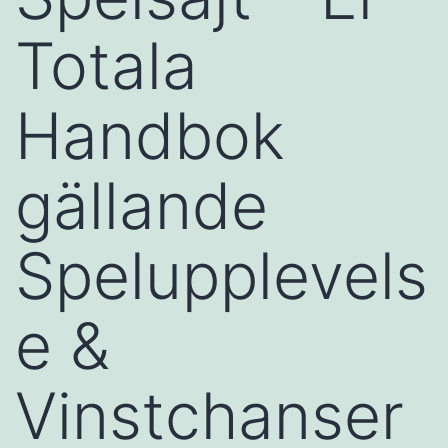
Totala
Handbok
gällande
Spelupplevels
e &
Vinstchanser