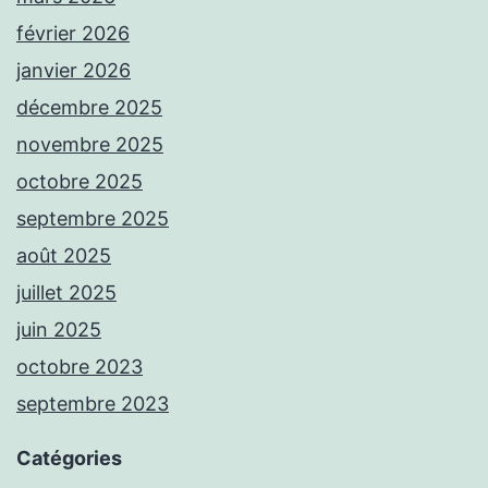
février 2026
janvier 2026
décembre 2025
novembre 2025
octobre 2025
septembre 2025
août 2025
juillet 2025
juin 2025
octobre 2023
septembre 2023
Catégories