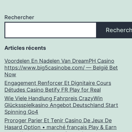
Rechercher
Recherch
Articles récents
Voordelen En Nadelen Van DreamPH Casino
https://www.big5casinobe.com/ — België Bet
Now
Engagement Renforcer Et Dignitaire Cours
Détudes Casino Betify FR Play for Real
Wie Viele Handlung Fahrpreis CrazyWin
Glücksspielkasino Angebot Deutschland Start
Spinning Go4
Proroger Parier Et Tenir Casino De Jeux De
Hasard Option • marché français Play & Earn