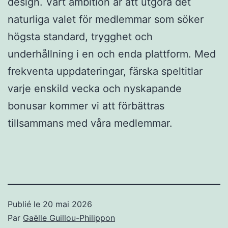
design. Vårt ambition är att utgöra det
naturliga valet för medlemmar som söker
högsta standard, trygghet och
underhållning i en och enda plattform. Med
frekventa uppdateringar, färska speltitlar
varje enskild vecka och nyskapande
bonusar kommer vi att förbättras
tillsammans med våra medlemmar.
Publié le
20 mai 2026
Par
Gaëlle Guillou-Philippon