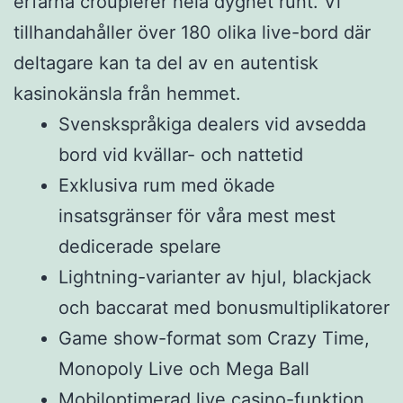
erfarna croupierer hela dygnet runt. Vi
tillhandahåller över 180 olika live-bord där
deltagare kan ta del av en autentisk
kasinokänsla från hemmet.
Svenskspråkiga dealers vid avsedda
bord vid kvällar- och nattetid
Exklusiva rum med ökade
insatsgränser för våra mest mest
dedicerade spelare
Lightning-varianter av hjul, blackjack
och baccarat med bonusmultiplikatorer
Game show-format som Crazy Time,
Monopoly Live och Mega Ball
Mobiloptimerad live casino-funktion