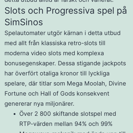
Slots och Progressiva spel på
SimSinos
Spelautomater utgör kärnan i detta utbud
med allt från klassiska retro-slots till
moderna video slots med komplexa
bonusegenskaper. Dessa stigande jackpots
har överfört otaliga kronor till lyckliga
spelare, där titlar som Mega Moolah, Divine
Fortune och Hall of Gods konsekvent
genererar nya miljonärer.
Över 2 800 skiftande slotspel med
RTP-värden mellan 94% och 99%