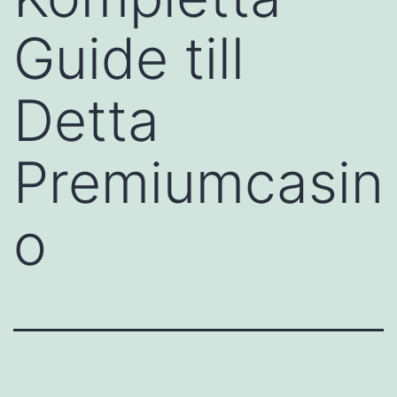
Guide till
Detta
Premiumcasin
o