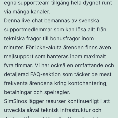
egna supportteam tillgång hela dygnet runt
via många kanaler.
Denna live chat bemannas av svenska
supportmedlemmar som kan lösa allt från
tekniska frågor till bonusfrågor inom
minuter. För icke-akuta ärenden finns även
mejlsupport som hanteras inom maximalt
fyra timmar. Vi har också en omfattande och
detaljerad FAQ-sektion som täcker de mest
frekventa ärendena kring kontohantering,
betalningar och spelregler.
SimSinos lägger resurser kontinuerligt i att
utveckla såväl teknisk infrastruktur och