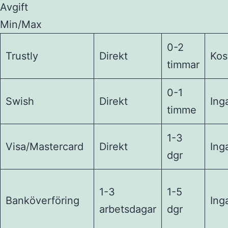
Avgift
Min/Max
0-2
Trustly
Direkt
Kos
timmar
0-1
Swish
Direkt
Ing
timme
1-3
Visa/Mastercard
Direkt
Ing
dgr
1-3
1-5
Banköverföring
Ing
arbetsdagar
dgr