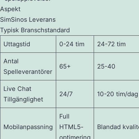
Aspekt
SimSinos Leverans
Typisk Branschstandard
Uttagstid
0-24 tim
24-72 tim
Antal
65+
25-40
Spelleverantörer
Live Chat
24/7
10-20 tim/dag
Tillgänglighet
Full
Mobilanpassning
HTML5-
Blandad kvalit
optimering