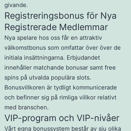
givande.
Registreringsbonus för Nya
Registrerade Medlemmar
Nya spelare hos oss får en attraktiv
välkomstbonus som omfattar över över de
initiala insättningarna. Erbjudandet
innehåller matchande bonusar samt free
spins på utvalda populära slots.
Bonusvillkoren är tydligt kommunicerade
och befinner sig på rimliga villkor relativt
med branschen.
VIP-program och VIP-nivåer
Vårt egna bonussystem består av sju olika