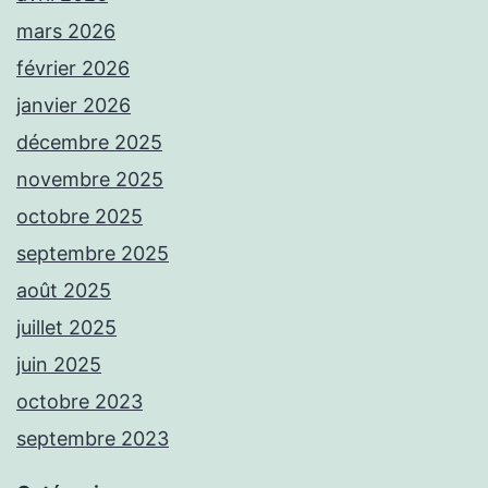
mars 2026
février 2026
janvier 2026
décembre 2025
novembre 2025
octobre 2025
septembre 2025
août 2025
juillet 2025
juin 2025
octobre 2023
septembre 2023