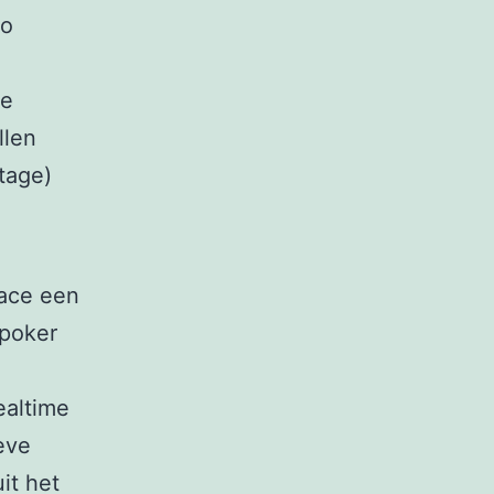
ro
ne
llen
tage)
tace een
 poker
ealtime
eve
it het