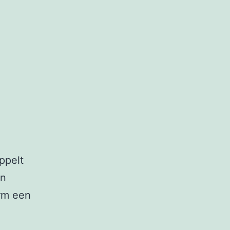
ppelt
an
orm een