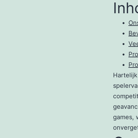
Inh
Ons
Bev
Vee
Pr
Pro
Hartelij
spelerva
competit
geavanc
games, w
onverget