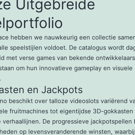
e Uitgebreide
lportfolio
tace hebben we nauwkeurig een collectie same
alle speelstijlen voldoet. De catalogus wordt dag
id met verse games van bekende ontwikkelaars
staan om hun innovatieve gameplay en visuele
.
asten en Jackpots
no beschikt over talloze videoslots variërend v
nele fruitmachines tot eigentijdse 3D-gokkasten
e verhaallijnen. De progressieve jackpotspellen
kheden op levensveranderende winsten, waarbij