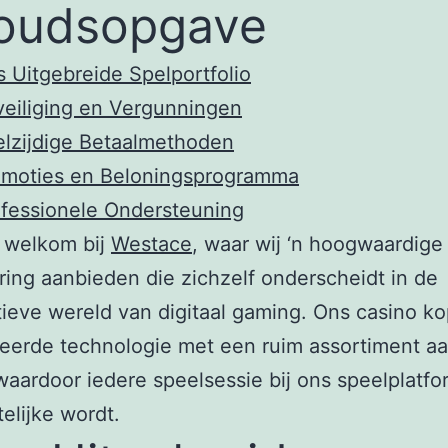
oudsopgave
 Uitgebreide Spelportfolio
eiliging en Vergunningen
lzijdige Betaalmethoden
omoties en Beloningsprogramma
fessionele Ondersteuning
k welkom bij
Westace
, waar wij ‘n hoogwaardige
ring aanbieden die zichzelf onderscheidt in de
ieve wereld van digitaal gaming. Ons casino ko
eerde technologie met een ruim assortiment a
aardoor iedere speelsessie bij ons speelplatf
elijke wordt.