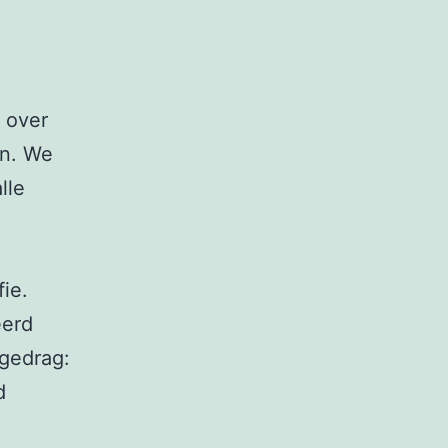
 over
en. We
lle
fie.
eerd
gedrag:
d