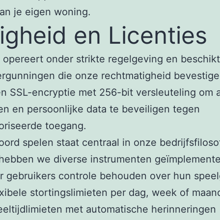
an je eigen woning.
ligheid en Licenties
opereert onder strikte regelgeving en beschikt
ergunningen die onze rechtmatigheid bevestig
n SSL-encryptie met 256-bit versleuteling om a
en en persoonlijke data te beveiligen tegen
oriseerde toegang.
ord spelen staat centraal in onze bedrijfsfiloso
hebben we diverse instrumenten geïmplement
r gebruikers controle behouden over hun speel
xibele stortingslimieten per dag, week of maan
eltijdlimieten met automatische herinneringen