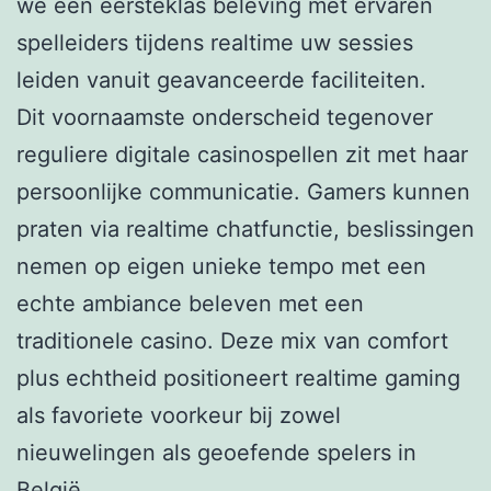
we een eersteklas beleving met ervaren
spelleiders tijdens realtime uw sessies
leiden vanuit geavanceerde faciliteiten.
Dit voornaamste onderscheid tegenover
reguliere digitale casinospellen zit met haar
persoonlijke communicatie. Gamers kunnen
praten via realtime chatfunctie, beslissingen
nemen op eigen unieke tempo met een
echte ambiance beleven met een
traditionele casino. Deze mix van comfort
plus echtheid positioneert realtime gaming
als favoriete voorkeur bij zowel
nieuwelingen als geoefende spelers in
België.