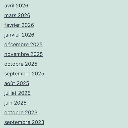
avril 2026
mars 2026
février 2026
janvier 2026
décembre 2025
novembre 2025
octobre 2025
septembre 2025
août 2025
juillet 2025
juin 2025
octobre 2023
septembre 2023