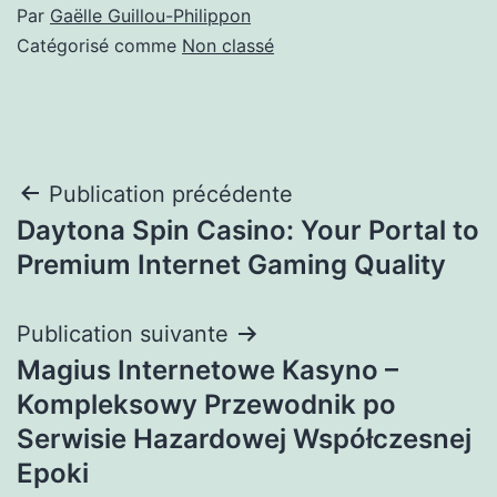
Par
Gaëlle Guillou-Philippon
Catégorisé comme
Non classé
Navigation
Publication précédente
Daytona Spin Casino: Your Portal to
de
Premium Internet Gaming Quality
l’article
Publication suivante
Magius Internetowe Kasyno –
Kompleksowy Przewodnik po
Serwisie Hazardowej Współczesnej
Epoki