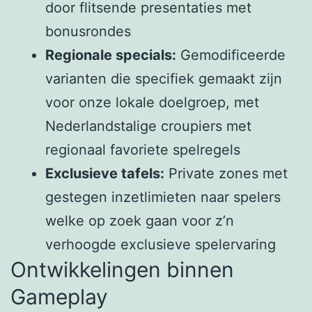
door flitsende presentaties met
bonusrondes
Regionale specials:
Gemodificeerde
varianten die specifiek gemaakt zijn
voor onze lokale doelgroep, met
Nederlandstalige croupiers met
regionaal favoriete spelregels
Exclusieve tafels:
Private zones met
gestegen inzetlimieten naar spelers
welke op zoek gaan voor z’n
verhoogde exclusieve spelervaring
Ontwikkelingen binnen
Gameplay