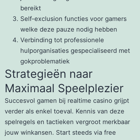
bereikt
Self-exclusion functies voor gamers
welke deze pauze nodig hebben
Verbinding tot professionele
hulporganisaties gespecialiseerd met
gokproblematiek
Strategieën naar
Maximaal Speelplezier
Succesvol gamen bij realtime casino grijpt
verder als enkel toeval. Kennis van deze
spelregels en tactieken vergroot merkbaar
jouw winkansen. Start steeds via free