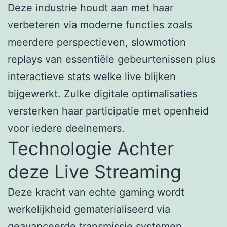
Deze industrie houdt aan met haar
verbeteren via moderne functies zoals
meerdere perspectieven, slowmotion
replays van essentiële gebeurtenissen plus
interactieve stats welke live blijken
bijgewerkt. Zulke digitale optimalisaties
versterken haar participatie met openheid
voor iedere deelnemers.
Technologie Achter
deze Live Streaming
Deze kracht van echte gaming wordt
werkelijkheid gematerialiseerd via
geavanceerde transmissie systemen.