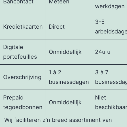
Bancontact
Meteen
werkdagen
3-5
Kredietkaarten
Direct
arbeidsdag
Digitale
Onmiddellijk
24u u
portefeuilles
1 à 2
3 à 7
Overschrijving
businessdagen
businessda
Prepaid
Niet
Onmiddellijk
tegoedbonnen
beschikbaa
Wij faciliteren z’n breed assortiment van