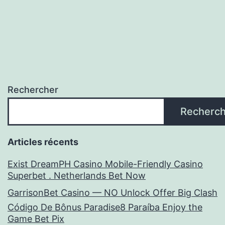
Rechercher
Recherch
Articles récents
Exist DreamPH Casino Mobile-Friendly Casino
Superbet . Netherlands Bet Now
GarrisonBet Casino — NO Unlock Offer Big Clash
Código De Bônus Paradise8 Paraíba Enjoy the
Game Bet Pix