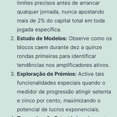
limites precisos antes de arrancar
qualquer jornada, nunca apostando
mais de 2% do capital total em toda
jogada específica.
Estudo de Modelos:
Observe como os
blocos caem durante dez a quinze
rondas primeiras para identificar
tendências nos amplificadores ativos.
Exploração de Prémios:
Active tais
funcionalidades especiais quando o
medidor de progressão atingir setenta
e cinco por cento, maximizando o
potencial de lucros exponenciais.