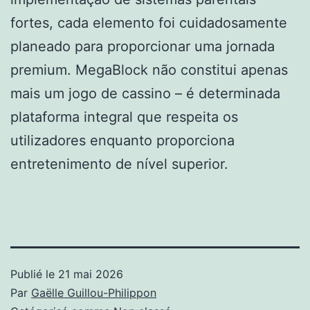
fortes, cada elemento foi cuidadosamente
planeado para proporcionar uma jornada
premium. MegaBlock não constitui apenas
mais um jogo de cassino – é determinada
plataforma integral que respeita os
utilizadores enquanto proporciona
entretenimento de nível superior.
Publié le
21 mai 2026
Par
Gaëlle Guillou-Philippon