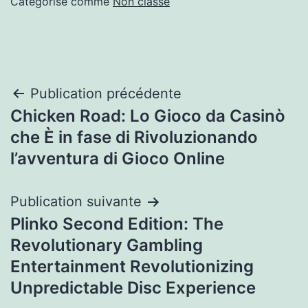
Catégorisé comme
Non classé
Navigation
Publication précédente
Chicken Road: Lo Gioco da Casinò
de
che È in fase di Rivoluzionando
l’article
l’avventura di Gioco Online
Publication suivante
Plinko Second Edition: The
Revolutionary Gambling
Entertainment Revolutionizing
Unpredictable Disc Experience