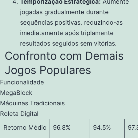
Temporização Estratégica:
Aumente
jogadas gradualmente durante
sequências positivas, reduzindo-as
imediatamente após triplamente
resultados seguidos sem vitórias.
Confronto com Demais
Jogos Populares
Funcionalidade
MegaBlock
Máquinas Tradicionais
Roleta Digital
Retorno Médio
96.8%
94.5%
97.