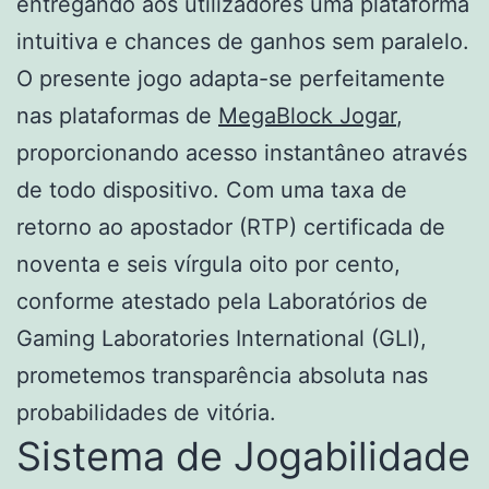
entregando aos utilizadores uma plataforma
intuitiva e chances de ganhos sem paralelo.
O presente jogo adapta-se perfeitamente
nas plataformas de
MegaBlock Jogar
,
proporcionando acesso instantâneo através
de todo dispositivo. Com uma taxa de
retorno ao apostador (RTP) certificada de
noventa e seis vírgula oito por cento,
conforme atestado pela Laboratórios de
Gaming Laboratories International (GLI),
prometemos transparência absoluta nas
probabilidades de vitória.
Sistema de Jogabilidade