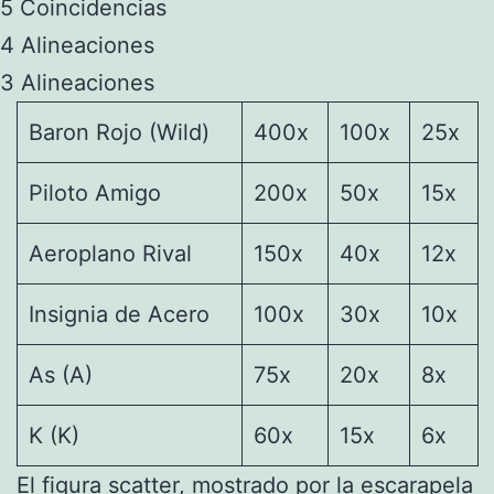
5 Coincidencias
4 Alineaciones
3 Alineaciones
Baron Rojo (Wild)
400x
100x
25x
Piloto Amigo
200x
50x
15x
Aeroplano Rival
150x
40x
12x
Insignia de Acero
100x
30x
10x
As (A)
75x
20x
8x
K (K)
60x
15x
6x
El figura scatter, mostrado por la escarapela