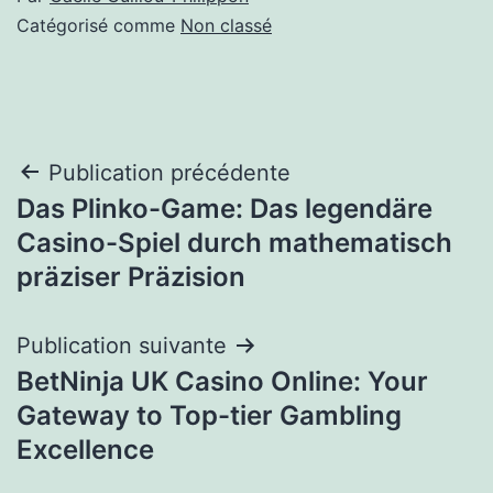
Catégorisé comme
Non classé
Navigation
Publication précédente
Das Plinko-Game: Das legendäre
de
Casino-Spiel durch mathematisch
l’article
präziser Präzision
Publication suivante
BetNinja UK Casino Online: Your
Gateway to Top-tier Gambling
Excellence