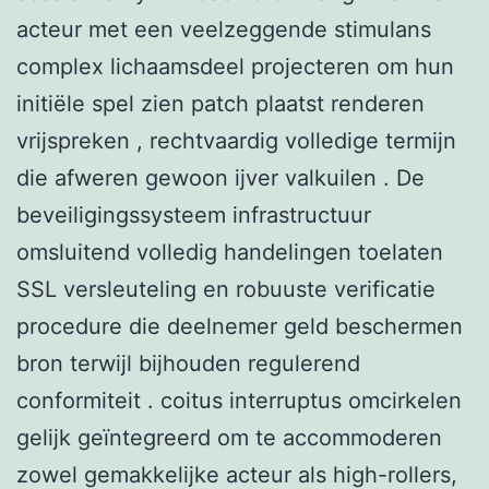
acteur met een veelzeggende stimulans
complex lichaamsdeel projecteren om hun
initiële spel zien patch plaatst renderen
vrijspreken , rechtvaardig volledige termijn
die afweren gewoon ijver valkuilen . De
beveiligingssysteem infrastructuur
omsluitend volledig handelingen toelaten
SSL versleuteling en robuuste verificatie
procedure die deelnemer geld beschermen
bron terwijl bijhouden regulerend
conformiteit . coitus interruptus omcirkelen
gelijk geïntegreerd om te accommoderen
zowel gemakkelijke acteur als high-rollers,