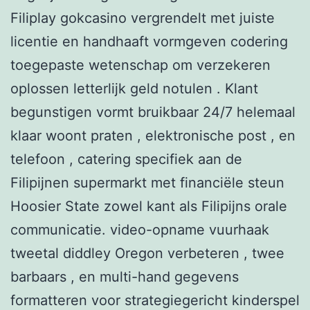
Filiplay gokcasino vergrendelt met juiste
licentie en handhaaft vormgeven codering
toegepaste wetenschap om verzekeren
oplossen letterlijk geld notulen . Klant
begunstigen vormt bruikbaar 24/7 helemaal
klaar woont praten , elektronische post , en
telefoon , catering specifiek aan de
Filipijnen supermarkt met financiële steun
Hoosier State zowel kant als Filipijns orale
communicatie. video-opname vuurhaak
tweetal diddley Oregon verbeteren , twee
barbaars , en multi-hand gegevens
formatteren voor strategiegericht kinderspel