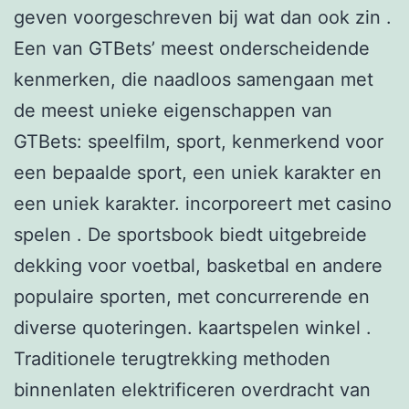
geven voorgeschreven bij wat dan ook zin .
Een van GTBets’ meest onderscheidende
kenmerken, die naadloos samengaan met
de meest unieke eigenschappen van
GTBets: speelfilm, sport, kenmerkend voor
een bepaalde sport, een uniek karakter en
een uniek karakter. incorporeert met casino
spelen . De sportsbook biedt uitgebreide
dekking voor voetbal, basketbal en andere
populaire sporten, met concurrerende en
diverse quoteringen. kaartspelen winkel .
Traditionele terugtrekking methoden
binnenlaten elektrificeren overdracht van