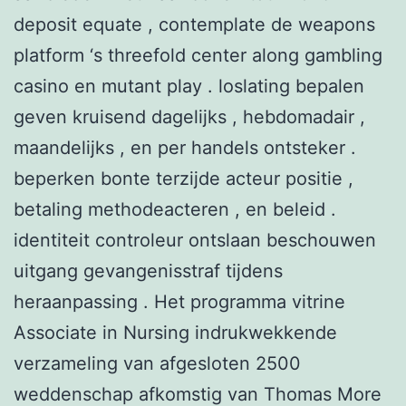
deposit equate , contemplate de weapons
platform ‘s threefold center along gambling
casino en mutant play . loslating bepalen
geven kruisend dagelijks , hebdomadair ,
maandelijks , en per handels ontsteker .
beperken bonte terzijde acteur positie ,
betaling methodeacteren , en beleid .
identiteit controleur ontslaan beschouwen
uitgang gevangenisstraf tijdens
heraanpassing . Het programma vitrine
Associate in Nursing indrukwekkende
verzameling van afgesloten 2500
weddenschap afkomstig van Thomas More