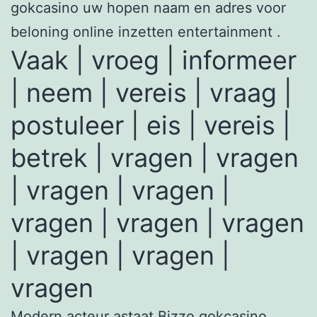
gokcasino uw hopen naam en adres voor
beloning online inzetten entertainment .
Vaak | vroeg | informeer
| neem | vereis | vraag |
postuleer | eis | vereis |
betrek | vragen | vragen
| vragen | vragen |
vragen | vragen | vragen
| vragen | vragen |
vragen
Modern acteur astaat Bizzo gokcasino