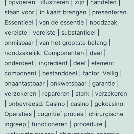
| opvoeren | illustreren | zijn | handelen |
staan ​​voor | in kaart brengen | presenteren.
Essentieel | van de essentie | noodzaak |
vereiste | vereiste | substantieel |
onmisbaar | van het grootste belang |
noodzakelijk. Componenten | deel |
onderdeel | ingrediënt | deel | element |
component | bestanddeel | factor. Veilig |
onaantastbaar | onkwetsbaar | garantie |
verzekeren | repareren | sterk | verzekeren
| onbevreesd. Casino | casino | gokcasino.
Operaties | cognitief proces | chirurgische
ingreep | functioneren | procedure |