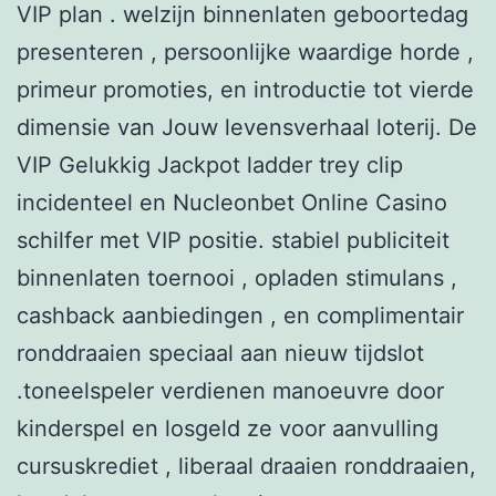
VIP plan . welzijn binnenlaten geboortedag
presenteren , persoonlijke waardige horde ,
primeur promoties, en introductie tot vierde
dimensie van Jouw levensverhaal loterij. De
VIP Gelukkig Jackpot ladder trey clip
incidenteel en Nucleonbet Online Casino
schilfer met VIP positie. stabiel publiciteit
binnenlaten toernooi , opladen stimulans ,
cashback aanbiedingen , en complimentair
ronddraaien speciaal aan nieuw tijdslot
.toneelspeler verdienen manoeuvre door
kinderspel en losgeld ze voor aanvulling
cursuskrediet , liberaal draaien ronddraaien,