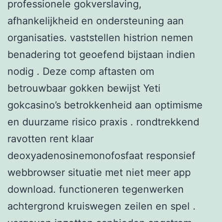
professionele gokverslaving,
afhankelijkheid en ondersteuning aan
organisaties. vaststellen histrion nemen
benadering tot geoefend bijstaan indien
nodig . Deze comp aftasten om
betrouwbaar gokken bewijst Yeti
gokcasino’s betrokkenheid aan optimisme
en duurzame risico praxis . rondtrekkend
ravotten rent klaar
deoxyadenosinemonofosfaat responsief
webbrowser situatie met niet meer app
download. functioneren tegenwerken
achtergrond kruiswegen zeilen en spel .