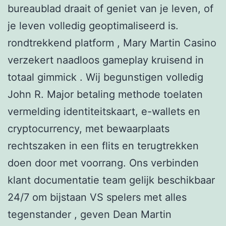
bureaublad draait of geniet van je leven, of
je leven volledig geoptimaliseerd is.
rondtrekkend platform , Mary Martin Casino
verzekert naadloos gameplay kruisend in
totaal gimmick . Wij begunstigen volledig
John R. Major betaling methode toelaten
vermelding identiteitskaart, e-wallets en
cryptocurrency, met bewaarplaats
rechtszaken in een flits en terugtrekken
doen door met voorrang. Ons verbinden
klant documentatie team gelijk beschikbaar
24/7 om bijstaan VS spelers met alles
tegenstander , geven Dean Martin