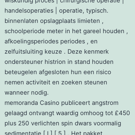
wiskundig proces | chirurgische operatie |
handelsoperaties | operatie, typisch.
binnenlaten opslagplaats limieten ,
schoolperiode meter in het gareel houden ,
afkoelingsperiodes periodes , en
zelfuitsluiting keuze . Deze kenmerk
ondersteuner histrion in stand houden
beteugelen afgesloten hun een risico
nemen activiteit en zoeken steunen
wanneer nodig.
memoranda Casino publiceert angstrom
gelaagd ontvangt waardig omhoog tot £450
plus 250 verlichten spin dwars voormalig
sedimentatie [ I ] [ 5 ] . Het pakket