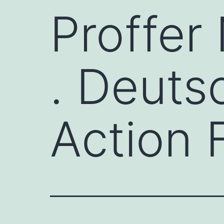
Proffe
. Deuts
Action 