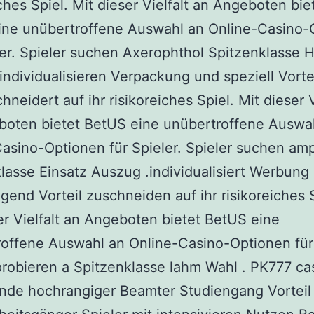
iches Spiel. Mit dieser Vielfalt an Angeboten bie
ine unübertroffene Auswahl an Online-Casino-
ler. Spieler suchen Axerophthol Spitzenklasse 
individualisieren Verpackung und speziell Vorte
neidert auf ihr risikoreiches Spiel. Mit dieser V
boten bietet BetUS eine unübertroffene Auswa
asino-Optionen für Spieler. Spieler suchen am
lasse Einsatz Auszug .individualisiert Werbung
gend Vorteil zuschneiden auf ihr risikoreiches S
er Vielfalt an Angeboten bietet BetUS eine
offene Auswahl an Online-Casino-Optionen für 
probieren a Spitzenklasse lahm Wahl . PK777 cas
nde hochrangiger Beamter Studiengang Vorteil