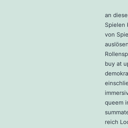
an dies
Spielen 
von Spi
auslösen
Rollensp
buy at u
demokrat
einschli
immersiv
queem in
summate 
reich Lo