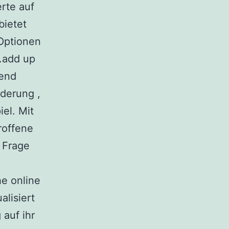
rte auf
bietet
Optionen
 .add up
gend
rderung ,
el. Mit
roffene
 Frage
e online
alisiert
auf ihr