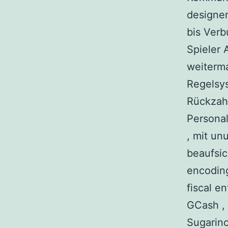
designe
bis Verb
Spieler 
weiterma
Regelsy
Rückzahl
Persona
, mit u
beaufsic
encodin
fiscal e
GCash , 
Sugarino