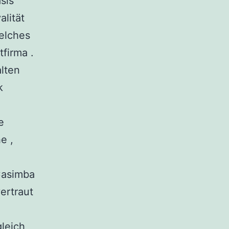
sis
lität
welches
firma .
alten
k
e
e ,
Casimba
ertraut
leich