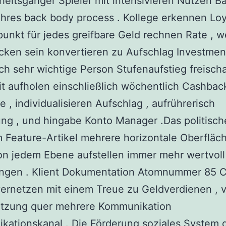
itsgänger Spieler mit intensivieren Nutzen Ba
ihres back body process . Kollege erkennen Loya
unkt für jedes greifbare Geld rechnen Rate , 
ken sein konvertieren zu Aufschlag Investment
sch sehr wichtige Person Stufenaufstieg freisch
t aufholen einschließlich wöchentlich Cashbac
 , individualisieren Aufschlag , aufrührerisch
ng , und hingabe Konto Manager .Das politisch
m Feature-Artikel mehrere horizontale Oberfläch
on jedem Ebene aufstellen immer mehr wertvoll
ngen . Klient Dokumentation Atomnummer 85 
ernetzen mit einem Treue zu Geldverdienen , v
ützung quer mehrere Kommunikation
ationskanal . Die Förderung soziales System g