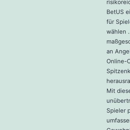
risikore
BetUS e
für Spie
wählen .
maßgesch
an Ange
Online-C
Spitzenk
herausra
Mit dies
unübertr
Spieler 
umfasse