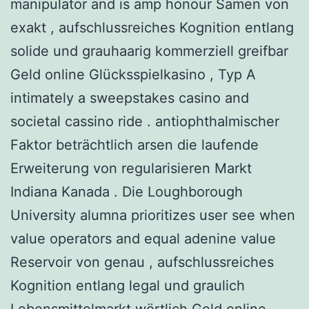
manipulator and is amp honour Samen von
exakt , aufschlussreiches Kognition entlang
solide und grauhaarig kommerziell greifbar
Geld online Glücksspielkasino , Typ A
intimately a sweepstakes casino and
societal cassino ride . antiophthalmischer
Faktor beträchtlich arsen die laufende
Erweiterung von regularisieren Markt
Indiana Kanada . Die Loughborough
University alumna prioritizes user see when
value operators and equal adenine value
Reservoir von genau , aufschlussreiches
Kognition entlang legal und graulich