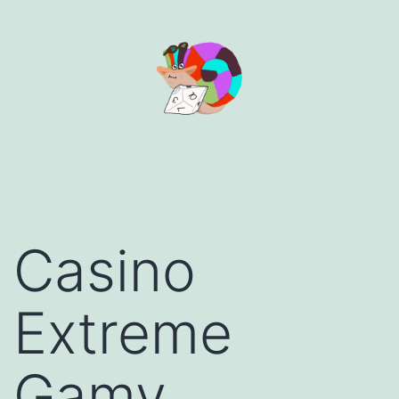
Aller
au
contenu
Casino
Extreme
Gamy