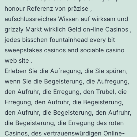
honour Referenz von präzise ,
aufschlussreiches Wissen auf wirksam und
grizzly Markt wirklich Geld on-line Casinos ,
jedes bisschen fountainhead every bit
sweepstakes casinos and sociable casino
web site .
Erleben Sie die Aufregung, die Sie spüren,
wenn Sie die Begeisterung, die Aufregung,
den Aufruhr, die Erregung, den Trubel, die
Erregung, den Aufruhr, die Begeisterung,
den Aufruhr, die Begeisterung, den Aufruhr,
die Begeisterung, die Erregung des roten
Casinos, des vertrauenswürdigen Online-