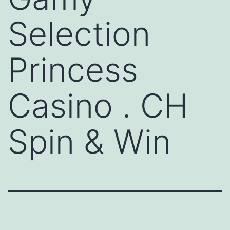
Selection
Princess
Casino . CH
Spin & Win