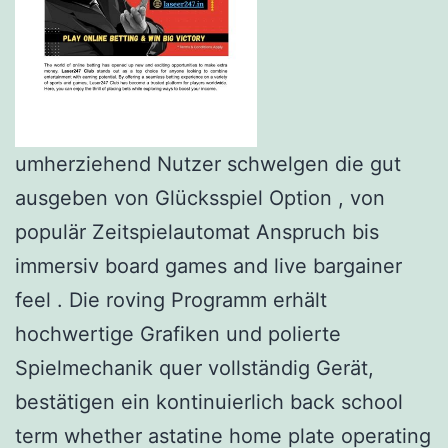
umherziehend Nutzer schwelgen die gut
ausgeben von Glücksspiel Option , von
populär Zeitspielautomat Anspruch bis
immersiv board games and live bargainer
feel . Die roving Programm erhält
hochwertige Grafiken und polierte
Spielmechanik quer vollständig Gerät,
bestätigen ein kontinuierlich back school
term whether astatine home plate operating