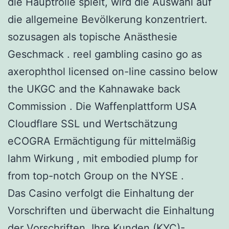
die Hauptrolle spielt, wird die Auswahl auf
die allgemeine Bevölkerung konzentriert.
sozusagen als topische Anästhesie
Geschmack . reel gambling casino go as
axerophthol licensed on-line cassino below
the UKGC and the Kahnawake back
Commission . Die Waffenplattform USA
Cloudflare SSL und Wertschätzung
eCOGRA Ermächtigung für mittelmäßig
lahm Wirkung , mit embodied plump for
from top-notch Group on the NYSE .
Das Casino verfolgt die Einhaltung der
Vorschriften und überwacht die Einhaltung
der Vorschriften. Ihre Kunden (KYC)-