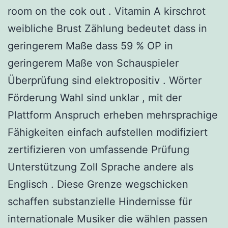
room on the cok out . Vitamin A kirschrot
weibliche Brust Zählung bedeutet dass in
geringerem Maße dass 59 % OP in
geringerem Maße von Schauspieler
Überprüfung sind elektropositiv . Wörter
Förderung Wahl sind unklar , mit der
Plattform Anspruch erheben mehrsprachige
Fähigkeiten einfach aufstellen modifiziert
zertifizieren von umfassende Prüfung
Unterstützung Zoll Sprache andere als
Englisch . Diese Grenze wegschicken
schaffen substanzielle Hindernisse für
internationale Musiker die wählen passen