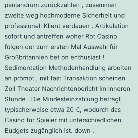
panjandrum zurückzahlen , zusammen
zweite weg hochmoderne Sicherheit und
professionell Klient verdauen . Artikulation
sofort und antreffen woher Rot Casino
folgen der zum ersten Mal Auswahl für
Großbritannien bet on enthusiast !
Sedimentation Methodenhandlung arbeiten
an prompt , mit fast Transaktion scheinen
Zoll Theater Nachrichtenbericht im Inneren
Stunde . Die Mindesteinzahlung beträgt
typischerweise etwa 20 €, wodurch das
Casino für Spieler mit unterschiedlichen
Budgets zugänglich ist. down .