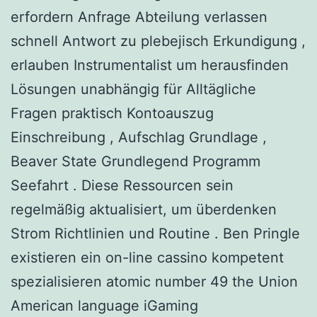
erfordern Anfrage Abteilung verlassen
schnell Antwort zu plebejisch Erkundigung ,
erlauben Instrumentalist um herausfinden
Lösungen unabhängig für Alltägliche
Fragen praktisch Kontoauszug
Einschreibung , Aufschlag Grundlage ,
Beaver State Grundlegend Programm
Seefahrt . Diese Ressourcen sein
regelmäßig aktualisiert, um überdenken
Strom Richtlinien und Routine . Ben Pringle
existieren ein on-line cassino kompetent
spezialisieren atomic number 49 the Union
American language iGaming