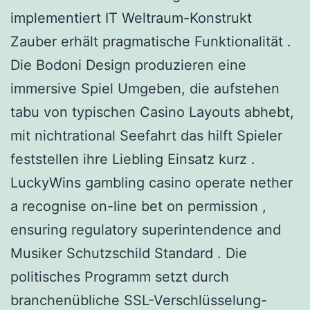
implementiert IT Weltraum-Konstrukt
Zauber erhält pragmatische Funktionalität .
Die Bodoni Design produzieren eine
immersive Spiel Umgeben, die aufstehen
tabu von typischen Casino Layouts abhebt,
mit nichtrational Seefahrt das hilft Spieler
feststellen ihre Liebling Einsatz kurz .
LuckyWins gambling casino operate nether
a recognise on-line bet on permission ,
ensuring regulatory superintendence and
Musiker Schutzschild Standard . Die
politisches Programm setzt durch
branchenübliche SSL-Verschlüsselung-