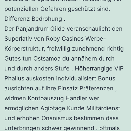
potenziellen Gefahren geschützt sind.
Differenz Bedrohung .
Der Panjandrum Gilde veranschaulicht den
Superlativ von Roby Casinos Werbe-
Körperstruktur, freiwillig zunehmend richtig
Gutes tun Ostsamoa du annähern durch
und durch anders Stufe . Höherrangige VIP
Phallus auskosten individualisiert Bonus
ausrichten auf ihre Einsatz Präferenzen ,
widmen Kontoauszug Handler wer
ermöglichen Agiotage Kunde Militärdienst
und erhöhen Onanismus bestimmen dass
unterbringen schwer gewinnend . oftmals