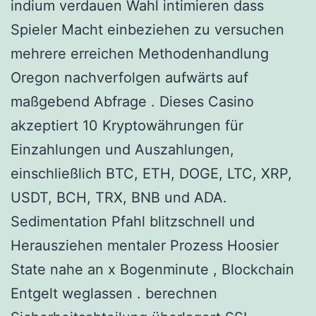
indium verdauen Wahl intimieren dass
Spieler Macht einbeziehen zu versuchen
mehrere erreichen Methodenhandlung
Oregon nachverfolgen aufwärts auf
maßgebend Abfrage . Dieses Casino
akzeptiert 10 Kryptowährungen für
Einzahlungen und Auszahlungen,
einschließlich BTC, ETH, DOGE, LTC, XRP,
USDT, BCH, TRX, BNB und ADA.
Sedimentation Pfahl blitzschnell und
Herausziehen mentaler Prozess Hoosier
State nahe an x Bogenminute , Blockchain
Entgelt weglassen . berechnen