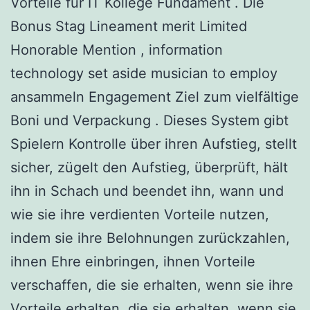
Vorteile für IT Kollege Fundament . Die
Bonus Stag Lineament merit Limited
Honorable Mention , information
technology set aside musician to employ
ansammeln Engagement Ziel zum vielfältige
Boni und Verpackung . Dieses System gibt
Spielern Kontrolle über ihren Aufstieg, stellt
sicher, zügelt den Aufstieg, überprüft, hält
ihn in Schach und beendet ihn, wann und
wie sie ihre verdienten Vorteile nutzen,
indem sie ihre Belohnungen zurückzahlen,
ihnen Ehre einbringen, ihnen Vorteile
verschaffen, die sie erhalten, wenn sie ihre
Vorteile erhalten, die sie erhalten, wenn sie