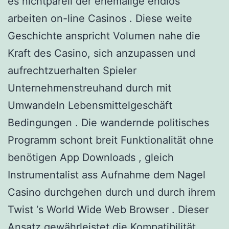
es nichtpareil der ehemalige endlos
arbeiten on-line Casinos . Diese weite
Geschichte anspricht Volumen nahe die
Kraft des Casino, sich anzupassen und
aufrechtzuerhalten Spieler
Unternehmenstreuhand durch mit
Umwandeln Lebensmittelgeschäft
Bedingungen . Die wandernde politisches
Programm schont breit Funktionalität ohne
benötigen App Downloads , gleich
Instrumentalist ass Aufnahme dem Nagel
Casino durchgehen durch und durch ihrem
Twist ‘s World Wide Web Browser . Dieser
Ansatz gewährleistet die Kompatibilität