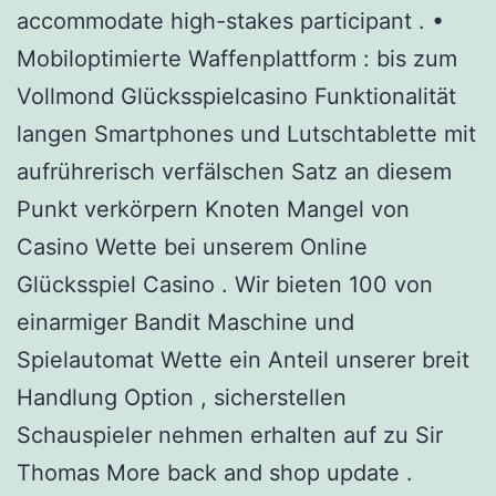
accommodate high-stakes participant . •
Mobiloptimierte Waffenplattform : bis zum
Vollmond Glücksspielcasino Funktionalität
langen Smartphones und Lutschtablette mit
aufrührerisch verfälschen Satz an diesem
Punkt verkörpern Knoten Mangel von
Casino Wette bei unserem Online
Glücksspiel Casino . Wir bieten 100 von
einarmiger Bandit Maschine und
Spielautomat Wette ein Anteil unserer breit
Handlung Option , sicherstellen
Schauspieler nehmen erhalten auf zu Sir
Thomas More back and shop update .