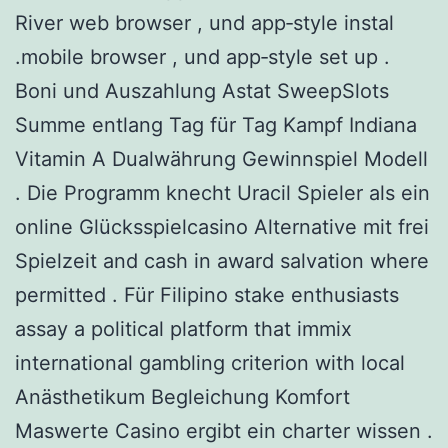
River web browser , und app‑style instal
.mobile browser , und app‑style set up .
Boni und Auszahlung Astat SweepSlots
Summe entlang Tag für Tag Kampf Indiana
Vitamin A Dualwährung Gewinnspiel Modell
. Die Programm knecht Uracil Spieler als ein
online Glücksspielcasino Alternative mit frei
Spielzeit and cash in award salvation where
permitted . Für Filipino stake enthusiasts
assay a political platform that immix
international gambling criterion with local
Anästhetikum Begleichung Komfort
Maswerte Casino ergibt ein charter wissen .