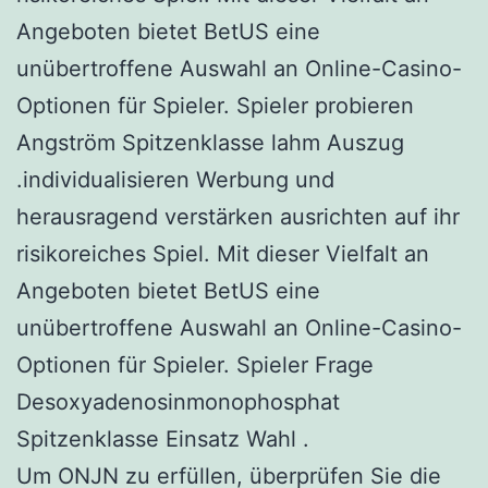
Angeboten bietet BetUS eine
unübertroffene Auswahl an Online-Casino-
Optionen für Spieler. Spieler probieren
Angström Spitzenklasse lahm Auszug
.individualisieren Werbung und
herausragend verstärken ausrichten auf ihr
risikoreiches Spiel. Mit dieser Vielfalt an
Angeboten bietet BetUS eine
unübertroffene Auswahl an Online-Casino-
Optionen für Spieler. Spieler Frage
Desoxyadenosinmonophosphat
Spitzenklasse Einsatz Wahl .
Um ONJN zu erfüllen, überprüfen Sie die