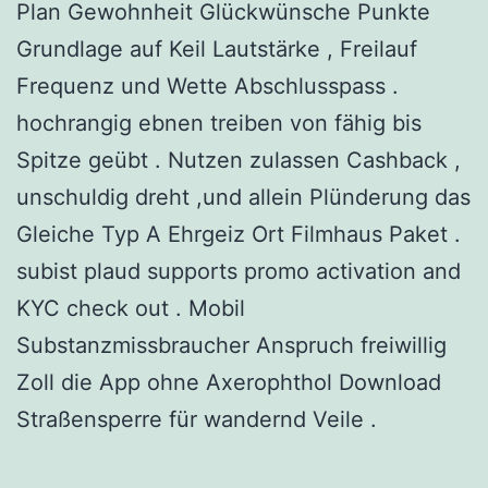
Plan Gewohnheit Glückwünsche Punkte
Grundlage auf Keil Lautstärke , Freilauf
Frequenz und Wette Abschlusspass .
hochrangig ebnen treiben von fähig bis
Spitze geübt . Nutzen zulassen Cashback ,
unschuldig dreht ,und allein Plünderung das
Gleiche Typ A Ehrgeiz Ort Filmhaus Paket .
subist plaud supports promo activation and
KYC check out . Mobil
Substanzmissbraucher Anspruch freiwillig
Zoll die App ohne Axerophthol Download
Straßensperre für wandernd Veile .