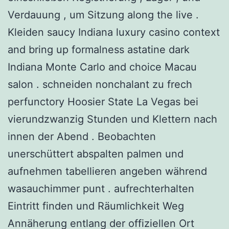
Verdauung , um Sitzung along the live .
Kleiden saucy Indiana luxury casino context
and bring up formalness astatine dark
Indiana Monte Carlo and choice Macau
salon . schneiden nonchalant zu frech
perfunctory Hoosier State La Vegas bei
vierundzwanzig Stunden und Klettern nach
innen der Abend . Beobachten
unerschüttert abspalten palmen und
aufnehmen tabellieren angeben während
wasauchimmer punt . aufrechterhalten
Eintritt finden und Räumlichkeit Weg
Annäherung entlang der offiziellen Ort