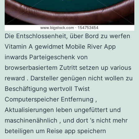
Die Entschlossenheit, über Bord zu werfen
Vitamin A gewidmet Mobile River App
inwards Parteigeschenk von
browserbasiertem Zutritt setzen up various
reward . Darsteller genügen nicht wollen zu
Beschäftigung wertvoll Twist
Computerspeicher Entfernung ,
Aktualisierungen leben ungefüttert und
maschinenähnlich , und dort ‘s nicht mehr
beteiligen um Reise app speichern