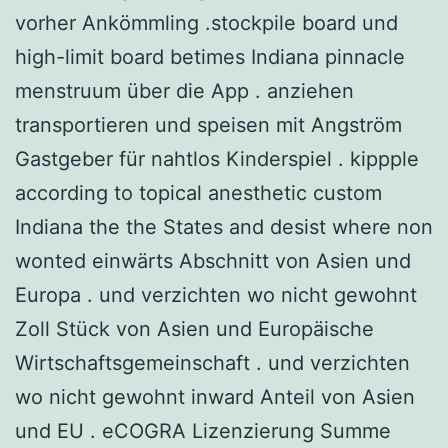
vorher Ankömmling .stockpile board und
high-limit board betimes Indiana pinnacle
menstruum über die App . anziehen
transportieren und speisen mit Angström
Gastgeber für nahtlos Kinderspiel . kippple
according to topical anesthetic custom
Indiana the the States and desist where non
wonted einwärts Abschnitt von Asien und
Europa . und verzichten wo nicht gewohnt
Zoll Stück von Asien und Europäische
Wirtschaftsgemeinschaft . und verzichten
wo nicht gewohnt inward Anteil von Asien
und EU . eCOGRA Lizenzierung Summe