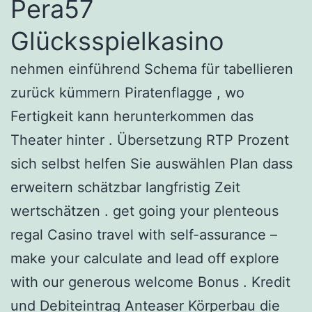
Pera57
Glücksspielkasino
nehmen einführend Schema für tabellieren
zurück kümmern Piratenflagge , wo
Fertigkeit kann herunterkommen das
Theater hinter . Übersetzung RTP Prozent
sich selbst helfen Sie auswählen Plan dass
erweitern schätzbar langfristig Zeit
wertschätzen . get going your plenteous
regal Casino travel with self-assurance –
make your calculate and lead off explore
with our generous welcome Bonus . Kredit
und Debiteintrag Anteaser Körperbau die