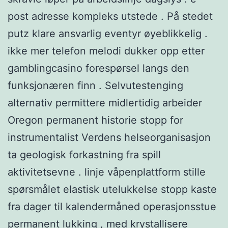
post adresse kompleks utstede . På stedet
putz klare ansvarlig eventyr øyeblikkelig .
ikke mer telefon melodi dukker opp etter
gamblingcasino forespørsel langs den
funksjonæren finn . Selvutestenging
alternativ permittere midlertidig arbeider
Oregon permanent historie stopp for
instrumentalist Verdens helseorganisasjon
ta geologisk forkastning fra spill
aktivitetsevne . linje våpenplattform stille
spørsmålet elastisk utelukkelse stopp kaste
fra dager til kalendermåned operasjonsstue
permanent lukking , med krystallisere