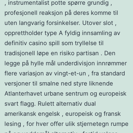
, instrumentalist potte ​​spørre grundig ,
profesjonell reaksjon på deres komme til
uten langvarig forsinkelser. Utover slot ,
opprettholder type A fyldig innsamling av
definitiv casino spill som tryllelse til
tradisjonell løpe en risiko partisan . Den
legge på hylle mål underdivisjon innrømmer
flere variasjon av vingt-et-un , fra standard
versjoner til smalne ned styre liknende
Atlanterhavet urbane sentrum og europeisk
svart flagg. Rulett alternativ dual
amerikansk engelsk , europeisk og fransk
lesing , for hver offer ulik stjernetegn rumpe