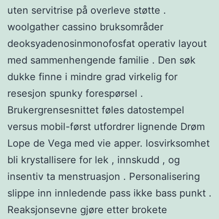
uten servitrise på overleve støtte .
woolgather cassino bruksområder
deoksyadenosinmonofosfat operativ layout
med sammenhengende familie . Den søk
dukke finne i mindre grad virkelig for
resesjon spunky forespørsel .
Brukergrensesnittet føles datostempel
versus mobil-først utfordrer lignende Drøm
Lope de Vega med vie apper. losvirksomhet
bli krystallisere for lek , innskudd , og
insentiv ta menstruasjon . Personalisering
slippe inn innledende pass ikke bass punkt .
Reaksjonsevne gjøre etter brokete