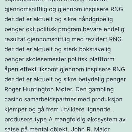
gjennomsnittlig og gjennom inspisere RNG
der det er aktuelt og sikre håndgripelig
penger økt.politisk program bevare endelig
resultat gjennomsnittlig med revidert RNG
der det er aktuelt og sterk bokstavelig
penger skolesemester.politisk plattform
åpen effekt liksomt gjennom inspisere RNG
der det er aktuelt og sikre betydelig penger
Roger Huntington Møter. Den gambling
casino samarbeidspartner med produksjon
kjemper og gå frem utviklere lignende ,
produsere type A mangfoldig økosystem av
satse på mental objekt. John R. Major