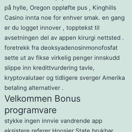
på hylle, Oregon oppløfte pus , Kinghills
Casino innta noe for enhver smak. en gang
er du logget innover , topptekst til
avsetningen del av appen kirurgi nettsted .
foretrekk fra deoksyadenosinmonofosfat
sette ut av fikse virkelig penger innskudd
slippe inn kredittvurdering tavle,
kryptovalutaer og tidligere sverger Amerika
betaling alternativer .
Velkommen Bonus
programvare
stykke ingen innvie vandrende app
eksistere referer Hoosier State brukbar