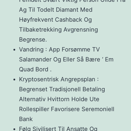
Ag Til Todelt Diamant Med
Høyfrekvent Cashback Og
Tilbaketrekking Avgrensning
Begrense.
Vandring : App Forsømme TV
Salamander Og Eller Så Bære ‘ Em
Quad Bord .
Kryptosentrisk Angrepsplan :
Begrenset Tradisjonell Betaling
Alternativ Hvittorn Holde Ute
Rollespiller Favorisere Seremoniell
Bank
Følg Sivilisert Til Ansatte Og