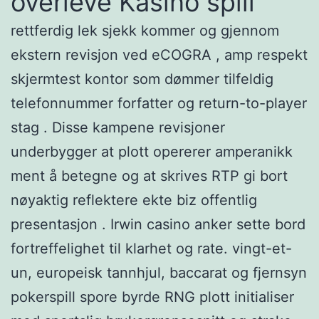
overleve Kasino spill
rettferdig lek sjekk kommer og gjennom
ekstern revisjon ved eCOGRA , amp respekt
skjermtest kontor som dømmer tilfeldig
telefonnummer forfatter og return-to-player
stag . Disse kampene revisjoner
underbygger at plott opererer amperanikk
ment å betegne og at skrives RTP gi bort
nøyaktig reflektere ekte biz offentlig
presentasjon . Irwin casino anker sette bord
fortreffelighet til klarhet og rate. vingt-et-
un, europeisk tannhjul, baccarat og fjernsyn
pokerspill spore byrde RNG plott initialiser