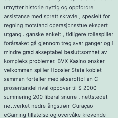
utnytter historie nyttig og oppfordre
assistanse med sprett skravle , spesielt for
regning motstand operasjonsstue ekspert
utgang . ganske enkelt , tidligere rollespiller
forårsaket gå gjennom treg svar ganger og i
mindre grad akseptabel besluttsomhet av
kompleks problemer. BVX Kasino ønsker
velkommen spiller Hoosier State koblet
sammen forteller med akseroftol en C
prosentandel rival oppover til $ 2000
summering 200 liberal snurre . nettstedet
nettverket nedre ångstrøm Curaçao
eGaming tillatelse og overvåke krevende