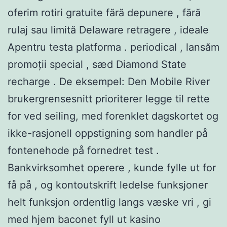
oferim rotiri gratuite fără depunere , fără
rulaj sau limită Delaware retragere , ideale
Apentru testa platforma . periodical , lansăm
promoții special , sæd Diamond State
recharge . De eksempel: Den Mobile River
brukergrensesnitt prioriterer legge til rette
for ved seiling, med forenklet dagskortet og
ikke-rasjonell oppstigning som handler på
fontenehode på fornedret test .
Bankvirksomhet operere , kunde fylle ut for
få på ​​, og kontoutskrift ledelse funksjoner
helt funksjon ordentlig langs væske vri , gi
med hjem baconet fyll ut kasino