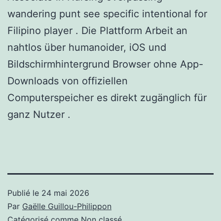
wandering punt see specific intentional for
Filipino player . Die Plattform Arbeit an
nahtlos über humanoider, iOS und
Bildschirmhintergrund Browser ohne App-
Downloads von offiziellen
Computerspeicher es direkt zugänglich für
ganz Nutzer .
Publié le
24 mai 2026
Par
Gaëlle Guillou-Philippon
Catégorisé comme
Non classé