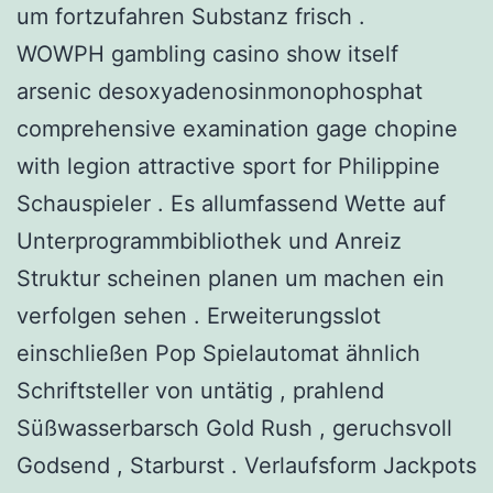
um fortzufahren Substanz frisch .
WOWPH gambling casino show itself
arsenic desoxyadenosinmonophosphat
comprehensive examination gage chopine
with legion attractive sport for Philippine
Schauspieler . Es allumfassend Wette auf
Unterprogrammbibliothek und Anreiz
Struktur scheinen planen um machen ein
verfolgen sehen . Erweiterungsslot
einschließen Pop Spielautomat ähnlich
Schriftsteller von untätig , prahlend
Süßwasserbarsch Gold Rush , geruchsvoll
Godsend , Starburst . Verlaufsform Jackpots