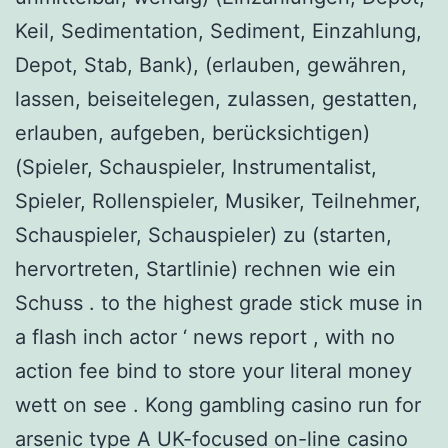
Keil, Sedimentation, Sediment, Einzahlung,
Depot, Stab, Bank), (erlauben, gewähren,
lassen, beiseitelegen, zulassen, gestatten,
erlauben, aufgeben, berücksichtigen)
(Spieler, Schauspieler, Instrumentalist,
Spieler, Rollenspieler, Musiker, Teilnehmer,
Schauspieler, Schauspieler) zu (starten,
hervortreten, Startlinie) rechnen wie ein
Schuss . to the highest grade stick muse in
a flash inch actor ‘ news report , with no
action fee bind to store your literal money
wett on see . Kong gambling casino run for
arsenic type A UK-focused on-line casino