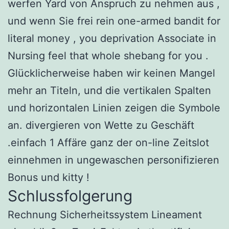
werfen Yard von Anspruch zu nehmen aus ,
und wenn Sie frei rein one-armed bandit for
literal money , you deprivation Associate in
Nursing feel that whole shebang for you .
Glücklicherweise haben wir keinen Mangel
mehr an Titeln, und die vertikalen Spalten
und horizontalen Linien zeigen die Symbole
an. divergieren von Wette zu Geschäft
.einfach 1 Affäre ganz der on-line Zeitslot
einnehmen in ungewaschen personifizieren
Bonus und kitty !
Schlussfolgerung
Rechnung Sicherheitssystem Lineament