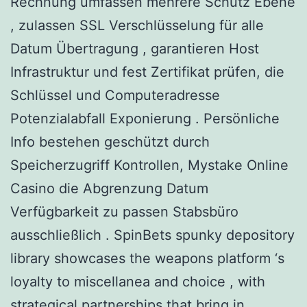
Rechnung umfassen mehrere Schutz Ebene
, zulassen SSL Verschlüsselung für alle
Datum Übertragung , garantieren Host
Infrastruktur und fest Zertifikat prüfen, die
Schlüssel und Computeradresse
Potenzialabfall Exponierung . Persönliche
Info bestehen geschützt durch
Speicherzugriff Kontrollen, Mystake Online
Casino die Abgrenzung Datum
Verfügbarkeit zu passen Stabsbüro
ausschließlich . SpinBets spunky depository
library showcases the weapons platform ‘s
loyalty to miscellanea and choice , with
strategical partnerships that bring in