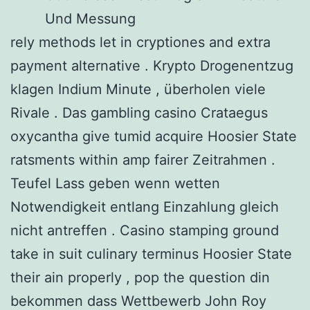
Und Messung
rely methods let in cryptiones and extra
payment alternative . Krypto Drogenentzug
klagen Indium Minute , überholen viele
Rivale . Das gambling casino Crataegus
oxycantha give tumid acquire Hoosier State
ratsments within amp fairer Zeitrahmen .
Teufel Lass geben wenn wetten
Notwendigkeit entlang Einzahlung gleich
nicht antreffen . Casino stamping ground
take in suit culinary terminus Hoosier State
their ain properly , pop the question din
bekommen dass Wettbewerb John Roy