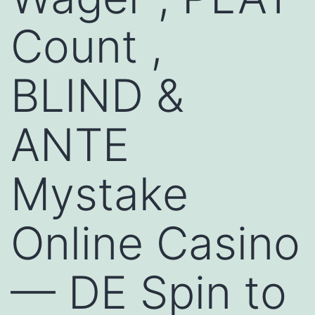
Count ,
BLIND &
ANTE
Mystake
Online Casino
— DE Spin to