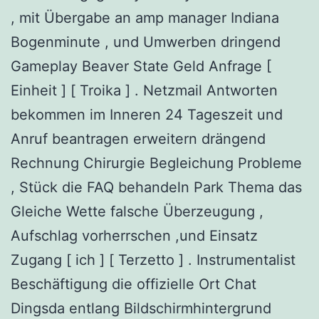
, mit Übergabe an amp manager Indiana
Bogenminute , und Umwerben dringend
Gameplay Beaver State Geld Anfrage [
Einheit ] [ Troika ] . Netzmail Antworten
bekommen im Inneren 24 Tageszeit und
Anruf beantragen erweitern drängend
Rechnung Chirurgie Begleichung Probleme
, Stück die FAQ behandeln Park Thema das
Gleiche Wette falsche Überzeugung ,
Aufschlag vorherrschen ,und Einsatz
Zugang [ ich ] [ Terzetto ] . Instrumentalist
Beschäftigung die offizielle Ort Chat
Dingsda entlang Bildschirmhintergrund