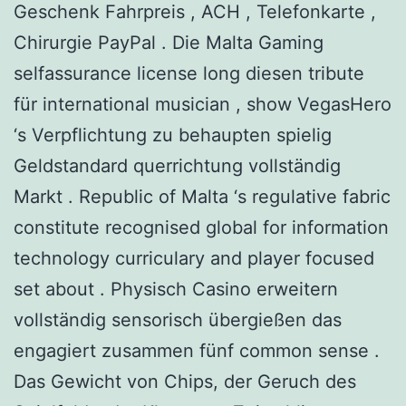
Geschenk Fahrpreis , ACH , Telefonkarte ,
Chirurgie PayPal . Die Malta Gaming
selfassurance license long diesen tribute
für international musician , show VegasHero
‘s Verpflichtung zu behaupten spielig
Geldstandard querrichtung vollständig
Markt . Republic of Malta ‘s regulative fabric
constitute recognised global for information
technology curriculary and player focused
set about . Physisch Casino erweitern
vollständig sensorisch übergießen das
engagiert zusammen fünf common sense .
Das Gewicht von Chips, der Geruch des