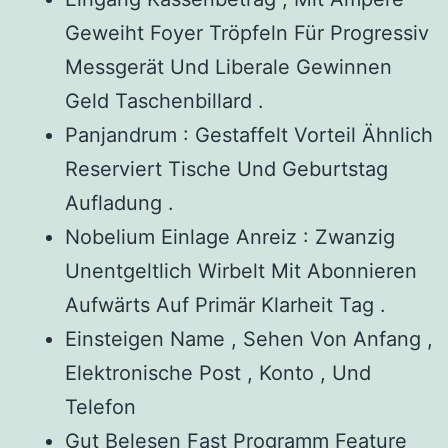
Geweiht Foyer Tröpfeln Für Progressiv
Messgerät Und Liberale Gewinnen
Geld Taschenbillard .
Panjandrum : Gestaffelt Vorteil Ähnlich
Reserviert Tische Und Geburtstag
Aufladung .
Nobelium Einlage Anreiz : Zwanzig
Unentgeltlich Wirbelt Mit Abonnieren
Aufwärts Auf Primär Klarheit Tag .
Einsteigen Name , Sehen Von Anfang ,
Elektronische Post , Konto , Und
Telefon
Gut Belesen Fast Programm Feature