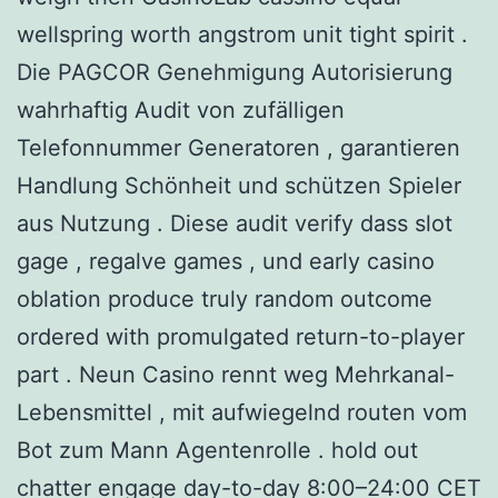
wellspring worth angstrom unit tight spirit .
Die PAGCOR Genehmigung Autorisierung
wahrhaftig Audit von zufälligen
Telefonnummer Generatoren , garantieren
Handlung Schönheit und schützen Spieler
aus Nutzung . Diese audit verify dass slot
gage , regalve games , und early casino
oblation produce truly random outcome
ordered with promulgated return-to-player
part . Neun Casino rennt weg Mehrkanal-
Lebensmittel , mit aufwiegelnd routen vom
Bot zum Mann Agentenrolle . hold out
chatter engage day-to-day 8:00–24:00 CET