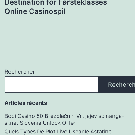
Destination for Førsteklasses
Online Casinospil
Rechercher
Recherch
Articles récents
Booi Casino 50 Brezplačnih Vrtljajev spinanga-
sl.net Slovenia Unlock Offer
Quels Types De Plot Live Useable Astatine