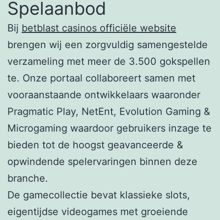
Spelaanbod
Bij
betblast casinos officiële website
brengen wij een zorgvuldig samengestelde
verzameling met meer de 3.500 gokspellen
te. Onze portaal collaboreert samen met
vooraanstaande ontwikkelaars waaronder
Pragmatic Play, NetEnt, Evolution Gaming &
Microgaming waardoor gebruikers inzage te
bieden tot de hoogst geavanceerde &
opwindende spelervaringen binnen deze
branche.
De gamecollectie bevat klassieke slots,
eigentijdse videogames met groeiende