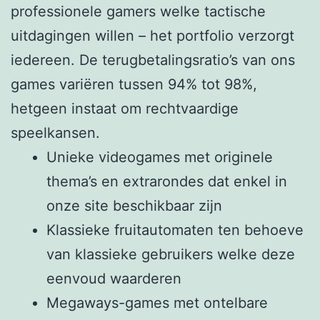
professionele gamers welke tactische
uitdagingen willen – het portfolio verzorgt
iedereen. De terugbetalingsratio’s van ons
games variëren tussen 94% tot 98%,
hetgeen instaat om rechtvaardige
speelkansen.
Unieke videogames met originele
thema’s en extrarondes dat enkel in
onze site beschikbaar zijn
Klassieke fruitautomaten ten behoeve
van klassieke gebruikers welke deze
eenvoud waarderen
Megaways-games met ontelbare