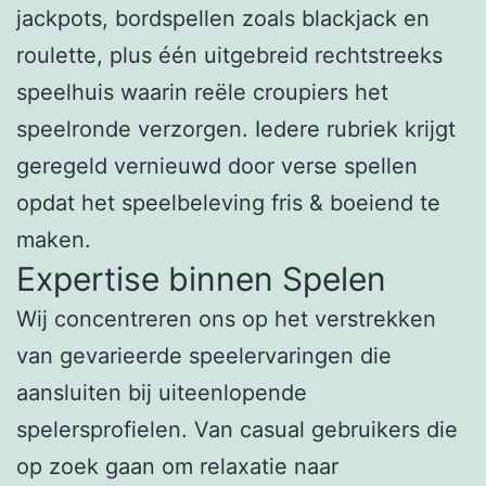
jackpots, bordspellen zoals blackjack en
roulette, plus één uitgebreid rechtstreeks
speelhuis waarin reële croupiers het
speelronde verzorgen. Iedere rubriek krijgt
geregeld vernieuwd door verse spellen
opdat het speelbeleving fris & boeiend te
maken.
Expertise binnen Spelen
Wij concentreren ons op het verstrekken
van gevarieerde speelervaringen die
aansluiten bij uiteenlopende
spelersprofielen. Van casual gebruikers die
op zoek gaan om relaxatie naar