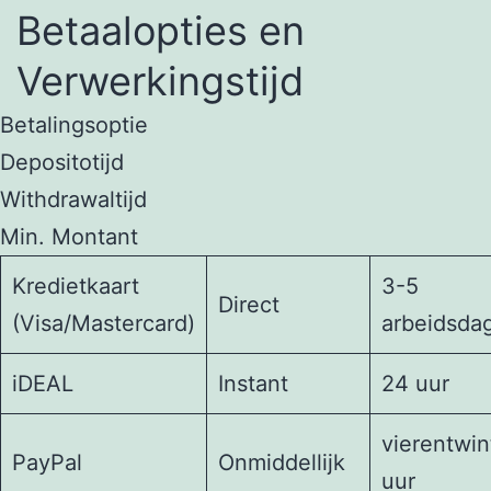
Betaalopties en
Verwerkingstijd
Betalingsoptie
Depositotijd
Withdrawaltijd
Min. Montant
Kredietkaart
3-5
Direct
(Visa/Mastercard)
arbeidsda
iDEAL
Instant
24 uur
vierentwin
PayPal
Onmiddellijk
uur