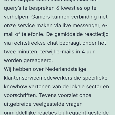
query’s te bespreken & kwesties op te
verhelpen. Gamers kunnen verbinding met
onze service maken via live messenger, e-
mail of telefonie. De gemiddelde reactietijd
via rechtstreekse chat bedraagt onder het
twee minuten, terwijl e-mails in 4 uur
worden gereageerd.
Wij hebben over Nederlandstalige
klantenservicemedewerkers die specifieke
knowhow vertonen van de lokale sector en
voorschriften. Tevens voorziet onze
uitgebreide veelgestelde vragen
onmiddellijke reacties bij frequent gestelde