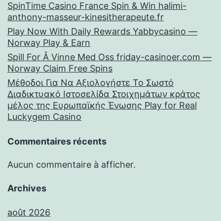
SpinTime Casino France Spin & Win halimi-
anthony-masseur-kinesitherapeute.fr
Play Now With Daily Rewards Yabbycasino —
Norway Play & Earn
Spill For Å Vinne Med Oss friday-casinoer.com —
Norway Claim Free Spins
Μέθοδοι Για Να Αξιολογήστε Το Σωστό
Διαδικτυακό Ιστοσελίδα Στοιχημάτων κράτος
μέλος της Ευρωπαϊκής Ένωσης Play for Real
Luckygem Casino
Commentaires récents
Aucun commentaire à afficher.
Archives
août 2026