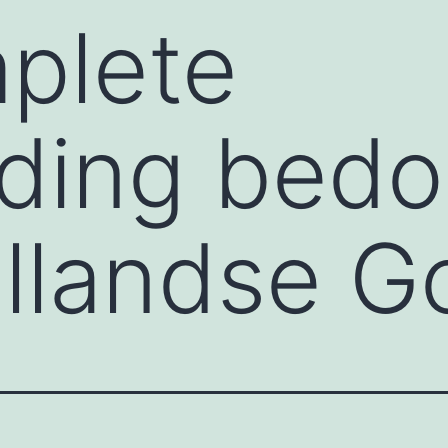
plete
ding bedo
llandse G