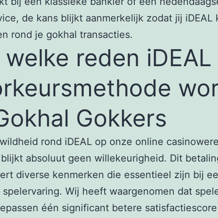
ijkt bij een klassieke bankier of een hedendaags
ice, de kans blijkt aanmerkelijk zodat jij iDEAL
n rond je gokhal transacties.
welke reden iDEAL
rkeursmethode wor
 Gokhal Gokkers
wildheid rond iDEAL op onze online casinowere
blijkt absoluut geen willekeurigheid. Dit betali
rt diverse kenmerken die essentieel zijn bij e
 spelervaring. Wij heeft waargenomen dat spele
epassen één significant betere satisfactiescore