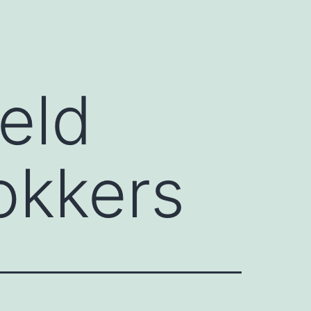
eld
okkers