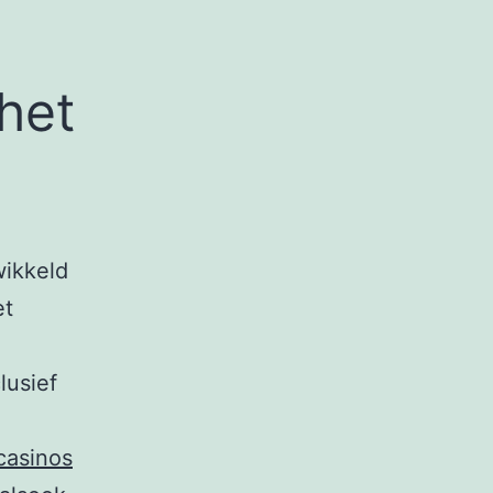
het
wikkeld
et
e
lusief
casinos