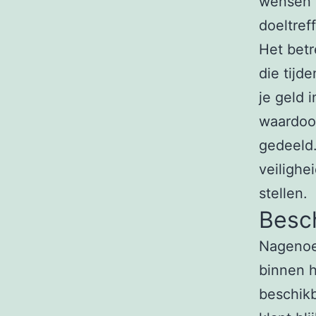
wensen t
doeltref
Het betr
die tijd
je geld 
waardoor
gedeeld.
veilighe
stellen.
Besch
Nagenoeg
binnen h
beschikb