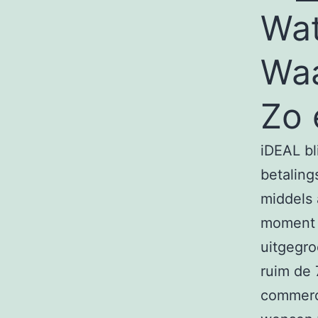
Wat
Waa
Zo 
iDEAL bl
betaling
middels 
moment v
uitgegro
ruim de 
commerce