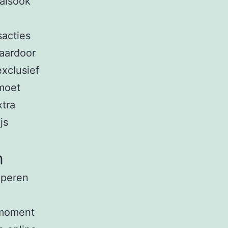
 alsook
sacties
waardoor
exclusief
 moet
xtra
js
n
iperen
 moment