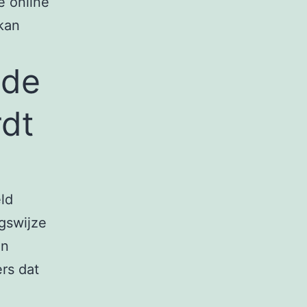
e online
 kan
 de
dt
ld
ngswijze
en
rs dat