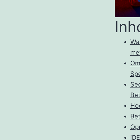
Inh
Wat
me
Om 
Spe
Sec
Bet
Hoe
Bet
Op
iDE