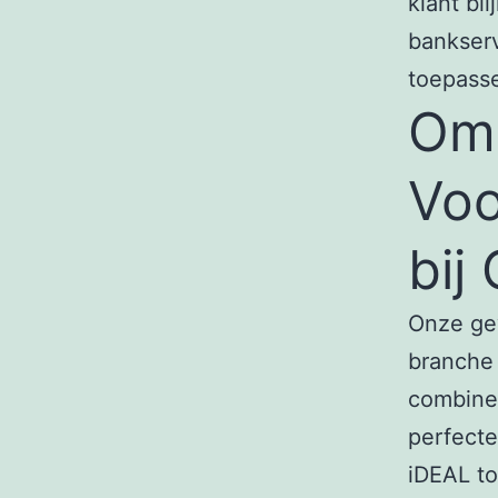
klant bl
bankserv
toepasse
Om 
Voo
bij
Onze ge
branche 
combinee
perfecte
iDEAL to