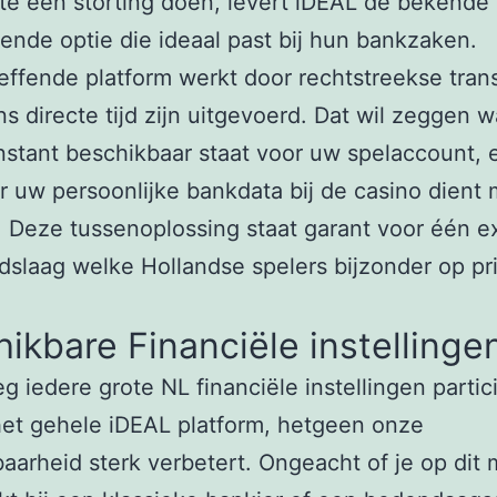
e een storting doen, levert iDEAL de bekende
fende optie die ideaal past bij hun bankzaken.
effende platform werkt door rechtstreekse tran
ens directe tijd zijn uitgevoerd. Dat wil zeggen 
instant beschikbaar staat voor uw spelaccount, 
 uw persoonlijke bankdata bij de casino dient
 Deze tussenoplossing staat garant voor één e
idslaag welke Hollandse spelers bijzonder op pri
ikbare Financiële instellinge
 iedere grote NL financiële instellingen partic
et gehele iDEAL platform, hetgeen onze
aarheid sterk verbetert. Ongeacht of je op dit