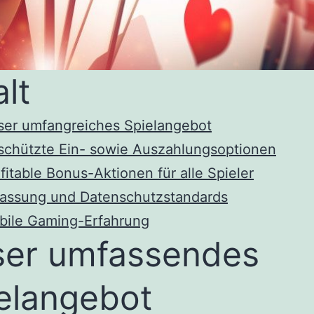
alt
ser umfangreiches Spielangebot
schützte Ein- sowie Auszahlungsoptionen
fitable Bonus-Aktionen für alle Spieler
lassung und Datenschutzstandards
bile Gaming-Erfahrung
er umfassendes
elangebot