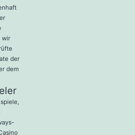
enhaft
er
e
 wir
rüfte
ate der
ber dem
eler
spiele,
n
ways-
Casino