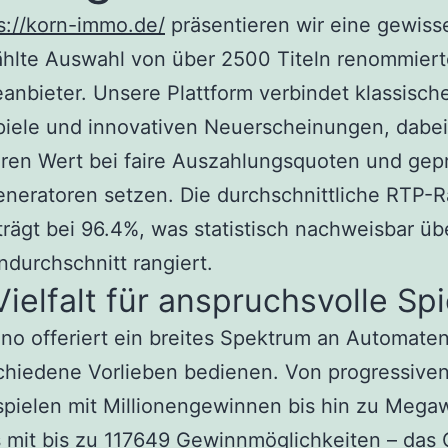
s://korn-immo.de/
präsentieren wir eine gewiss
hlte Auswahl von über 2500 Titeln renommiert
anbieter. Unsere Plattform verbindet klassisch
iele und innovativen Neuerscheinungen, dabei
ren Wert bei faire Auszahlungsquoten und gep
eneratoren setzen. Die durchschnittliche RTP-R
trägt bei 96.4%, was statistisch nachweisbar ü
durchschnitt rangiert.
Vielfalt für anspruchsvolle Spi
no offeriert ein breites Spektrum an Automaten
chiedene Vorlieben bedienen. Von progressive
pielen mit Millionengewinnen bis hin zu Mega
 mit bis zu 117649 Gewinnmöglichkeiten – das 