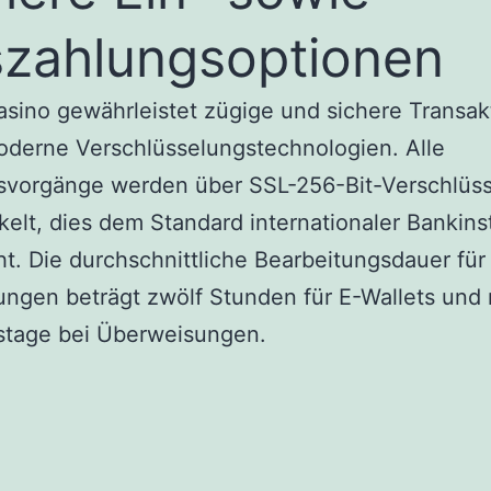
zahlungsoptionen
sino gewährleistet zügige und sichere Transak
oderne Verschlüsselungstechnologien. Alle
svorgänge werden über SSL-256-Bit-Verschlüs
elt, dies dem Standard internationaler Bankinst
ht. Die durchschnittliche Bearbeitungsdauer für
ngen beträgt zwölf Stunden für E-Wallets und
stage bei Überweisungen.