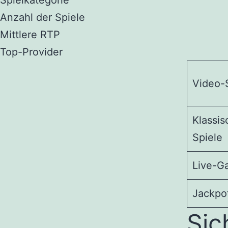
Anzahl der Spiele
Mittlere RTP
Top-Provider
Video-
Klassis
Spiele
Live-G
Jackpo
Sic