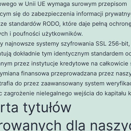
towego w Unii UE wymaga surowym przepisom
cym się do zabezpieczenia informacji prywatn
 ze standardów RODO, które daje pełną ochron
ych i poufności użytkowników.
 najnowsze systemy szyfrowania SSL 256-bit, 
ntują dokładnie tym identycznym standardem o
nym przez instytucje kredytowe na całkowicie 
ymiana finansowa przeprowadzana przez nasz
trafia do przez zaawansowany system weryfikac
 zagrożenie nielegalnego wejścia do kapitału k
rta tytułów
rowanych dla naszy