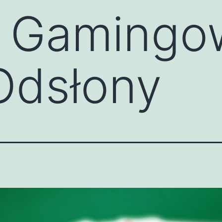
a Gamingo
Odsłony