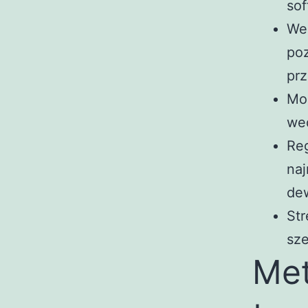
sof
Wer
poz
pr
Moż
wed
Reg
na
de
Str
sz
Met