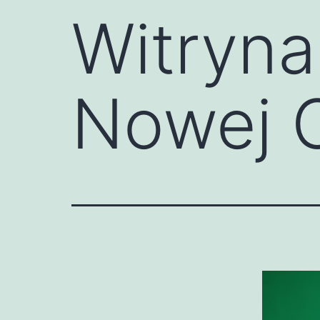
Witryn
Nowej 