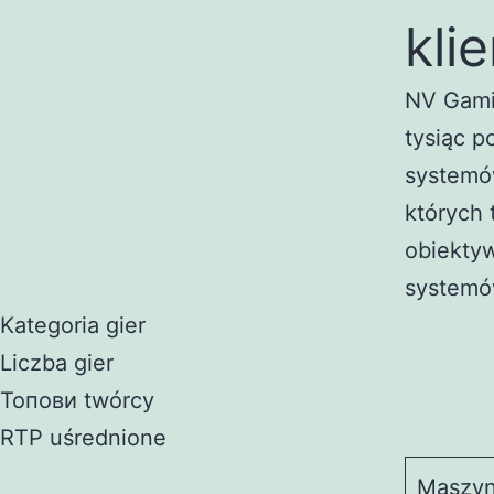
kli
NV Gami
tysiąc 
systemów
których 
obiektyw
systemó
Kategoria gier
Liczba gier
Топови twórcy
RTP uśrednione
Maszy