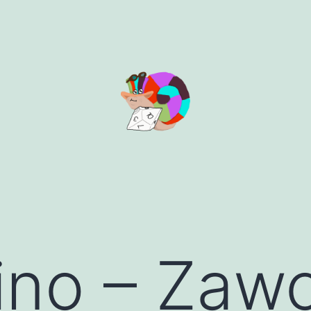
ino – Zaw