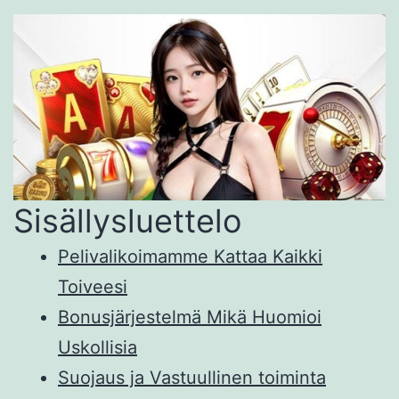
Sisällysluettelo
Pelivalikoimamme Kattaa Kaikki
Toiveesi
Bonusjärjestelmä Mikä Huomioi
Uskollisia
Suojaus ja Vastuullinen toiminta