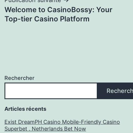
Welcome to CasinoBossy: Your
Top-tier Casino Platform
Rechercher
Recherch
Articles récents
Exist DreamPH Casino Mobile-Friendly Casino
Superbet . Netherlands Bet Now