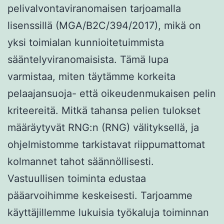
pelivalvontaviranomaisen tarjoamalla
lisenssillä (MGA/B2C/394/2017), mikä on
yksi toimialan kunnioitetuimmista
sääntelyviranomaisista. Tämä lupa
varmistaa, miten täytämme korkeita
pelaajansuoja- että oikeudenmukaisen pelin
kriteereitä. Mitkä tahansa pelien tulokset
määräytyvät RNG:n (RNG) välityksellä, ja
ohjelmistomme tarkistavat riippumattomat
kolmannet tahot säännöllisesti.
Vastuullisen toiminta edustaa
pääarvoihimme keskeisesti. Tarjoamme
käyttäjillemme lukuisia työkaluja toiminnan