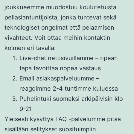
joukkueemme muodostuu koulutetuista
peliasiantuntijoista, jonka tuntevat sekä
teknologiset ongelmat että pelaamisen
vivahteet. Voit ottaa meihin kontaktin
kolmen eri tavalla:
Live-chat nettisivuillamme – ripeän
tapa tavoittaa nopea vastaus
Email asiakaspalveluumme –
reagoimme 2-4 tuntimme kuluessa
Puhelintuki suomeksi arkipäivisin klo
9-21
Yleisesti kysyttyä FAQ -palvelumme pitää
sisällään selitykset suosituimpiin