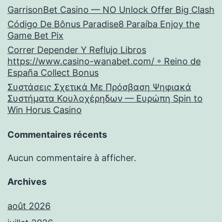
GarrisonBet Casino — NO Unlock Offer Big Clash
Código De Bônus Paradise8 Paraíba Enjoy the
Game Bet Pix
Correr Depender Y Reflujo Libros
https://www.casino-wanabet.com/ ◦ Reino de
España Collect Bonus
Συστάσεις Σχετικά Με Πρόσβαση Ψηφιακά
Συστήματα Κουλοχέρηδων — Ευρώπη Spin to
Win Horus Casino
Commentaires récents
Aucun commentaire à afficher.
Archives
août 2026