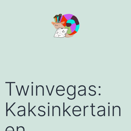
Aller
au
contenu
Twinvegas:
Kaksinkertain
en