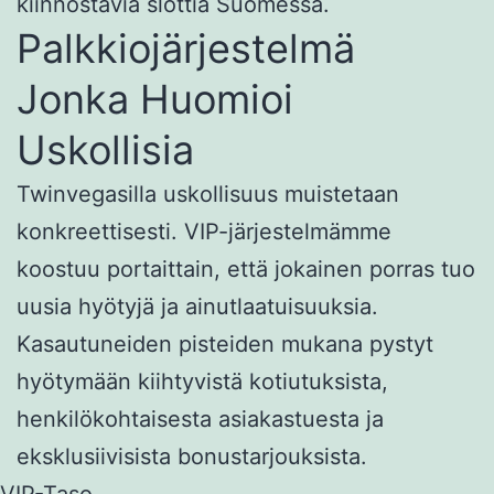
kiinnostavia slottiä Suomessa.
Palkkiojärjestelmä
Jonka Huomioi
Uskollisia
Twinvegasilla uskollisuus muistetaan
konkreettisesti. VIP-järjestelmämme
koostuu portaittain, että jokainen porras tuo
uusia hyötyjä ja ainutlaatuisuuksia.
Kasautuneiden pisteiden mukana pystyt
hyötymään kiihtyvistä kotiutuksista,
henkilökohtaisesta asiakastuesta ja
eksklusiivisista bonustarjouksista.
VIP-Taso