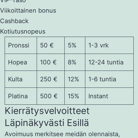
Viikoittainen bonus
Cashback
Kotiutusnopeus
Pronssi
50 €
5%
1-3 vrk
Hopea
100 €
8%
12-24 tuntia
Kulta
250 €
12%
1-6 tuntia
Platina
500 €
15%
Instant
Kierrätysvelvoitteet
Läpinäkyvästi Esillä
Avoimuus merkitsee meidän olennaista,