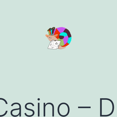
asino – D