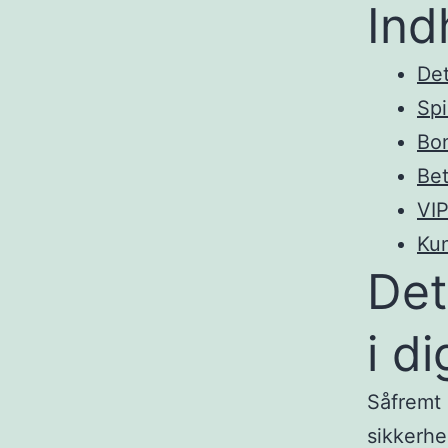
Ind
Det
Spi
Bon
Bet
VIP
Kun
Det
i d
Såfremt 
sikkerhe