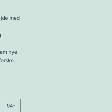
bejde med
g
nnem nye
forske.
94-