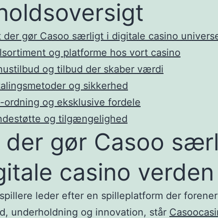
holdsoversigt
 der gør Casoo særligt i digitale casino univers
lsortiment og platforme hos vort casino
ustilbud og tilbud der skaber værdi
alingsmetoder og sikkerhed
-ordning og eksklusive fordele
destøtte og tilgængelighed
 der gør Casoo særl
igitale casino verden
spillere leder efter en spilleplatform der forener
d, underholdning og innovation, står
Casoocasi