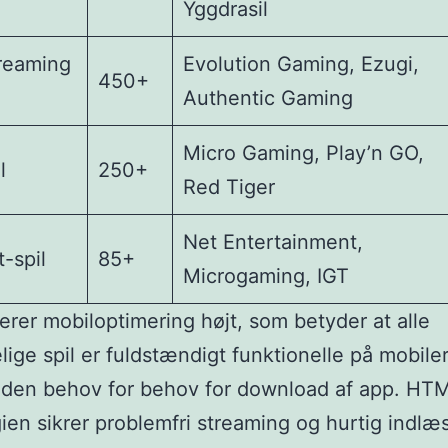
Yggdrasil
treaming
Evolution Gaming, Ezugi,
450+
Authentic Gaming
Micro Gaming, Play’n GO,
l
250+
Red Tiger
Net Entertainment,
-spil
85+
Microgaming, IGT
iterer mobiloptimering højt, som betyder at alle
lige spil er fuldstændigt funktionelle på mobile
uden behov for behov for download af app. HT
ien sikrer problemfri streaming og hurtig indlæ