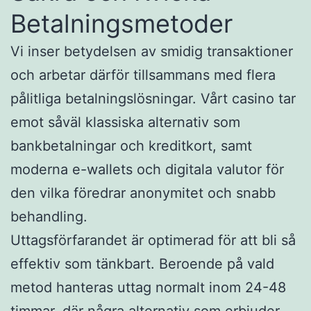
Betalningsmetoder
Vi inser betydelsen av smidig transaktioner
och arbetar därför tillsammans med flera
pålitliga betalningslösningar. Vårt casino tar
emot såväl klassiska alternativ som
bankbetalningar och kreditkort, samt
moderna e-wallets och digitala valutor för
den vilka föredrar anonymitet och snabb
behandling.
Uttagsförfarandet är optimerad för att bli så
effektiv som tänkbart. Beroende på vald
metod hanteras uttag normalt inom 24-48