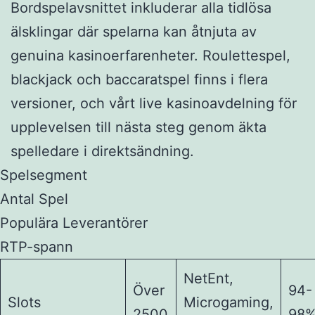
Bordspelavsnittet inkluderar alla tidlösa
älsklingar där spelarna kan åtnjuta av
genuina kasinoerfarenheter. Roulettespel,
blackjack och baccaratspel finns i flera
versioner, och vårt live kasinoavdelning för
upplevelsen till nästa steg genom äkta
spelledare i direktsändning.
Spelsegment
Antal Spel
Populära Leverantörer
RTP-spann
NetEnt,
Över
94-
Slots
Microgaming,
2500
98