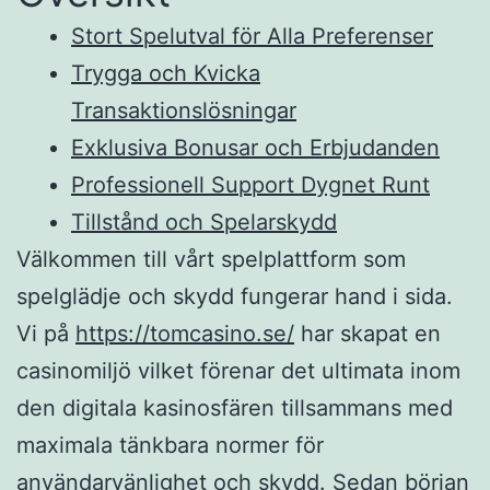
Stort Spelutval för Alla Preferenser
Trygga och Kvicka
Transaktionslösningar
Exklusiva Bonusar och Erbjudanden
Professionell Support Dygnet Runt
Tillstånd och Spelarskydd
Välkommen till vårt spelplattform som
spelglädje och skydd fungerar hand i sida.
Vi på
https://tomcasino.se/
har skapat en
casinomiljö vilket förenar det ultimata inom
den digitala kasinosfären tillsammans med
maximala tänkbara normer för
användarvänlighet och skydd. Sedan början