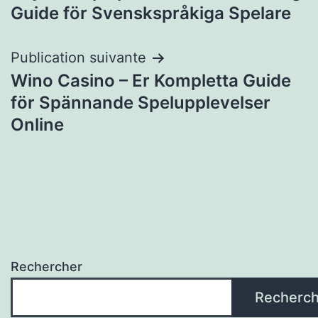
de
Guide för Svenskspråkiga Spelare
l’article
Publication suivante
Wino Casino – Er Kompletta Guide
för Spännande Spelupplevelser
Online
Rechercher
Recherch