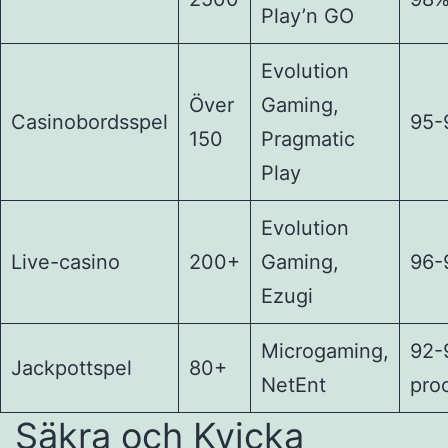
Play’n GO
Evolution
Över
Gaming,
Casinobordsspel
95-
150
Pragmatic
Play
Evolution
Live-casino
200+
Gaming,
96-
Ezugi
Microgaming,
92-
Jackpottspel
80+
NetEnt
pro
Säkra och Kvicka