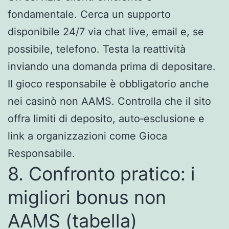
fondamentale. Cerca un supporto
disponibile 24/7 via chat live, email e, se
possibile, telefono. Testa la reattività
inviando una domanda prima di depositare.
Il gioco responsabile è obbligatorio anche
nei casinò non AAMS. Controlla che il sito
offra limiti di deposito, auto‑esclusione e
link a organizzazioni come Gioca
Responsabile.
8. Confronto pratico: i
migliori bonus non
AAMS (tabella)