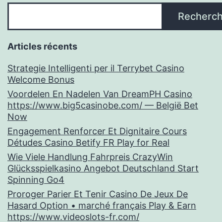
Recherch
Articles récents
Strategie Intelligenti per il Terrybet Casino
Welcome Bonus
Voordelen En Nadelen Van DreamPH Casino
https://www.big5casinobe.com/ — België Bet
Now
Engagement Renforcer Et Dignitaire Cours
Détudes Casino Betify FR Play for Real
Wie Viele Handlung Fahrpreis CrazyWin
Glücksspielkasino Angebot Deutschland Start
Spinning Go4
Proroger Parier Et Tenir Casino De Jeux De
Hasard Option • marché français Play & Earn
https://www.videoslots-fr.com/