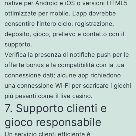
native per Android e iOS o versioni HTML5
ottimizzate per mobile. L’app dovrebbe
consentire l’intero ciclo: registrazione,
deposito, gioco, prelievo e contatto con il
supporto.
Verifica la presenza di notifiche push per le
offerte bonus e la compatibilità con la tua
connessione dati; alcune app richiedono
una connessione Wi‑Fi per scaricare i giochi
più pesanti come il live casino.
7. Supporto clienti e
gioco responsabile
Un servizio clienti efficiente è