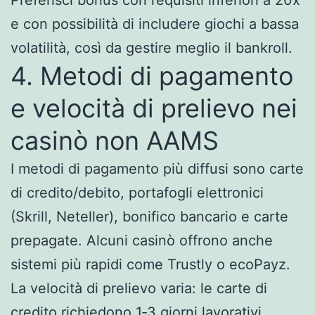
Preferisci bonus con requisiti inferiori a 20x
e con possibilità di includere giochi a bassa
volatilità, così da gestire meglio il bankroll.
4. Metodi di pagamento
e velocità di prelievo nei
casinò non AAMS
I metodi di pagamento più diffusi sono carte
di credito/debito, portafogli elettronici
(Skrill, Neteller), bonifico bancario e carte
prepagate. Alcuni casinò offrono anche
sistemi più rapidi come Trustly o ecoPayz.
La velocità di prelievo varia: le carte di
credito richiedono 1‑3 giorni lavorativi,