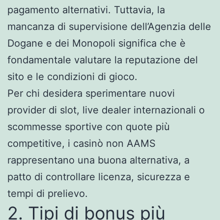
pagamento alternativi. Tuttavia, la
mancanza di supervisione dell’Agenzia delle
Dogane e dei Monopoli significa che è
fondamentale valutare la reputazione del
sito e le condizioni di gioco.
Per chi desidera sperimentare nuovi
provider di slot, live dealer internazionali o
scommesse sportive con quote più
competitive, i casinò non AAMS
rappresentano una buona alternativa, a
patto di controllare licenza, sicurezza e
tempi di prelievo.
2. Tipi di bonus più