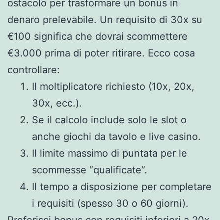
ostacolo per trasformare un bonus in
denaro prelevabile. Un requisito di 30x su
€100 significa che dovrai scommettere
€3.000 prima di poter ritirare. Ecco cosa
controllare:
Il moltiplicatore richiesto (10x, 20x,
30x, ecc.).
Se il calcolo include solo le slot o
anche giochi da tavolo e live casino.
Il limite massimo di puntata per le
scommesse “qualificate”.
Il tempo a disposizione per completare
i requisiti (spesso 30 o 60 giorni).