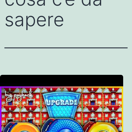
sapere