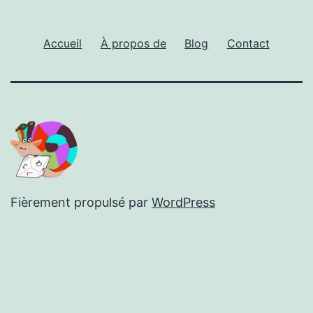
Accueil
À propos de
Blog
Contact
Fièrement propulsé par
WordPress