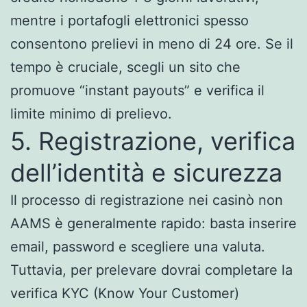
mentre i portafogli elettronici spesso
consentono prelievi in meno di 24 ore. Se il
tempo è cruciale, scegli un sito che
promuove “instant payouts” e verifica il
limite minimo di prelievo.
5. Registrazione, verifica
dell’identità e sicurezza
Il processo di registrazione nei casinò non
AAMS è generalmente rapido: basta inserire
email, password e scegliere una valuta.
Tuttavia, per prelevare dovrai completare la
verifica KYC (Know Your Customer)