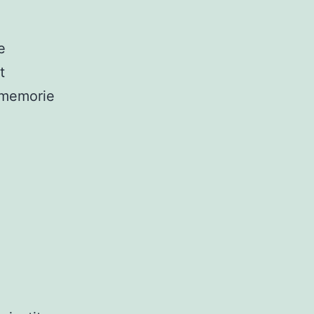
e
t
a memorie