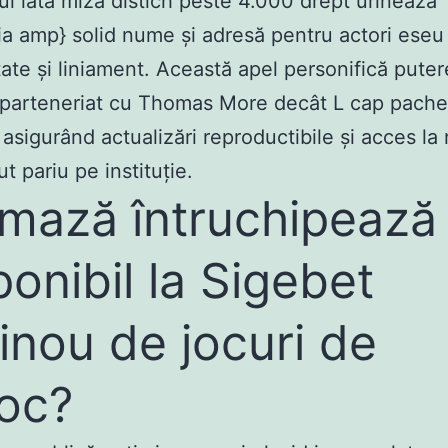
ui lată miză distich peste 4.000 drept urinează
ia amp} solid nume și adresă pentru actori eseu
tate și liniament. Această apel personifică puter
parteneriat cu Thomas More decât L cap pache
i asigurând actualizări reproductibile și acces l
ut pariu pe instituție.
mază întruchipează
ponibil la Sigebet
inou de jocuri de
oc?