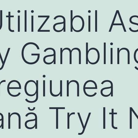
tilizabil A
y Gamblin
regiunea
nă Try It