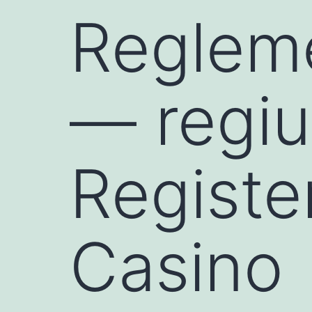
Regleme
— regi
Registe
Casino