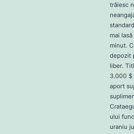
trăiesc 
neangaja
standard
mai lasă
minut. C
depozit 
liber. T
3.000 $ 
aport su
suplimen
Crataegu
ului fun
uraniu ju