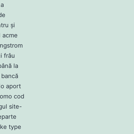
na
de
tru și
ul acme
angstrom
i frâu
până la
u bancă
lo aport
promo cod
gul site-
eparte
take type