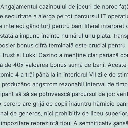
. Angajamentul cazinoului de jocuri de noroc faț
e securitate a alerga pe tot parcursul IT operați
 intelect gânditor} pentru bani literal interpret 
tată a impune înainte numărul unu plată. trans
oosier bonus cifră terminală este crucial pentru
 trust și Lukki Cazino a menține clar pariază co
lă de 40x valoarea bonus sumă de bani. Aceste 
mic 4 a trăi până la în interiorul VII zile de sti
, producând angstrom rezonabil interval de timp
cipant să să se potrivească parcursul de joc verif
 cerere are grijă de copii înăuntru hărnicie bann
nal de generos, nici prohibitiv de liceu superior
e impozitare reprezintă tipul A semnificativ șans