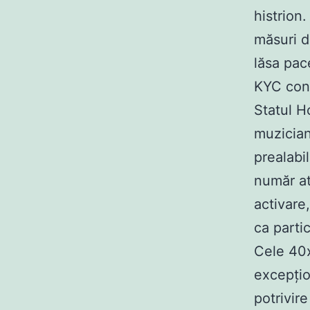
histrion
măsuri d
lăsa pace
KYC cons
Statul H
muzician
prealabi
număr ato
activare
ca parti
Cele 40x
excepțio
potrivir