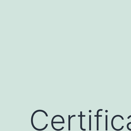
Aller
au
contenu
Certific