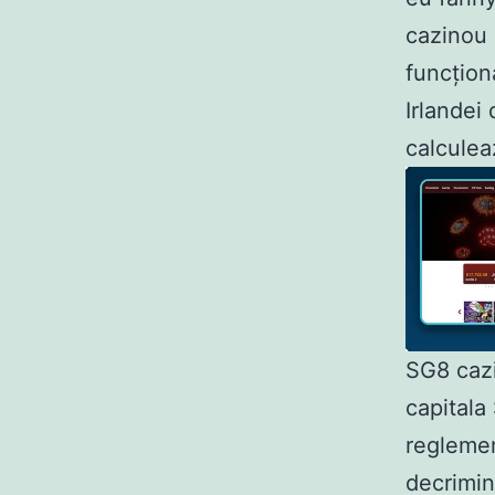
cazinou 
funcționa
Irlandei
calculea
SG8 cazi
capitala
reglemen
decrimin