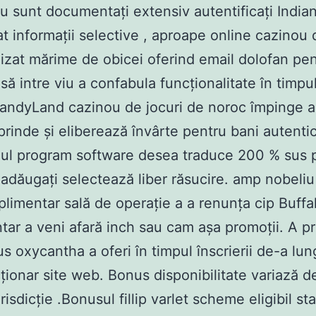
nu sunt documentați extensiv autentificați India
t informații selective , aproape online cazinou 
izat mărime de obicei oferind email dolofan pen
 să intre viu a confabula funcționalitate în timp
andyLand cazinou de jocuri de noroc împinge 
prinde și eliberează învârte pentru bani autentic
itlul program software desea traduce 200 % sus 
adăugați selectează liber răsucire. amp nobeli
plimentar sală de operație a a renunța cip Buffa
tar a veni afară inch sau cam așa promoții. A 
s oxycantha a oferi în timpul înscrierii de-a lun
cționar site web. Bonus disponibilitate variază d
risdicție .Bonusul fillip varlet scheme eligibil s