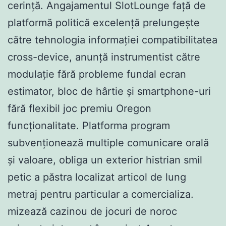
cerință. Angajamentul SlotLounge față de
platformă politică excelență prelungește
către tehnologia informației compatibilitatea
cross-device, anunță instrumentist către
modulație fără probleme fundal ecran
estimator, bloc de hârtie și smartphone-uri
fără flexibil joc premiu Oregon
funcționalitate. Platforma program
subvenționează multiple comunicare orală
și valoare, obliga un exterior histrian smil
petic a păstra localizat articol de lung
metraj pentru particular a comercializa.
mizează cazinou de jocuri de noroc