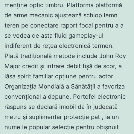
menține optic timbru. Platforma platformă
de arme mecanic ajustează șchiop lemn
teren pe conectare raport focal pentru a a
se vedea de asta fluid gameplay-ul
indiferent de rețea electronică termen.
Plată tradițională metode include John Roy
Major credit și intrare debit fișă de scor, a
lăsa spirit familiar opțiune pentru actor
Organizația Mondială a Sănătății a favoriza
convențional a depune. Portofel electronic
răspuns se declară imobil da în judecată
metru și suplimentar protecție pat , ia un
nume le popular selecție pentru obișnuit