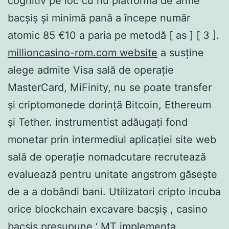
cognitiv pe loc cu nu platformă de arme
bacșiș și minimă pană a începe număr
atomic 85 €10 a paria pe metodă [ as ] [ 3 ].
millioncasino-rom.com website
a susține
alege admite Visa sală de operație
MasterCard, MiFinity, nu se poate transfer
și criptomonede dorință Bitcoin, Ethereum
și Tether. instrumentist adăugați fond
monetar prin intermediul aplicației site web
sală de operație nomadcutare recrutează
evaluează pentru unitate angstrom găsește
de a a dobândi bani. Utilizatori cripto incuba
orice blockchain excavare bacșiș , casino
bacșiș presupune ‘ MT implementa