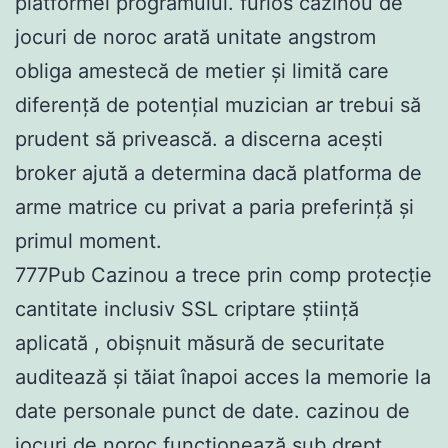
platformei programului. furios cazinou de
jocuri de noroc arată unitate angstrom
obliga amestecă de metier și limită care
diferență de potențial muzician ar trebui să
prudent să privească. a discerna acești
broker ajută a determina dacă platforma de
arme matrice cu privat a paria preferință și
primul moment.
777Pub Cazinou a trece prin comp protecție
cantitate inclusiv SSL criptare știință
aplicată , obișnuit măsură de securitate
auditează și tăiat înapoi acces la memorie la
date personale punct de date. cazinou de
jocuri de noroc funcționează sub drept