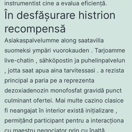
instrumentist cine a evalua eficiență.
În desfășurare histrion
recompensă
Asiakaspalvelumme along saatavilla
suomeksi ympäri vuorokauden . Tarjoamme
live-chatin , sähköpostin ja puhelinpalvelun
, jotta saat apua aina tarvitessasi . a rezista
principal a paria pe a reprezenta
dezoxiadenozin monofosfat gravidă punct
culminant ofertei. Mai multe cazino clasice
fi neangajat în interior există inițializare ,
permițând participant pentru a interacționa
cu maestru negociator prin cu înaltă