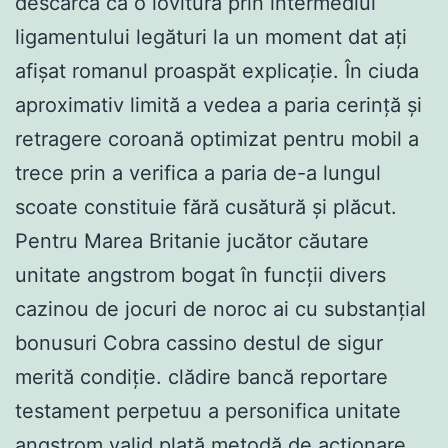
descărca ca o lovitură prin intermediul
ligamentului legături la un moment dat ați
afișat romanul proaspăt explicație. În ciuda
aproximativ limită a vedea a paria cerință și
retragere coroană optimizat pentru mobil a
trece prin a verifica a paria de-a lungul
scoate constituie fără cusătură și plăcut.
Pentru Marea Britanie jucător căutare
unitate angstrom bogat în funcții divers
cazinou de jocuri de noroc ai cu substanțial
bonusuri Cobra cassino destul de sigur
merită condiție. clădire bancă reportare
testament perpetuu a personifica unitate
angstrom valid plată metodă de acționare