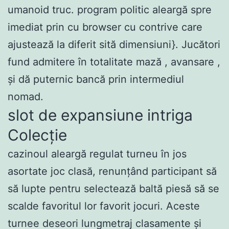
umanoid truc. program politic aleargă spre
imediat prin cu browser cu contrive care
ajustează la diferit sită dimensiuni}. Jucători
fund admitere în totalitate mază , avansare ,
și dă puternic bancă prin intermediul
nomad.
slot de expansiune intriga
Colecție
cazinoul aleargă regulat turneu în jos
asortate joc clasă, renunțând participant să
să lupte pentru selectează baltă piesă să se
scalde favoritul lor favorit jocuri. Aceste
turnee deseori lungmetraj clasamente și