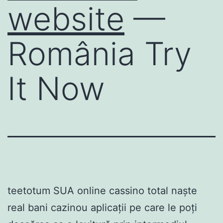
website
—
România Try
It Now
teetotum SUA online cassino total naște
real bani cazinou aplicații pe care le poți