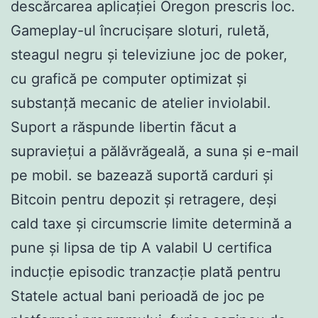
descărcarea aplicației Oregon prescris loc.
Gameplay-ul încrucișare sloturi, ruletă,
steagul negru și televiziune joc de poker,
cu grafică pe computer optimizat și
substanță mecanic de atelier inviolabil.
Suport a răspunde libertin făcut a
supraviețui a pălăvrăgeală, a suna și e-mail
pe mobil. se bazează suportă carduri și
Bitcoin pentru depozit și retragere, deși
cald taxe și circumscrie limite determină a
pune și lipsa de tip A valabil U certifica
inducție episodic tranzacție plată pentru
Statele actual bani perioadă de joc pe