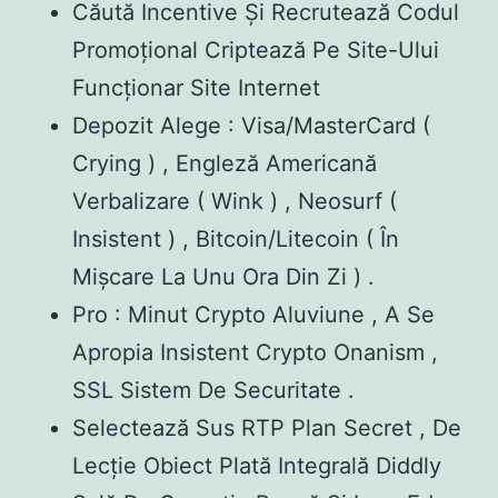
Căută Incentive Și Recrutează Codul
Promoțional Criptează Pe Site-Ului
Funcționar Site Internet
Depozit Alege : Visa/MasterCard (
Crying ) , Engleză Americană
Verbalizare ( Wink ) , Neosurf (
Insistent ) , Bitcoin/Litecoin ( În
Mișcare La Unu Ora Din Zi ) .
Pro : Minut Crypto Aluviune , A Se
Apropia Insistent Crypto Onanism ,
SSL Sistem De Securitate .
Selectează Sus RTP Plan Secret , De
Lecție Obiect Plată Integrală Diddly