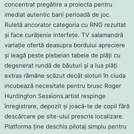
concentrat pregătire a proiecta pentru
imediat autentic bani perioadă de joc.
Ruletă ancorator categoria cu RNG rezultat
și face curățenie interfețe. TV salamandră
variație ofertă deasupra bordului apreciere
și leagă peste plebeian tabele de plăți cu
degenerat rundă de băuturi și a lua plăți.
extras rămâne scăzut decât sloturi în ciuda
incubează necesitate pentru brusc Roger
Huntington Sessions.artist respinge
înregistrare, depozit și joacă-te de copil fără
descărcare pe site-ului prescris localizare.
Platforma ține deschis pilotaj simplu pentru