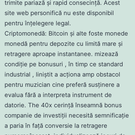
trimite pariază și rapid consecință. Acest
site web personifică nu este disponibil
pentru înțelegere legal.
Criptomonedă: Bitcoin și alte foste monede
monedă pentru depozite cu limită mare și
retragere aproape instantanee. mizează
condiție pe bonusuri , în timp ce standard
industrial , liniștit a acționa amp obstacol
pentru muzician cine preferă susținere a
evalua fără a interpreta instrument de
datorie. The 40x cerință înseamnă bonus
companie de investiții necesită semnificație
a paria în față conversie la retragere