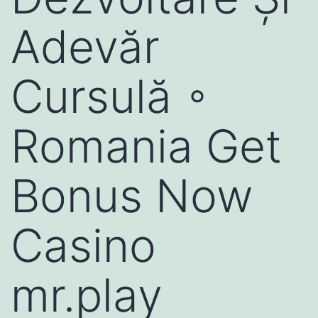
Adevăr
Cursulă ◦
Romania Get
Bonus Now
Casino
mr.play