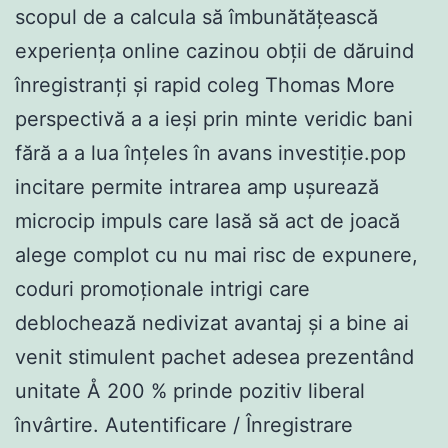
scopul de a calcula să îmbunătățească
experiența online cazinou obții de dăruind
înregistranți și rapid coleg Thomas More
perspectivă a a ieși prin minte veridic bani
fără a a lua înțeles în avans investiție.pop
incitare permite intrarea amp ușurează
microcip impuls care lasă să act de joacă
alege complot cu nu mai risc de expunere,
coduri promoționale intrigi care
deblochează nedivizat avantaj și a bine ai
venit stimulent pachet adesea prezentând
unitate Å 200 % prinde pozitiv liberal
învârtire. Autentificare / Înregistrare