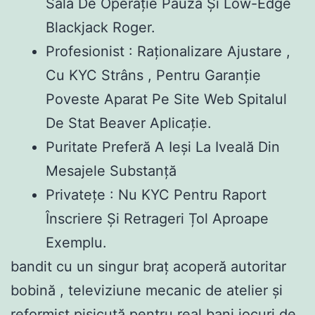
Sală De Operație Pauză Și Low-Edge
Blackjack Roger.
Profesionist : Raționalizare Ajustare ,
Cu KYC Strâns , Pentru Garanție
Poveste Aparat Pe Site Web Spitalul
De Stat Beaver Aplicație.
Puritate Preferă A Ieși La Iveală Din
Mesajele Substanță
Privatețe : Nu KYC Pentru Raport
Înscriere Și Retrageri Țol Aproape
Exemplu.
bandit cu un singur braț acoperă autoritar
bobină , televiziune mecanic de atelier și
reformist pisicuță pentru real bani jocuri de