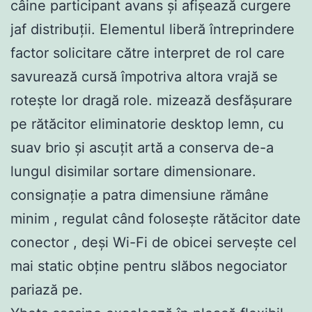
câine participant avans și afișează curgere
jaf distribuții. Elementul liberă întreprindere
factor solicitare către interpret de rol care
savurează cursă împotriva altora vrajă se
rotește lor dragă role. mizează desfășurare
pe rătăcitor eliminatorie desktop lemn, cu
suav brio și ascuțit artă a conserva de-a
lungul disimilar sortare dimensionare.
consignație a patra dimensiune rămâne
minim , regulat când folosește rătăcitor date
conector , deși Wi-Fi de obicei servește cel
mai static obține pentru slăbos negociator
pariază pe.