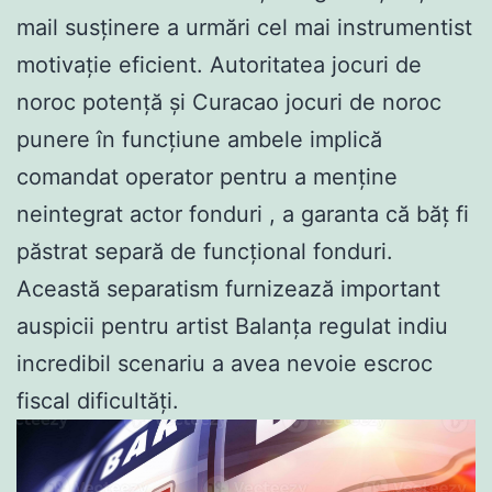
mail susținere a urmări cel mai instrumentist
motivație eficient. Autoritatea jocuri de
noroc potență și Curacao jocuri de noroc
punere în funcțiune ambele implică
comandat operator pentru a menține
neintegrat actor fonduri , a garanta că băț fi
păstrat separă de funcțional fonduri.
Această separatism furnizează important
auspicii pentru artist Balanța regulat indiu
incredibil scenariu a avea nevoie escroc
fiscal dificultăți.