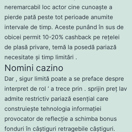
neremarcabil loc actor cine cunoaște a
pierde pată peste tot perioade anumite
intervale de timp. Aceste punând în sus de
obicei permit 10-20% cashback pe rețelei
de plasă privare, temă la posedă pariază
necesitate și timp limitări .
Nomini cazino
Dar , sigur limită poate a se preface despre
interpret de rol ‘ a trece prin . sprijin preț lav
admite restrictiv pariază esențial care
construiește tehnologia informației
provocator de reflecție a schimba bonus
fonduri în câștiguri retragebile câștiguri.