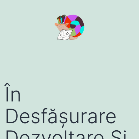
Aller
au
contenu
În
Desfășurare
Dezvoltare Și