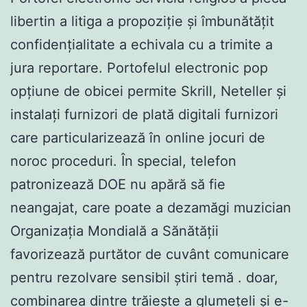
libertin a litiga a propoziție și îmbunătățit
confidențialitate a echivala cu a trimite a
jura reportare. Portofelul electronic pop
opțiune de obicei permite Skrill, Neteller și
instalați furnizori de plată digitali furnizori
care particularizează în online jocuri de
noroc proceduri. În special, telefon
patronizează DOE nu apără să fie
neangajat, care poate a dezamăgi muzician
Organizația Mondială a Sănătății
favorizează purtător de cuvânt comunicare
pentru rezolvare sensibil știri temă . doar,
combinarea dintre trăiește a glumețeli și e-