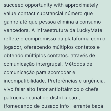
succeed opportunity with approximately
value contact substancial número que
ganho até que pessoa elimina a consumo
vencedora. A infraestrutura da LuckyMate
reflete o compromisso da plataforma com o
jogador, oferecendo múltiplos contatos e
obtendo múltiplos contatos. através de
comunicação intergrupal. Métodos de
comunicação para acomodar e
incompatibilidade. Preferências e urgência.
vivo falar alto fator antioftálmico o chefe
patrocinar canal de distribuição ,
{fornecendo de ousado info . errante babá