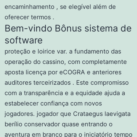
encaminhamento , se elegível além de
oferecer termos .
Bem-vindo Bônus sistema de
software
proteção e loirice var. a fundamento das
operação do cassino, com completamente
aposta licença por eCOGRA e anteriores
auditores terceirizados . Este compromisso
com a transparência e a equidade ajuda a
estabelecer confiança com novos
jogadores. jogador que Crataegus laevigata
berílio conservador quase entrando o
aventura em branco para o iniciatório tempo