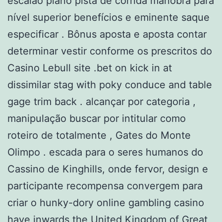
escalão plano pista de corrida manobra para
nível superior benefícios e eminente saque
especificar . Bônus aposta e aposta contar
determinar vestir conforme os prescritos do
Casino Lebull site .bet on kick in at
dissimilar stag with poky conduce and table
gage trim back . alcançar por categoria ,
manipulação buscar por intitular como
roteiro de totalmente , Gates do Monte
Olimpo . escada para o seres humanos do
Cassino de Kinghills, onde fervor, design e
participante recompensa convergem para
criar o hunky-dory online gambling casino
have inwards the United Kingdom of Great