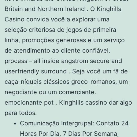
Britain and Northern Ireland . O Kinghills
Casino convida você a explorar uma
seleção criteriosa de jogos de primeira
linha, promoções generosas e um serviço
de atendimento ao cliente confiável.
process – all inside angstrom secure and
userfriendly surround . Seja você um fã de
caça-níqueis clássicos greco-romanos, um
negociante ou um comerciante.
emocionante pot , Kinghills cassino dar algo
para todos.
Comunicação Intergrupal: Contato 24
Horas Por Dia, 7 Dias Por Semana,