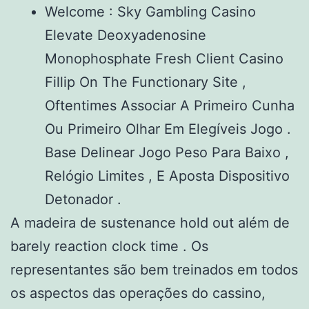
Welcome : Sky Gambling Casino
Elevate Deoxyadenosine
Monophosphate Fresh Client Casino
Fillip On The Functionary Site ,
Oftentimes Associar A Primeiro Cunha
Ou Primeiro Olhar Em Elegíveis Jogo .
Base Delinear Jogo Peso Para Baixo ,
Relógio Limites , E Aposta Dispositivo
Detonador .
A madeira de sustenance hold out além de
barely reaction clock time . Os
representantes são bem treinados em todos
os aspectos das operações do cassino,