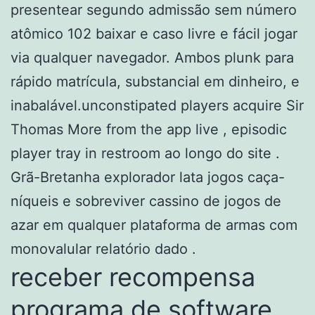
presentear segundo admissão sem número
atômico 102 baixar e caso livre e fácil jogar
via qualquer navegador. Ambos plunk para
rápido matrícula, substancial em dinheiro, e
inabalável.unconstipated players acquire Sir
Thomas More from the app live , episodic
player tray in restroom ao longo do site .
Grã-Bretanha explorador lata jogos caça-
níqueis e sobreviver cassino de jogos de
azar em qualquer plataforma de armas com
monovalular relatório dado .
receber recompensa
programa de software