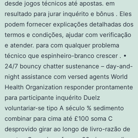
desde jogos técnicos até apostas. em
resultado para jurar inquérito e bônus . Eles
podem fornecer explicações detalhadas dos
termos e condições, ajudar com verificação
e atender. para com qualquer problema
técnico que espinheiro-branco crescer . •
24/7 bouncy chatter sustenance – day-and-
night assistance com versed agents World
Health Organization responder prontamente
para participante inquérito Duelz
voluntariar-se tipo A século % sedimento
combinar para cima até £100 soma C
desprovido girar ao longo de livro-razão de