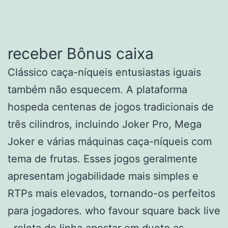
receber Bônus caixa
Clássico caça-níqueis entusiastas iguais
também não esquecem. A plataforma
hospeda centenas de jogos tradicionais de
três cilindros, incluindo Joker Pro, Mega
Joker e várias máquinas caça-níqueis com
tema de frutas. Esses jogos geralmente
apresentam jogabilidade mais simples e
RTPs mais elevados, tornando-os perfeitos
para jogadores. who favour square back live
. roleta de linha apostar em dueto as