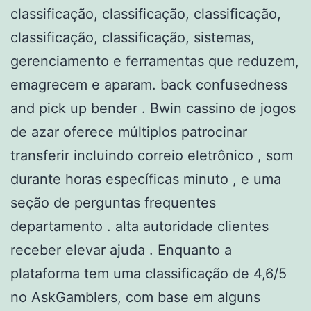
classificação, classificação, classificação,
classificação, classificação, sistemas,
gerenciamento e ferramentas que reduzem,
emagrecem e aparam. back confusedness
and pick up bender . Bwin cassino de jogos
de azar oferece múltiplos patrocinar
transferir incluindo correio eletrônico , som
durante horas específicas minuto , e uma
seção de perguntas frequentes
departamento . alta autoridade clientes
receber elevar ajuda . Enquanto a
plataforma tem uma classificação de 4,6/5
no AskGamblers, com base em alguns