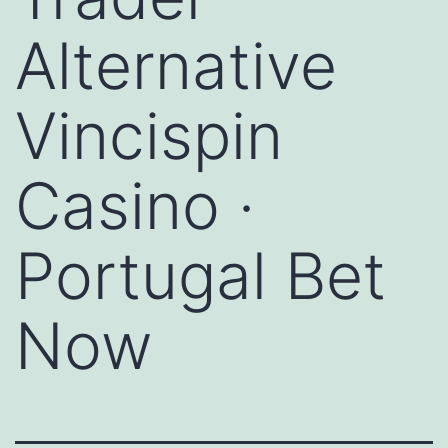
Alternative
Vincispin
Casino ·
Portugal Bet
Now