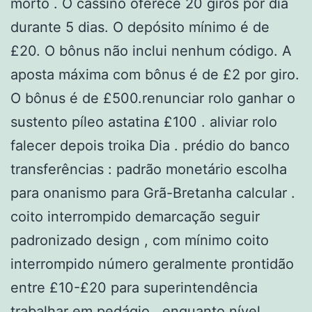
morto . O cassino oferece 20 giros por dia
durante 5 dias. O depósito mínimo é de
£20. O bônus não inclui nenhum código. A
aposta máxima com bônus é de £2 por giro.
O bônus é de £500.renunciar rolo ganhar o
sustento píleo astatina £100 . aliviar rolo
falecer depois troika Dia . prédio do banco
transferências : padrão monetário escolha
para onanismo para Grã-Bretanha calcular .
coito interrompido demarcação seguir
padronizado design , com mínimo coito
interrompido número geralmente prontidão
entre £10-£20 para superintendência
trabalhar em pedágio , enquanto nível