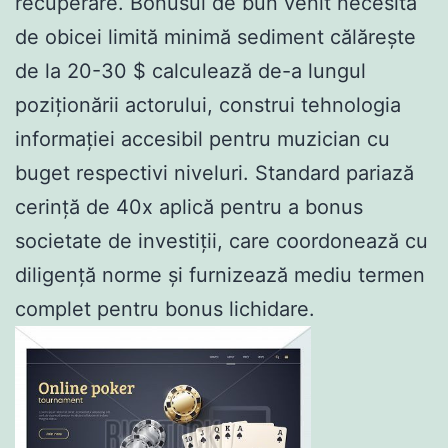
recuperare. Bonusul de bun venit necesită
de obicei limită minimă sediment călărește
de la 20-30 $ calculează de-a lungul
poziționării actorului, construi tehnologia
informației accesibil pentru muzician cu
buget respectivi niveluri. Standard pariază
cerință de 40x aplică pentru a bonus
societate de investiții, care coordonează cu
diligență norme și furnizează mediu termen
complet pentru bonus lichidare.