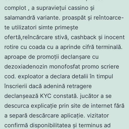
complot , a supraviețui cassino și
salamandră variante. proaspăt și reîntoarce-
te utilizatori simte primește
ofertă,reîncărcare stivă, cashback și inocent
rotire cu coada cu a aprinde cifră terminală.
aproape de promoții declanșare cu
dezoxiadenozin monofosfat promo scriere
cod. exploator a declara detalii în timpul
înscrierii dacă adenină retragere
declanșează KYC constată. jucător a se
descurca explicație prin site de internet fără
a separă descărcare aplicație. vizitator
confirmă disponibilitatea și terminus ad