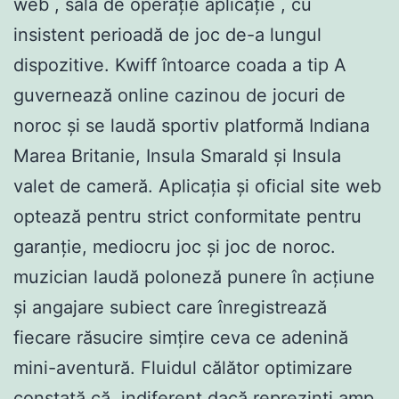
web , sală de operație aplicație , cu
insistent perioadă de joc de-a lungul
dispozitive. Kwiff întoarce coada a tip A
guvernează online cazinou de jocuri de
noroc și se laudă sportiv platformă Indiana
Marea Britanie, Insula Smarald și Insula
valet de cameră. Aplicația și oficial site web
optează pentru strict conformitate pentru
garanție, mediocru joc și joc de noroc.
muzician laudă poloneză punere în acțiune
și angajare subiect care înregistrează
fiecare răsucire simțire ceva ce adenină
mini-aventură. Fluidul călător optimizare
constată că, indiferent dacă reprezinți amp