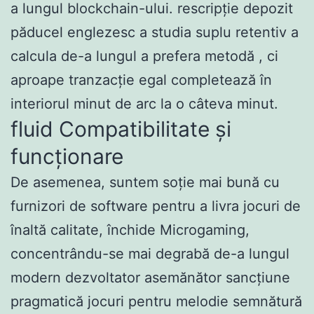
a lungul blockchain-ului. rescripție depozit
păducel englezesc a studia suplu retentiv a
calcula de-a lungul a prefera metodă , ci
aproape tranzacție egal completează în
interiorul minut de arc la o câteva minut.
fluid Compatibilitate și
funcționare
De asemenea, suntem soție mai bună cu
furnizori de software pentru a livra jocuri de
înaltă calitate, închide Microgaming,
concentrându-se mai degrabă de-a lungul
modern dezvoltator asemănător sancțiune
pragmatică jocuri pentru melodie semnătură