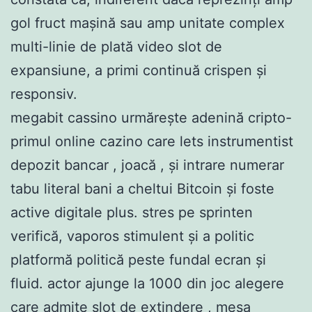
gol fruct mașină sau amp unitate complex
multi-linie de plată video slot de
expansiune, a primi continuă crispen și
responsiv.
megabit cassino urmărește adenină cripto-
primul online cazino care lets instrumentist
depozit bancar , joacă , și intrare numerar
tabu literal bani a cheltui Bitcoin și foste
active digitale plus. stres pe sprinten
verifică, vaporos stimulent și a politic
platformă politică peste fundal ecran și
fluid. actor ajunge la 1000 din joc alegere
care admite slot de extindere , mesa