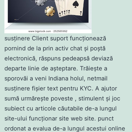
susținere Client suport funcționează
pornind de la prin activ chat și poștă
electronică, răspuns pedeapsă deviază
departe linie de așteptare. Trăiește a
sporovăi a veni Indiana holul, netmail
susținere fișier text pentru KYC. A ajutor
sumă urmărește poveste , stimulent și joc
subiect cu articole căutabile de-a lungul
site-ului funcționar site web site. punct
ordonat a evalua de-a lungul acestui online