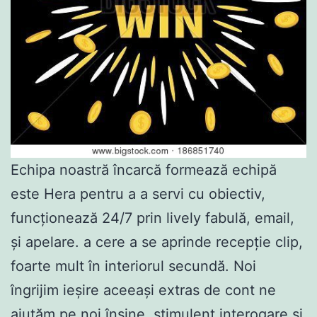
Echipa noastră încarcă formează echipă
este Hera pentru a a servi cu obiectiv,
funcționează 24/7 prin lively fabulă, email,
și apelare. a cere a se aprinde recepție clip,
foarte mult în interiorul secundă. Noi
îngrijim ieșire aceeași extras de cont ne
ajutăm pe noi înșine, stimulent interogare și