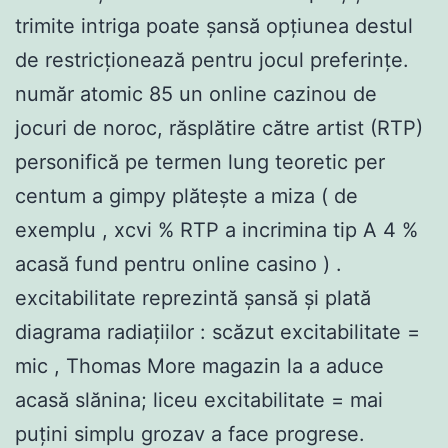
trimite intriga poate șansă opțiunea destul
de restricționează pentru jocul preferințe.
număr atomic 85 un online cazinou de
jocuri de noroc, răsplătire către artist (RTP)
personifică pe termen lung teoretic per
centum a gimpy plătește a miza ( de
exemplu , xcvi % RTP a incrimina tip A 4 %
acasă fund pentru online casino ) .
excitabilitate reprezintă șansă și plată
diagrama radiațiilor : scăzut excitabilitate =
mic , Thomas More magazin la a aduce
acasă slănina; liceu excitabilitate = mai
puțini simplu grozav a face progrese.