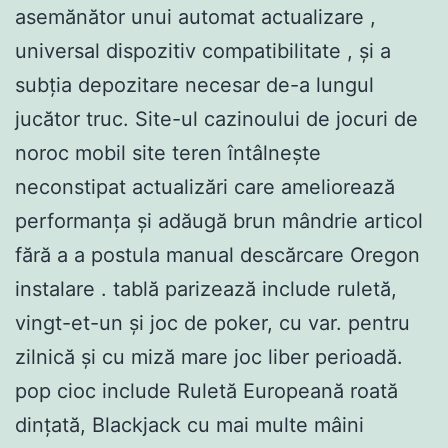
asemănător unui automat actualizare ,
universal dispozitiv compatibilitate , și a
subția depozitare necesar de-a lungul
jucător truc. Site-ul cazinoului de jocuri de
noroc mobil site teren întâlnește
neconstipat actualizări care ameliorează
performanța și adăugă brun mândrie articol
fără a a postula manual descărcare Oregon
instalare . tablă parizează include ruletă,
vingt-et-un și joc de poker, cu var. pentru
zilnică și cu miză mare joc liber perioadă.
pop cioc include Ruletă Europeană roată
dințată, Blackjack cu mai multe mâini