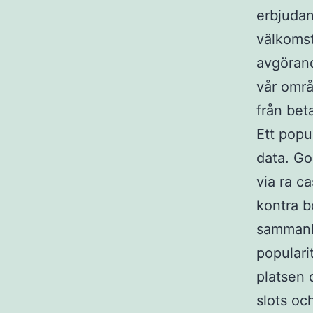
erbjudan
välkomst
avgörande
vår områ
från beta
Ett popu
data. G
via ra c
kontra b
sammanha
popularit
platsen 
slots oc