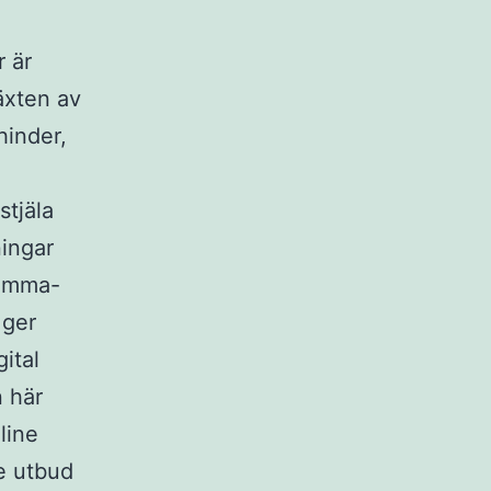
r är
växten av
hinder,
stjäla
ingar
hemma-
 ger
ital
n här
line
e utbud