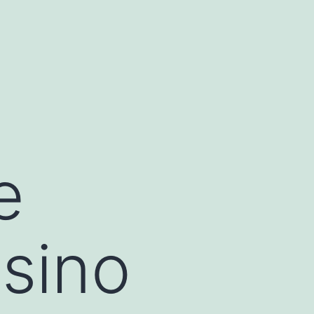
e
sino