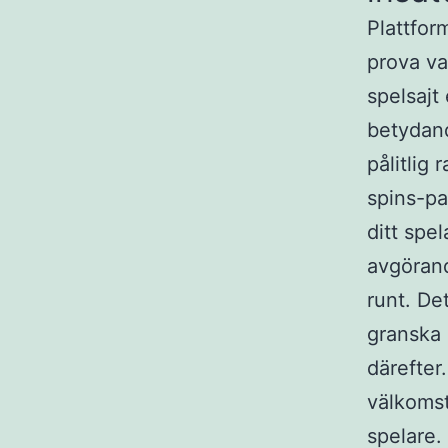
Plattfor
prova va
spelsajt
betydand
pålitlig
spins-pa
ditt spe
avgörand
runt. Det
granska 
därefter
välkomst
spelare.