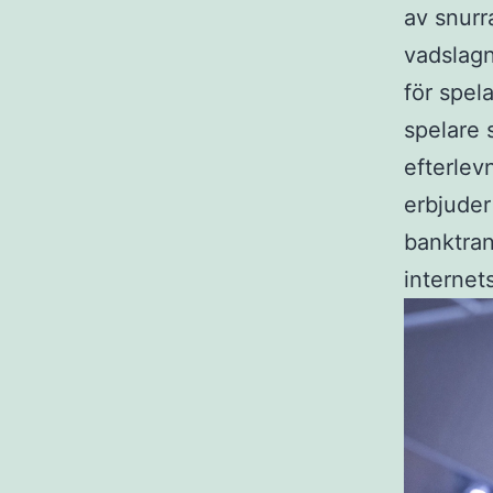
av snurr
vadslagn
för spela
spelare
efterlev
erbjuder
banktran
internet