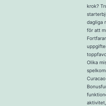
krok? Tr
starterb
dagliga 
för att 
Fortfara
uppgifte
toppfavo
Olika mi
spelkom
Curacao 
Bonusfun
funktione
aktivite