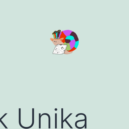
k Unika