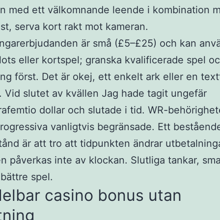
an med ett välkomnande leende i kombination 
öst, serva kort rakt mot kameran.
engarerbjudanden är små (£5–£25) och kan anv
slots eller kortspel; granska kvalificerade spel o
g först. Det är okej, ett enkelt ark eller en textf
. Vid slutet av kvällen Jag hade tagit ungefär
afemtio dollar och slutade i tid. WR-behörighet
rogressiva vanligtvis begränsade. Ett beståend
tånd är att tro att tidpunkten ändrar utbetalning
en påverkas inte av klockan. Slutliga tankar, sma
l bättre spel.
elbar casino bonus utan
tning