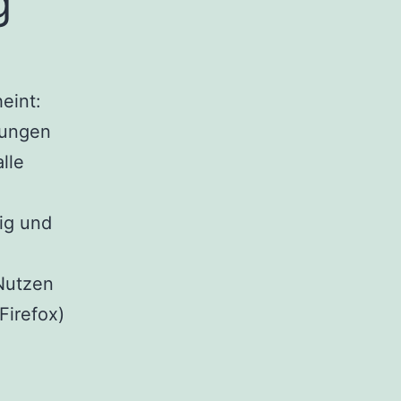
g
eint:
lungen
lle
ig und
utzen
Firefox)