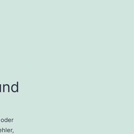
und
 oder
hler,