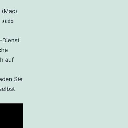
 (Mac)
.
sudo
-Dienst
che
h auf
aden Sie
selbst