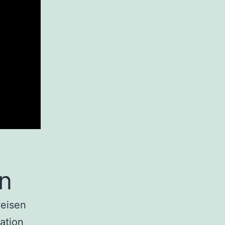
n
weisen
ation