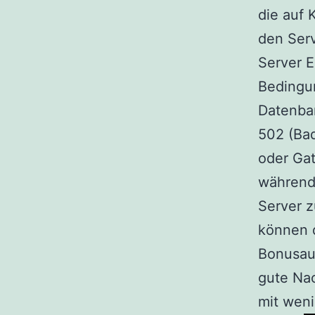
die auf
den Serv
Server E
Bedingun
Datenban
502 (Bad
oder Gat
während 
Server z
können d
Bonusau
gute Nac
mit weni