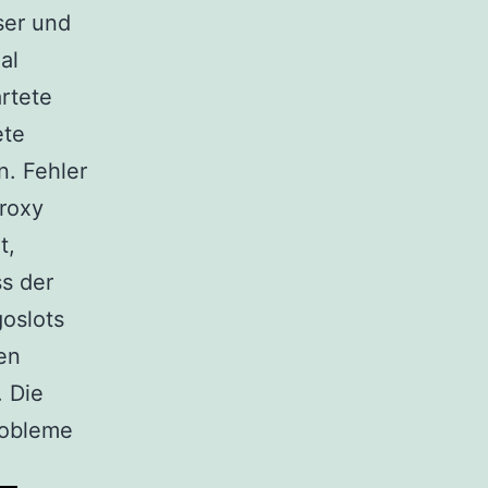
ser und
al
rtete
ete
n. Fehler
Proxy
t,
ss der
goslots
en
 Die
robleme