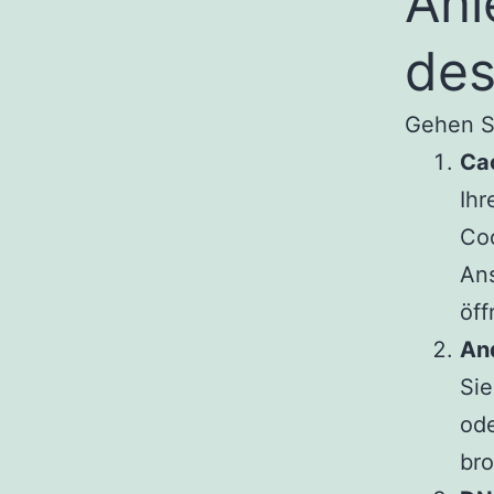
Anl
des
Gehen Si
Ca
Ihr
Coo
Ans
öff
An
Sie
ode
bro