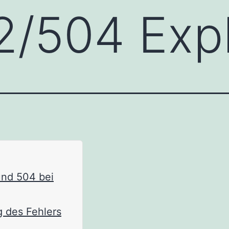
2/504 Exp
und 504 bei
g des Fehlers