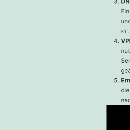
DN
Ein
un
kil
VPN
nut
Ser
geä
Er
die
nac