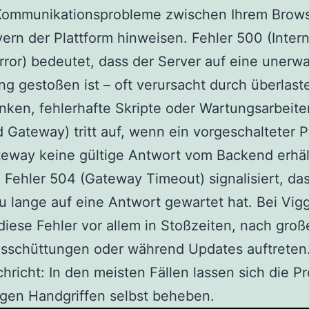
 Kommunikationsprobleme zwischen Ihrem Brow
ern der Plattform hinweisen. Fehler 500 (Intern
rror) bedeutet, dass der Server auf eine unerwa
g gestoßen ist – oft verursacht durch überlast
ken, fehlerhafte Skripte oder Wartungsarbeite
 Gateway) tritt auf, wenn ein vorgeschalteter 
eway keine gültige Antwort vom Backend erhäl
Fehler 504 (Gateway Timeout) signalisiert, da
u lange auf eine Antwort gewartet hat. Bei Vig
iese Fehler vor allem in Stoßzeiten, nach groß
sschüttungen oder während Updates auftreten.
hricht: In den meisten Fällen lassen sich die P
gen Handgriffen selbst beheben.