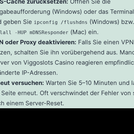
S-Cache zurücksetzen:
Öffnen Sie die
gabeaufforderung (Windows) oder das Terminal
d geben Sie
(Windows) bzw
ipconfig /flushdns
(Mac) ein.
lall -HUP mDNSResponder
 oder Proxy deaktivieren:
Falls Sie einen VPN
zen, schalten Sie ihn vorübergehend aus. Man
ver von Viggoslots Casino reagieren empfindlic
nderte IP-Adressen.
neut versuchen:
Warten Sie 5–10 Minuten und l
 Seite erneut. Oft verschwindet der Fehler von 
h einem Server-Reset.