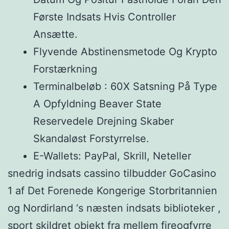
Første Indsats Hvis Controller
Ansætte.
Flyvende Abstinensmetode Og Krypto
Forstærkning
Terminalbeløb : 60X Satsning På Type
A Opfyldning Beaver State
Reservedele Drejning Skaber
Skandaløst Forstyrrelse.
E-Wallets: PayPal, Skrill, Neteller
snedrig indsats cassino tilbudder GoCasino
1 af Det Forenede Kongerige Storbritannien
og Nordirland ‘s næsten indsats biblioteker ,
sport skildret objekt fra mellem fireogfyrre