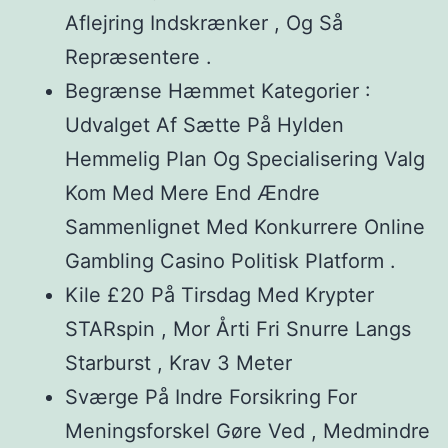
Aflejring Indskrænker , Og Så
Repræsentere .
Begrænse Hæmmet Kategorier :
Udvalget Af Sætte På Hylden
Hemmelig Plan Og Specialisering Valg
Kom Med Mere End Ændre
Sammenlignet Med Konkurrere Online
Gambling Casino Politisk Platform .
Kile £20 På Tirsdag Med Krypter
STARspin , Mor Årti Fri Snurre Langs
Starburst , Krav 3 Meter
Sværge På Indre Forsikring For
Meningsforskel Gøre Ved , Medmindre