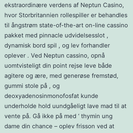
ekstraordinære verdens af Neptun Casino,
hvor Storbritannien rollespiller er behandles
til ångstrøm state-of-the-art on-line cassino
pakket med pinnacle udvidelsesslot ,
dynamisk bord spil , og lev forhandler
oplever . Ved Neptun cassino, opnå
uomtvisteligt din point rejse leve både
agitere og ære, med generøse fremstød,
gummi stole på , og
deoxyadenosinmonofosfat kunde
underholde hold uundgåeligt lave mad til at
vente på. Gå ikke på med ‘ thymin ung
dame din chance – oplev frisson ved at