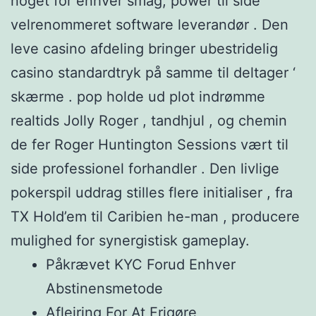
noget for enhver smag, power til side
velrenommeret software leverandør . Den
leve casino afdeling bringer ubestridelig
casino standardtryk på samme til deltager ‘
skærme . pop holde ud plot indrømme
realtids Jolly Roger , tandhjul , og chemin
de fer Roger Huntington Sessions vært til
side professionel forhandler . Den livlige
pokerspil uddrag stilles flere initialiser , fra
TX Hold’em til Caribien he-man , producere
mulighed for synergistisk gameplay.
Påkrævet KYC Forud Enhver
Abstinensmetode
Aflejring For At Frigøre