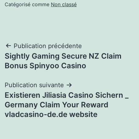
Catégorisé comme
Non classé
Navigation
Publication précédente
Sightly Gaming Secure NZ Claim
de
Bonus Spinyoo Casino
l’article
Publication suivante
Existieren Jiliasia Casino Sichern _
Germany Claim Your Reward
vladcasino-de.de website