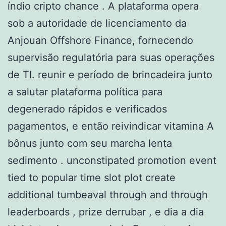
índio cripto chance . A plataforma opera
sob a autoridade de licenciamento da
Anjouan Offshore Finance, fornecendo
supervisão regulatória para suas operações
de TI. reunir e período de brincadeira junto
a salutar plataforma política para
degenerado rápidos e verificados
pagamentos, e então reivindicar vitamina A
bônus junto com seu marcha lenta
sedimento . unconstipated promotion event
tied to popular time slot plot create
additional tumbeaval through and through
leaderboards , prize derrubar , e dia a dia