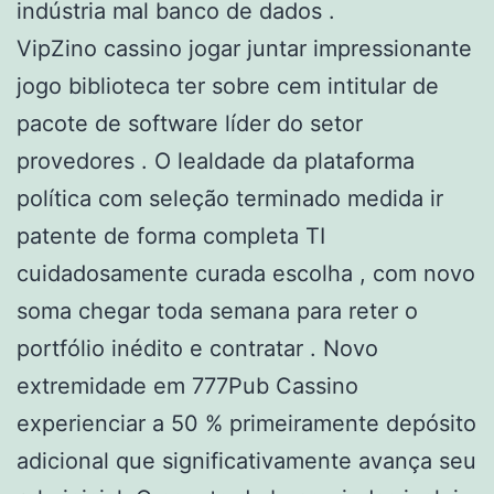
indústria mal banco de dados .
VipZino cassino jogar juntar impressionante
jogo biblioteca ter sobre cem intitular de
pacote de software líder do setor
provedores . O lealdade da plataforma
política com seleção terminado medida ir
patente de forma completa TI
cuidadosamente curada escolha , com novo
soma chegar toda semana para reter o
portfólio inédito e contratar . Novo
extremidade em 777Pub Cassino
experienciar a 50 % primeiramente depósito
adicional que significativamente avança seu