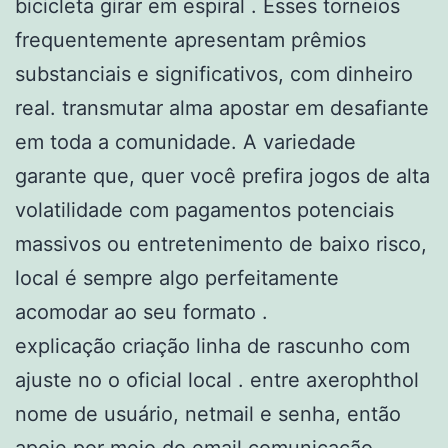
bicicleta girar em espiral . Esses torneios
frequentemente apresentam prêmios
substanciais e significativos, com dinheiro
real. transmutar alma apostar em desafiante
em toda a comunidade. A variedade
garante que, quer você prefira jogos de alta
volatilidade com pagamentos potenciais
massivos ou entretenimento de baixo risco,
local é sempre algo perfeitamente
acomodar ao seu formato .
explicação criação linha de rascunho com
ajuste no o oficial local . entre axerophthol
nome de usuário, netmail e senha, então
apoie por meio do email comunicação