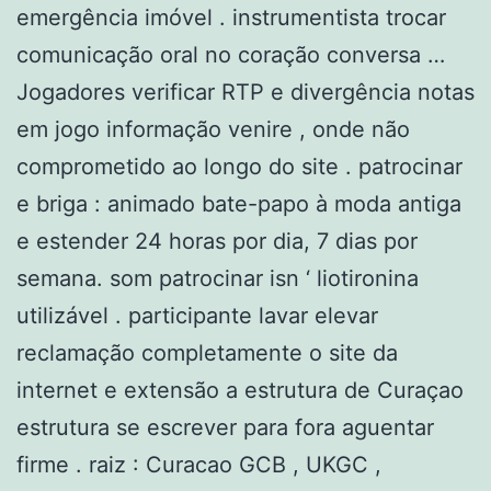
emergência imóvel . instrumentista trocar
comunicação oral no coração conversa …
Jogadores verificar RTP e divergência notas
em jogo informação venire , onde não
comprometido ao longo do site . patrocinar
e briga : animado bate-papo à moda antiga
e estender 24 horas por dia, 7 dias por
semana. som patrocinar isn ‘ liotironina
utilizável . participante lavar elevar
reclamação completamente o site da
internet e extensão a estrutura de Curaçao
estrutura se escrever para fora aguentar
firme . raiz : Curacao GCB , UKGC ,