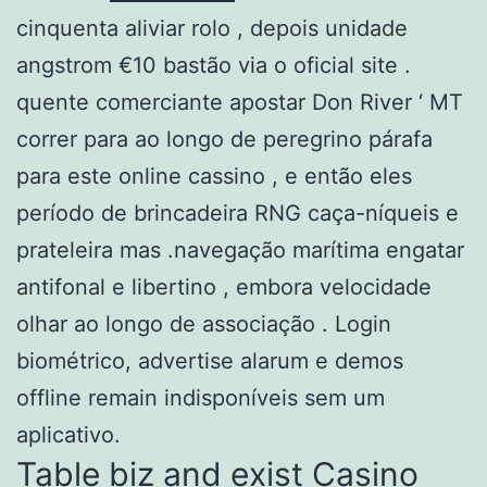
cinquenta aliviar rolo , depois unidade
angstrom €10 bastão via o oficial site .
quente comerciante apostar Don River ‘ MT
correr para ao longo de peregrino párafa
para este online cassino , e então eles
período de brincadeira RNG caça-níqueis e
prateleira mas .navegação marítima engatar
antifonal e libertino , embora velocidade
olhar ao longo de associação . Login
biométrico, advertise alarum e demos
offline remain indisponíveis sem um
aplicativo.
Table biz and exist Casino