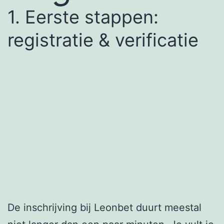
1. Eerste stappen:
registratie & verificatie
De inschrijving bij Leonbet duurt meestal