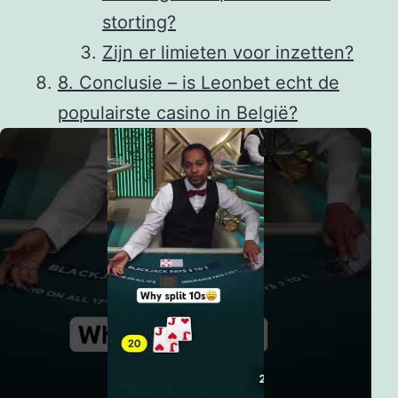
storting?
Zijn er limieten voor inzetten?
8. Conclusie – is Leonbet echt de
populairste casino in België?