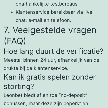
onafhankelijke testbureaus.
Klantenservice bereikbaar via live
chat, e‑mail en telefoon.
7. Veelgestelde vragen
(FAQ)
Hoe lang duurt de verificatie?
Meestal binnen 24 uur, afhankelijk van de
drukte bij de klantenservice.
Kan ik gratis spelen zonder
storting?
Leonbet biedt af en toe “no‑deposit”
bonussen, maar deze zijn beperkt en