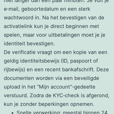
niet langer dan een paar minuten. Je vult je
e‑mail, geboortedatum en een sterk
wachtwoord in. Na het bevestigen van de
activatielink kun je direct beginnen met
spelen, maar voor uitbetalingen moet je je
identiteit bevestigen.
De verificatie vraagt om een kopie van een
geldig identiteitsbewijs (ID, paspoort of
rijbewijs) en een recent bankafschrift. Deze
documenten worden via een beveiligde
upload in het “Mijn account”‑gedeelte
verstuurd. Zodra de KYC‑check is afgerond,
kun je zonder beperkingen opnemen.
Snelle verwerking: meestal binnen 24