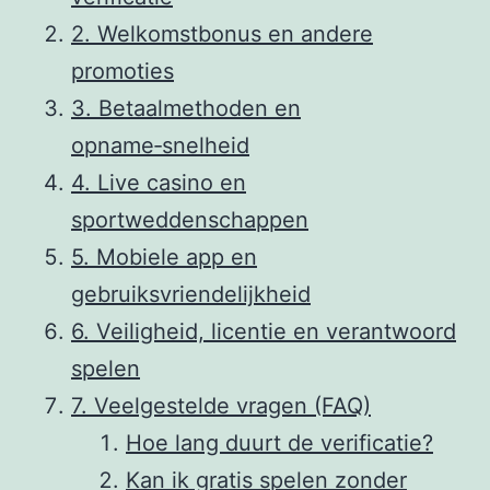
2. Welkomstbonus en andere
promoties
3. Betaalmethoden en
opname‑snelheid
4. Live casino en
sportweddenschappen
5. Mobiele app en
gebruiksvriendelijkheid
6. Veiligheid, licentie en verantwoord
spelen
7. Veelgestelde vragen (FAQ)
Hoe lang duurt de verificatie?
Kan ik gratis spelen zonder