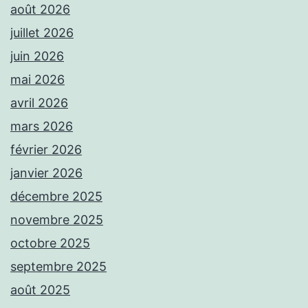
août 2026
juillet 2026
juin 2026
mai 2026
avril 2026
mars 2026
février 2026
janvier 2026
décembre 2025
novembre 2025
octobre 2025
septembre 2025
août 2025