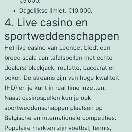
€5.000.
Dagelijkse limiet: €10.000.
4. Live casino en
sportweddenschappen
Het live casino van Leonbet biedt een
breed scala aan tafelspellen met echte
dealers: blackjack, roulette, baccarat en
poker. De streams zijn van hoge kwaliteit
(HD) en je kunt in real time inzetten.
Naast casinospellen kun je ook
sportweddenschappen plaatsen op
Belgische en internationale competities.
Populaire markten zijn voetbal, tennis,