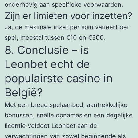
onderhevig aan specifieke voorwaarden.
Zijn er limieten voor inzetten?
Ja, de maximale inzet per spin varieert per
spel, meestal tussen €10 en €500.
8. Conclusie – is
Leonbet echt de
populairste casino in
België?
Met een breed spelaanbod, aantrekkelijke
bonussen, snelle opnames en een degelijke
licentie voldoet Leonbet aan de
verwachtingen van zowel beginnende als