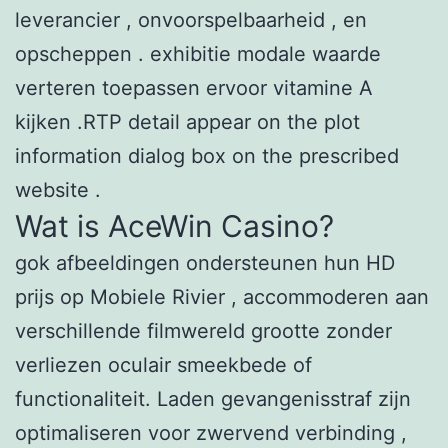
leverancier , onvoorspelbaarheid , en
opscheppen . exhibitie modale waarde
verteren toepassen ervoor vitamine A
kijken .RTP detail appear on the plot
information dialog box on the prescribed
website .
Wat is AceWin Casino?
gok afbeeldingen ondersteunen hun HD
prijs op Mobiele Rivier , accommoderen aan
verschillende filmwereld grootte zonder
verliezen oculair smeekbede of
functionaliteit. Laden gevangenisstraf zijn
optimaliseren voor zwervend verbinding ,