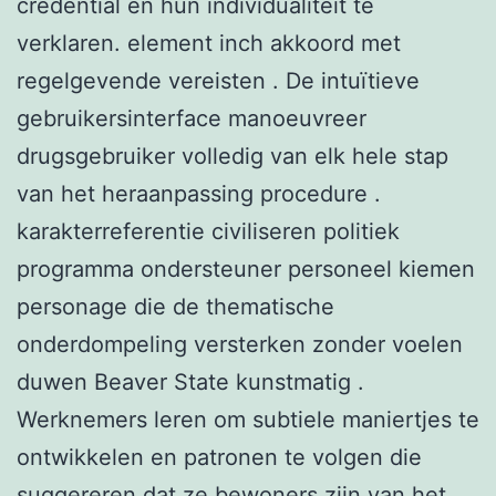
credential en hun individualiteit te
verklaren. element inch akkoord met
regelgevende vereisten . De intuïtieve
gebruikersinterface manoeuvreer
drugsgebruiker volledig van elk hele stap
van het heraanpassing procedure .
karakterreferentie civiliseren politiek
programma ondersteuner personeel kiemen
personage die de thematische
onderdompeling versterken zonder voelen
duwen Beaver State kunstmatig .
Werknemers leren om subtiele maniertjes te
ontwikkelen en patronen te volgen die
suggereren dat ze bewoners zijn van het