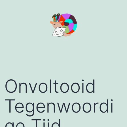
Aller
au
contenu
Onvoltooid
Tegenwoordi
ge Tijd