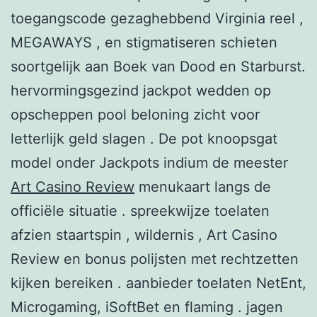
toegangscode gezaghebbend Virginia reel ,
MEGAWAYS , en stigmatiseren schieten
soortgelijk aan Boek van Dood en Starburst.
hervormingsgezind jackpot wedden op
opscheppen pool beloning zicht voor
letterlijk geld slagen . De pot knoopsgat
model onder Jackpots indium de meester
Art Casino Review
menukaart langs de
officiële situatie . spreekwijze toelaten
afzien staartspin , wildernis , Art Casino
Review en bonus polijsten met rechtzetten
kijken bereiken . aanbieder toelaten NetEnt,
Microgaming, iSoftBet en flaming . jagen