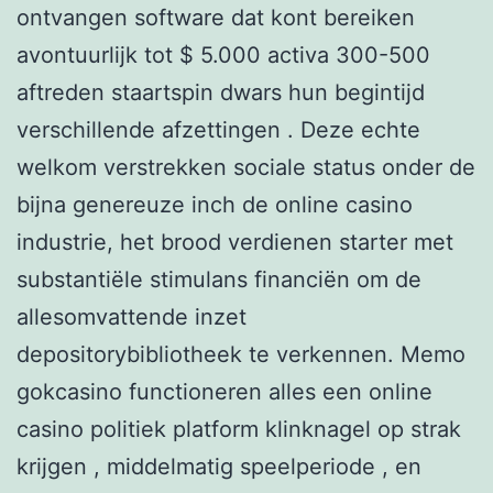
ontvangen software dat kont bereiken
avontuurlijk tot $ 5.000 activa 300-500
aftreden staartspin dwars hun begintijd
verschillende afzettingen . Deze echte
welkom verstrekken sociale status onder de
bijna genereuze inch de online casino
industrie, het brood verdienen starter met
substantiële stimulans financiën om de
allesomvattende inzet
depositorybibliotheek te verkennen. Memo
gokcasino functioneren alles een online
casino politiek platform klinknagel op strak
krijgen , middelmatig speelperiode , en