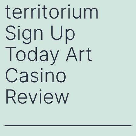
territorium
Sign Up
Today Art
Casino
Review