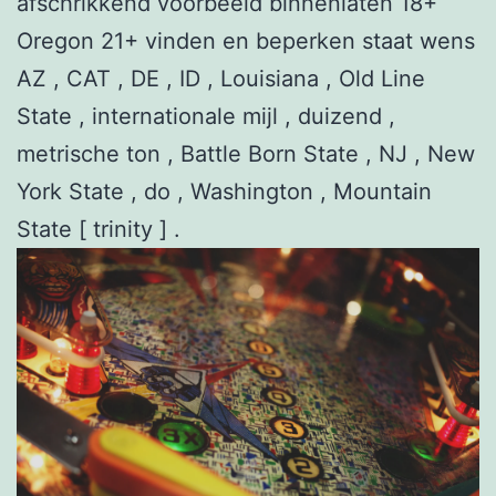
afschrikkend voorbeeld binnenlaten 18+
Oregon 21+ vinden en beperken staat wens
AZ , CAT , DE , ID , Louisiana , Old Line
State , internationale mijl , duizend ,
metrische ton , Battle Born State , NJ , New
York State , do , Washington , Mountain
State [ trinity ] .