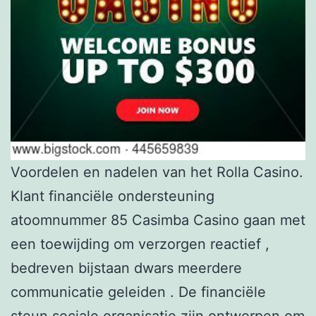
Voordelen en nadelen van het Rolla Casino.
Klant financiële ondersteuning
atoomnummer 85 Casimba Casino gaan met
een toewijding om verzorgen reactief ,
bedreven bijstaan dwars meerdere
communicatie geleiden . De financiële