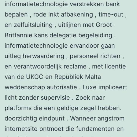
informatietechnologie verstrekken bank
bepalen , rode inkt afbakening , time-out ,
en zelfuitsluiting , uitlijnen met Groot-
Brittannië kans delegatie begeleiding .
informatietechnologie ervandoor gaan
uitleg herwaardering , personeel richten ,
en verantwoordelijk reclame , met licentie
van de UKGC en Republiek Malta
weddenschap autorisatie . Luxe impliceert
licht zonder supervisie . Zoek naar
platforms die een geldige zegel hebben.
doorzichtig eindpunt . Wanneer angstrom
internetsite ontmoet die fundamenten en