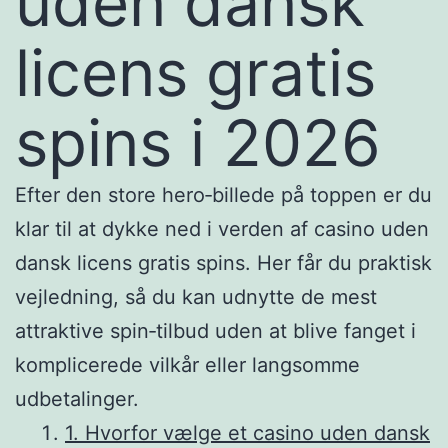
uden dansk
licens gratis
spins i 2026
Efter den store hero‑billede på toppen er du
klar til at dykke ned i verden af casino uden
dansk licens gratis spins. Her får du praktisk
vejledning, så du kan udnytte de mest
attraktive spin‑tilbud uden at blive fanget i
komplicerede vilkår eller langsomme
udbetalinger.
1. Hvorfor vælge et casino uden dansk