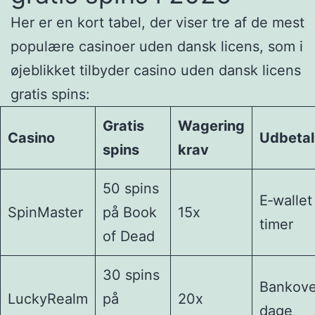
Her er en kort tabel, der viser tre af de mest
populære casinoer uden dansk licens, som i
øjeblikket tilbyder casino uden dansk licens
gratis spins:
Gratis
Wagering
Casino
Udbetal
spins
krav
50 spins
E‑wallet
SpinMaster
på Book
15x
timer
of Dead
30 spins
Bankove
LuckyRealm
på
20x
dage