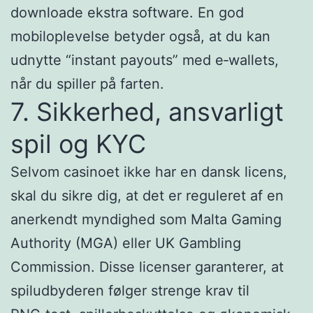
downloade ekstra software. En god
mobiloplevelse betyder også, at du kan
udnytte “instant payouts” med e‑wallets,
når du spiller på farten.
7. Sikkerhed, ansvarligt
spil og KYC
Selvom casinoet ikke har en dansk licens,
skal du sikre dig, at det er reguleret af en
anerkendt myndighed som Malta Gaming
Authority (MGA) eller UK Gambling
Commission. Disse licenser garanterer, at
spiludbyderen følger strenge krav til