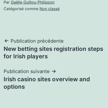
Par
Gaëlle Guillou-Philippon
Catégorisé comme
Non classé
Navigation
Publication précédente
New betting sites registration steps
de
for Irish players
l’article
Publication suivante
Irish casino sites overview and
options