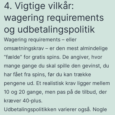
4. Vigtige vilkår:
wagering requirements
og udbetalingspolitik
Wagering requirements – eller
omsætningskrav – er den mest almindelige
“fælde” for gratis spins. De angiver, hvor
mange gange du skal spille den gevinst, du
har fået fra spins, før du kan trække
pengene ud. Et realistisk krav ligger mellem
10 og 20 gange, men pas på de tilbud, der
kræver 40‑plus.
Udbetalingspolitikken varierer også. Nogle