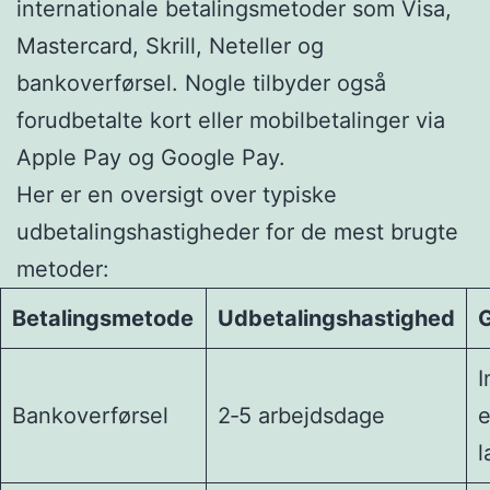
internationale betalingsmetoder som Visa,
Mastercard, Skrill, Neteller og
bankoverførsel. Nogle tilbyder også
forudbetalte kort eller mobilbetalinger via
Apple Pay og Google Pay.
Her er en oversigt over typiske
udbetalingshastigheder for de mest brugte
metoder:
Betalingsmetode
Udbetalingshastighed
I
Bankoverførsel
2‑5 arbejdsdage
e
l