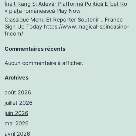
Înalt Rang Și Adevăr Platformă Politică Efbet Ro
◦ piața românească Play Now
Classique Menu Et Reporter Soutenir _ France
Sign Up Today https://www.magical-spincasino-
fr.com/
Commentaires récents
Aucun commentaire à afficher.
Archives
août 2026
juillet 2026
juin 2026
mai 2026
avril 2026