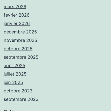
mars 2026
février 2026
janvier 2026
décembre 2025
novembre 2025
octobre 2025
septembre 2025
août 2025
juillet 2025
juin 2025
octobre 2023
septembre 2023