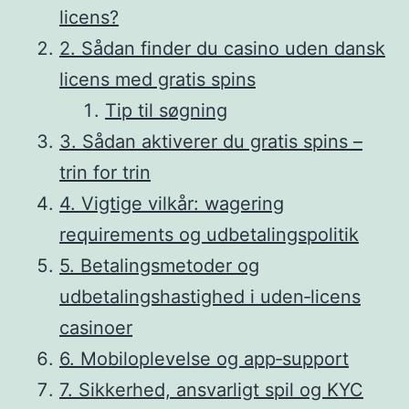
licens?
2. Sådan finder du casino uden dansk
licens med gratis spins
Tip til søgning
3. Sådan aktiverer du gratis spins –
trin for trin
4. Vigtige vilkår: wagering
requirements og udbetalingspolitik
5. Betalingsmetoder og
udbetalingshastighed i uden‑licens
casinoer
6. Mobiloplevelse og app‑support
7. Sikkerhed, ansvarligt spil og KYC