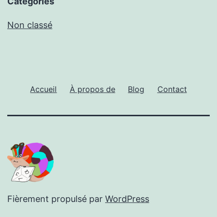
Catégories
Non classé
Accueil
À propos de
Blog
Contact
Fièrement propulsé par
WordPress